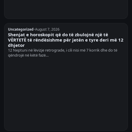
Uncategorized
•
August 7, 2026
Shenjat e horoskopit që do të zbulojnë një të
VËRTETË të rëndësishme për jetën e tyre deri më 12
dhjetor
12 Neptuni në lëvizje retrograde, i cili nisi më 7 korrik dhe do të
qëndrojë në këtë fazë…