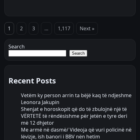
1
2
3
…
1,117
Next »
Search
Search
Recent Posts
Vetëm ky person arrin ta bëjë kaq të ndjeshme
Leonora Jakupin
Shenjat e horoskopit që do të zbulojnë një të
VËRTETË të rëndësishme për jetën e tyre deri
më 12 dhjetor
Me armë në dasmë/ Videoja që vuri policinë në
lëvizje, ish banori i BBV nën hetim