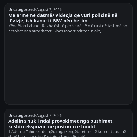
Uncategorized
•
August 7, 2026
Me armë në dasmë/ Videoja që vuri policinë në
lëvizje, ish banori i BBV nën hetim
Këngëtari Labinot Rexha është përfshirë në një rast që tashmë po
hetohet nga autoritetet. Sipas raportimit të Sinjalit,…
Uncategorized
•
August 7, 2026
Adelina nuk i ndal provokimet nga pushimet,
kështu ekspozon në postimin e fundit
1 Adelina Tahiri është njëra nga këngëtaret me të komentuara në
shoë bizin shqiptar. E vetëdijshme për këtë,…