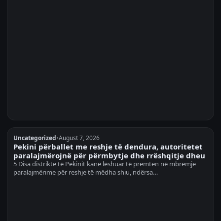
Uncategorized
•
August 7, 2026
Pekini përballet me reshje të dendura, autoritetet
paralajmërojnë për përmbytje dhe rrëshqitje dheu
5 Disa distrikte të Pekinit kanë lëshuar të premten në mbrëmje
paralajmërime për reshje të mëdha shiu, ndërsa…