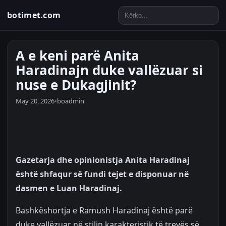
botimet.com
A e keni parë Anita
Haradinajn duke vallëzuar si
nuse e Dukagjinit?
May 20, 2026
•
boadmin
Gazetarja dhe opinionistja Anita Haradinaj
është shfaqur së fundi tejet e disponuar në
dasmen e Luan Haradinaj.
Bashkëshortja e Ramush Haradinaj është parë
duke vallëzuar në stilin karakteristik të trevës së