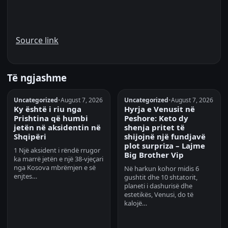
Source link
Të ngjashme
Uncategorized
•
August 7, 2026
Uncategorized
•
August 7, 2026
Ky është i riu nga
Hyrja e Venusit në
Prishtina që humbi
Peshore: Keto dy
jetën në aksidentin në
shenja pritet të
Shqipëri
shijojnë një fundjavë
plot surpriza – Lajme
1 Një aksident i rëndë rrugor
Big Brother Vip
ka marrë jetën e një 38-vjeçari
nga Kosova mbrëmjen e së
Në harkun kohor midis 6
enjtes…
gushtit dhe 10 shtatorit,
planeti i dashurisë dhe
estetikës, Venusi, do të
kalojë…