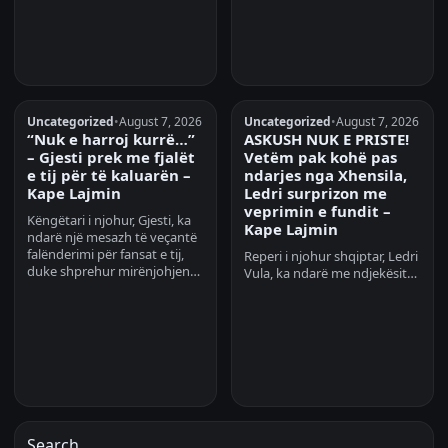
Uncategorized
•
August 7, 2026
Uncategorized
•
August 7, 2026
“Nuk e harroj kurrë…”
ASKUSH NUK E PRISTE!
– Gjesti prek me fjalët
Vetëm pak kohë pas
e tij për të kaluarën –
ndarjes nga Xhensila,
Kape Lajmin
Ledri surprizon me
veprimin e fundit –
Këngëtari i njohur, Gjesti, ka
Kape Lajmin
ndarë një mesazh të veçantë
falënderimi për fansat e tij,
Reperi i njohur shqiptar, Ledri
duke shprehur mirënjohjen…
Vula, ka ndarë me ndjekësit…
Search