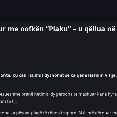
hur me nofkën “Plaku” – u qëllua në
onte, ku cak i sulmit dyshohet se ka qenë Harbim Vitija,
besueshme pranë hetimit, dy persona të maskuar kanë hyrë
m të tij.
okë dhe ka pësuar plagë të rënda trupore. Ai është dërguar m