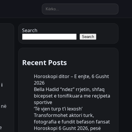
Search
Search
Recent Posts
Horoskopi ditor – E enjte, 6 Gusht
2026
 i
Bella Hadid “ndez” rrjetin, shfaq
bicepset e tonifikuara me reçipeta
sportive
 në
‘Të vjen turp t’i lexosh’
Transformohet aktori turk,
fotografia e fundit befason fansat
e
Horoskopi 6 Gusht 2026, pesë