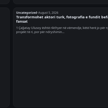
Uncategorized
•
August 5, 2026
Transformohet aktori turk, fotografia e fundit be
fansat
1 Çağatay Ulusoy është rikthyer në vëmendje, këtë herë jo për n
projekt të ri, por për ndryshimin…