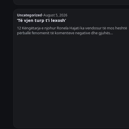
Uncategorized
•
August 5, 2026
‘Të vjen turp t’i lexosh’
12 Këngëtarja e njohur Ronela Hajati ka vendosur të mos heshtë
përballë fenomenit të komenteve negative dhe gjuhës…