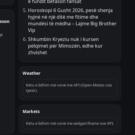
e fundit befason fansat
Horoskopi 6 Gusht 2026, pesë shenja
hyjnë në një ditë me fitime dhe
fason
mundësi të mëdha – Lajme Big Brother
Vip
jë
Shkumbin Kryeziu nuk i kursen
pëlqimet për Mimozën, edhe kur
zhvishet
Weather
Këtu e lidhim më vonë me API (Open-Meteo ose
tjetër).
Markets
Këtu e lidhim më vonë me widget/iframe ose API.