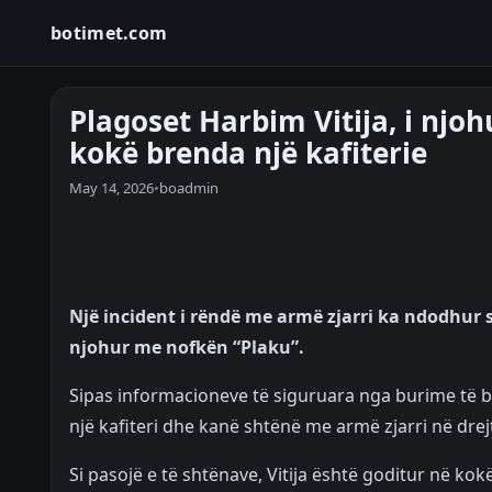
botimet.com
Plagoset Harbim Vitija, i njo
kokë brenda një kafiterie
May 14, 2026
•
boadmin
Një incident i rëndë me armë zjarri ka ndodhur s
njohur me nofkën “Plaku”.
Sipas informacioneve të siguruara nga burime të 
një kafiteri dhe kanë shtënë me armë zjarri në drejti
Si pasojë e të shtënave, Vitija është goditur në k