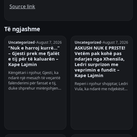
Source link
Të ngjashme
Uncategorized
•
August 7, 2026
Uncategorized
•
August 7, 2026
“Nuk e harroj kurrë…”
ASKUSH NUK E PRISTE!
– Gjesti prek me fjalët
Vetëm pak kohë pas
e tij për të kaluarën –
ndarjes nga Xhensila,
Kape Lajmin
Ledri surprizon me
veprimin e fundit –
Këngëtari i njohur, Gjesti, ka
Kape Lajmin
ndarë një mesazh të veçantë
falënderimi për fansat e tij,
Reperi i njohur shqiptar, Ledri
duke shprehur mirënjohjen…
Vula, ka ndarë me ndjekësit…