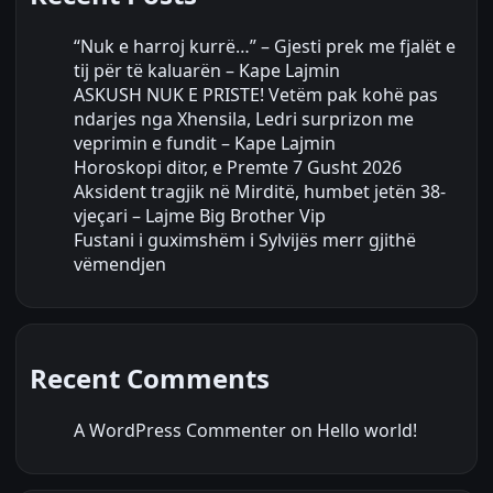
“Nuk e harroj kurrë…” – Gjesti prek me fjalët e
tij për të kaluarën – Kape Lajmin
ASKUSH NUK E PRISTE! Vetëm pak kohë pas
ndarjes nga Xhensila, Ledri surprizon me
veprimin e fundit – Kape Lajmin
Horoskopi ditor, e Premte 7 Gusht 2026
Aksident tragjik në Mirditë, humbet jetën 38-
vjeçari – Lajme Big Brother Vip
Fustani i guximshëm i Sylvijës merr gjithë
vëmendjen
Recent Comments
A WordPress Commenter
on
Hello world!