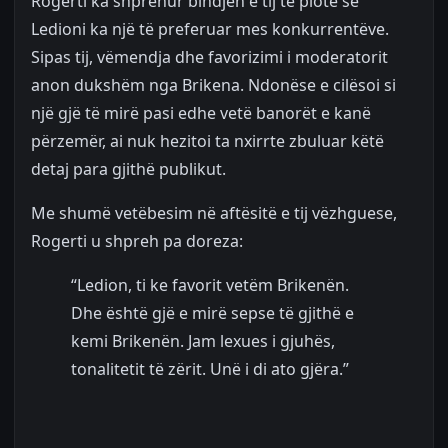
Rogerti ka shprehur bindjen e tij të plotë se
Ledioni ka një të preferuar mes konkurrentëve.
Sipas tij, vëmendja dhe favorizimi i moderatorit
anon dukshëm nga Brikena. Ndonëse e cilësoi si
një gjë të mirë pasi edhe vetë banorët e kanë
përzemër, ai nuk hezitoi ta nxirrte zbuluar këtë
detaj para gjithë publikut.
Me shumë vetëbesim në aftësitë e tij vëzhguese,
Rogerti u shpreh pa doreza:
“Ledion, ti ke favorit vetëm Brikenën.
Dhe është gjë e mirë sepse të gjithë e
kemi Brikenën. Jam lexues i gjuhës,
tonalitetit të zërit. Unë i di ato gjëra.”