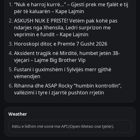
“Nuk e harroj kurrë…” – Gjesti prek me fjalët e tij
për të kaluarën – Kape Lajmin
ASKUSH NUK E PRISTE! Vetëm pak kohë pas
ndarjes nga Xhensila, Ledri surprizon me
veprimin e fundit – Kape Lajmin
Horoskopi ditor, e Premte 7 Gusht 2026
Aksident tragjik në Mirditë, humbet jetën 38-
vjeçari – Lajme Big Brother Vip
Fustani i guximshëm i Sylvijës merr gjithë
vëmendjen
Rihanna dhe ASAP Rocky “humbin kontrollin”,
vallëzimi i tyre i zjarrtë pushton rrjetin
Weather
Këtu e lidhim më vonë me API (Open-Meteo ose tjetër).