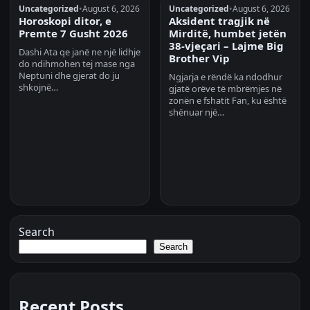
Uncategorized
•
August 6, 2026
Uncategorized
•
August 6, 2026
Horoskopi ditor, e
Aksident tragjik në
Premte 7 Gusht 2026
Mirditë, humbet jetën
38-vjeçari – Lajme Big
Dashi Ata qe janë ne një lidhje
Brother Vip
do ndihmohen tej mase nga
Neptuni dhe gjerat do ju
Ngjarja e rëndë ka ndodhur
shkojnë…
gjatë orëve të mbrëmjes në
zonën e fshatit Fan, ku është
shënuar një…
Search
Search
Recent Posts