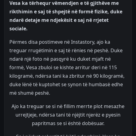
Vesa ka tërhequr vëmendjen e të gjithëve me
rikthimin e saj të shpejtë në formë fizike, duke
ndarë detaje me ndjekësit e saj në rrjetet
sociale.
Përmes disa postimeve në Instastory, ajo ka
treguar rrugëtimin e saj të rënies në peshë. Duke
ndarë një foto në pasqyrë ku duket mjaft në
formë, Vesa zbuloi se kishte arritur deri në 115
kilogramë, ndërsa tani ka zbritur në 90 kilogramë,
duke lënë të kuptohet se synon të humbasë edhe
më shumë peshë.
Ajo ka treguar se si në fillim merrte plot mesazhe
urrejtjeje, ndërsa tani të njëjtit njerëz e pyesin
papritmas se si është dobësuar.