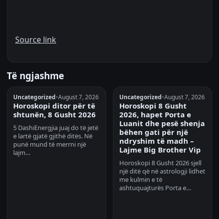
Source link
Të ngjashme
Uncategorized
•
August 7, 2026
Uncategorized
•
August 7, 2026
Horoskopi ditor për të
Horoskopi 8 Gusht
shtunën, 8 Gusht 2026
2026, hapet Porta e
Luanit dhe pesë shenja
5 DashiEnergjia juaj do të jetë
bëhen gati për një
e lartë gjatë gjithë ditës. Në
ndryshim të madh –
punë mund të merrni një
Lajme Big Brother Vip
lajm…
Horoskopi 8 Gusht 2026 sjell
një ditë që në astrologji lidhet
me kulmin e të
ashtuquajturës Porta e…