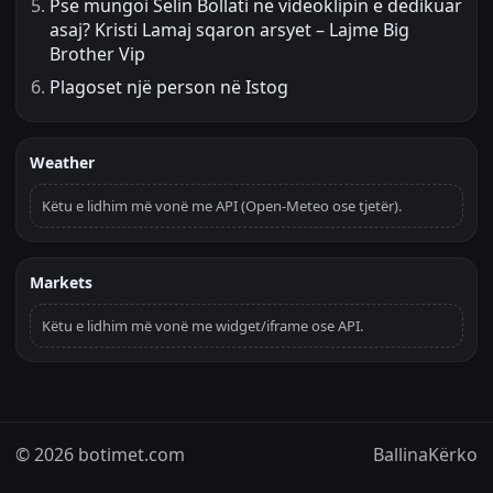
Pse mungoi Selin Bollati në videoklipin e dedikuar
asaj? Kristi Lamaj sqaron arsyet – Lajme Big
Brother Vip
Plagoset një person në Istog
Weather
Këtu e lidhim më vonë me API (Open-Meteo ose tjetër).
Markets
Këtu e lidhim më vonë me widget/iframe ose API.
© 2026 botimet.com
Ballina
Kërko