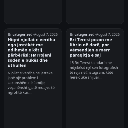
Uncategorized
•
August 7, 2026
Uncategorized
•
August 7, 2026
Hiqni njollat e verdha
Bri Teresi pozon me
nga jastëkët me
librin në dorë, por
ndihmën e këtij
vëmendjen e merr
përbërësi: Harrojeni
paraqitja e saj
sodën e bukës dhe
15 Bri Teresi ka ndarë me
uthullën
ndjekësit një seri fotografish
të reja në Instagram, këtë
Njollat e verdha në jastëkë
herë duke shijuar…
janë një problem i
zakonshëm në familje,
veçanërisht gjatë muajve të
ngrohtë kur,…