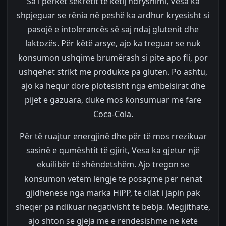
Sa i përket sekretit të këtij ndryshimi, Vesa ka
shpjeguar se rënia në peshë ka ardhur kryesisht si
pasojë e intolerancës së saj ndaj glutenit dhe
laktozës. Për këtë arsye, ajo ka treguar se nuk
konsumon ushqime brumërash si pite apo fli, por
ushqehet strikt me produkte pa gluten. Po ashtu,
ajo ka hequr dorë plotësisht nga ëmbëlsirat dhe
pijet e gazuara, duke mos konsumuar më fare
Coca-Cola.
Për të ruajtur energjinë dhe për të mos rrezikuar
sasinë e qumështit të gjirit, Vesa ka gjetur një
ekuilibër të shëndetshëm. Ajo tregon se
konsumon vetëm lëngje të posaçme për nënat
gjidhënëse nga marka HiPP, të cilat i japin pak
sheqer pa ndikuar negativisht te bebja. Megjithatë,
ajo shton se gjëja më e rëndësishme në këtë