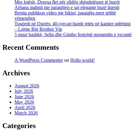
Mes lotësh, Doresa flet për sfidën shëndetësore të burrit
Arbana mahnit me paraqitjen e saj elegante buzë liqenit
Benita publikon video me bikini, paraqitja merr gjithë
vëmendjen
Tragjedi në Durrës: 40-vjeçari humb jetën në kantier ndërtimi
– Lajme Big Brother Vip
5 muaj bashkë, Selin dhe Gimbo festojnë momentin e veçantë
Recent Comments
A WordPress Commenter
on
Hello world!
Archives
August 2026
July 2026
June 2026
May 2026
April 2026
March 2026
Categories