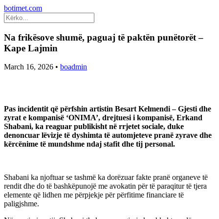
botimet.com
Na frikësove shumë, paguaj të paktën punëtorët –
Kape Lajmin
March 16, 2026
•
boadmin
Pas incidentit që përfshin artistin Besart Kelmendi – Gjesti dhe
zyrat e kompanisë ‘ONIMA’, drejtuesi i kompanisë, Erkand
Shabani, ka reaguar publikisht në rrjetet sociale, duke
denoncuar lëvizje të dyshimta të automjeteve pranë zyrave dhe
kërcënime të mundshme ndaj stafit dhe tij personal.
Shabani ka njoftuar se tashmë ka dorëzuar fakte pranë organeve të
rendit dhe do të bashkëpunojë me avokatin për të paraqitur të tjera
elemente që lidhen me përpjekje për përfitime financiare të
paligjshme.