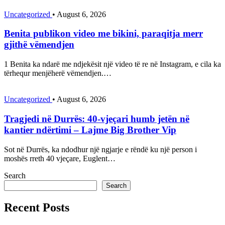
Uncategorized
•
August 6, 2026
Benita publikon video me bikini, paraqitja merr
gjithë vëmendjen
1 Benita ka ndarë me ndjekësit një video të re në Instagram, e cila ka
tërhequr menjëherë vëmendjen.…
Uncategorized
•
August 6, 2026
Tragjedi në Durrës: 40-vjeçari humb jetën në
kantier ndërtimi – Lajme Big Brother Vip
Sot në Durrës, ka ndodhur një ngjarje e rëndë ku një person i
moshës rreth 40 vjeçare, Euglent…
Search
Search
Recent Posts