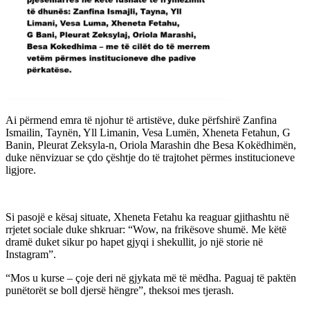
Ai përmend emra të njohur të artistëve, duke përfshirë Zanfina
Ismailin, Taynën, Yll Limanin, Vesa Lumën, Xheneta Fetahun, G
Banin, Pleurat Zeksyla-n, Oriola Marashin dhe Besa Kokëdhimën,
duke nënvizuar se çdo çështje do të trajtohet përmes institucioneve
ligjore.
Si pasojë e kësaj situate, Xheneta Fetahu ka reaguar gjithashtu në
rrjetet sociale duke shkruar: “Wow, na frikësove shumë. Me këtë
dramë duket sikur po hapet gjyqi i shekullit, jo një storie në
Instagram”.
“Mos u kurse – çoje deri në gjykata më të mëdha. Paguaj të paktën
punëtorët se boll djersë hëngre”, theksoi mes tjerash.