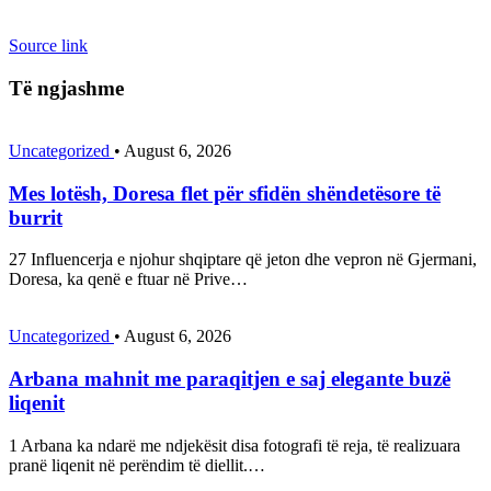
Source link
Të ngjashme
Uncategorized
•
August 6, 2026
Mes lotësh, Doresa flet për sfidën shëndetësore të
burrit
27 Influencerja e njohur shqiptare që jeton dhe vepron në Gjermani,
Doresa, ka qenë e ftuar në Prive…
Uncategorized
•
August 6, 2026
Arbana mahnit me paraqitjen e saj elegante buzë
liqenit
1 Arbana ka ndarë me ndjekësit disa fotografi të reja, të realizuara
pranë liqenit në perëndim të diellit.…