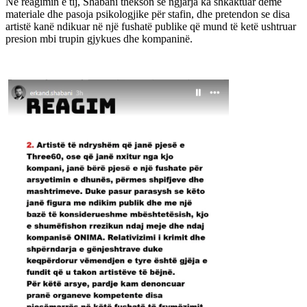
Në reagimin e tij, Shabani thekson se ngjarja ka shkaktuar dëme
materiale dhe pasoja psikologjike për stafin, dhe pretendon se disa
artistë kanë ndikuar në një fushatë publike që mund të ketë ushtruar
presion mbi trupin gjykues dhe kompaninë.