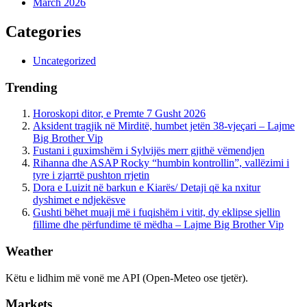
March 2026
Categories
Uncategorized
Trending
Horoskopi ditor, e Premte 7 Gusht 2026
Aksident tragjik në Mirditë, humbet jetën 38-vjeçari – Lajme
Big Brother Vip
Fustani i guximshëm i Sylvijës merr gjithë vëmendjen
Rihanna dhe ASAP Rocky “humbin kontrollin”, vallëzimi i
tyre i zjarrtë pushton rrjetin
Dora e Luizit në barkun e Kiarës/ Detaji që ka nxitur
dyshimet e ndjekësve
Gushti bëhet muaji më i fuqishëm i vitit, dy eklipse sjellin
fillime dhe përfundime të mëdha – Lajme Big Brother Vip
Weather
Këtu e lidhim më vonë me API (Open-Meteo ose tjetër).
Markets