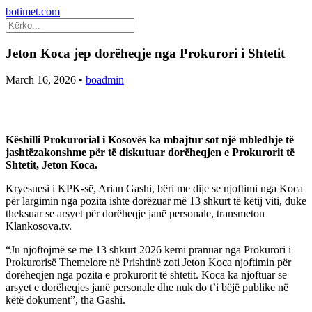
botimet.com
Jeton Koca jep dorëheqje nga Prokurori i Shtetit
March 16, 2026
•
boadmin
Këshilli Prokurorial i Kosovës ka mbajtur sot një mbledhje të
jashtëzakonshme për të diskutuar dorëheqjen e Prokurorit të
Shtetit, Jeton Koca.
Kryesuesi i KPK-së, Arian Gashi, bëri me dije se njoftimi nga Koca
për largimin nga pozita ishte dorëzuar më 13 shkurt të këtij viti, duke
theksuar se arsyet për dorëheqje janë personale, transmeton
Klankosova.tv.
“Ju njoftojmë se me 13 shkurt 2026 kemi pranuar nga Prokurori i
Prokurorisë Themelore në Prishtinë zoti Jeton Koca njoftimin për
dorëheqjen nga pozita e prokurorit të shtetit. Koca ka njoftuar se
arsyet e dorëheqjes janë personale dhe nuk do t’i bëjë publike në
këtë dokument”, tha Gashi.