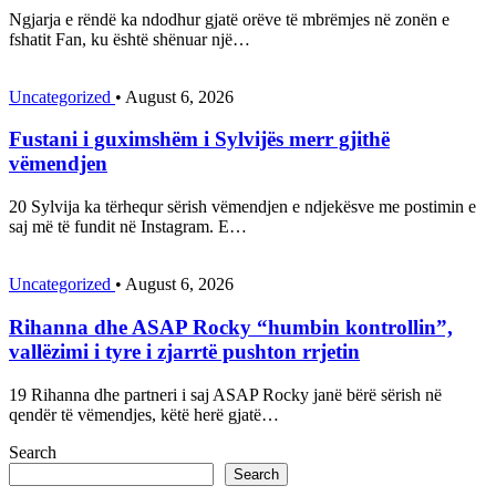
Ngjarja e rëndë ka ndodhur gjatë orëve të mbrëmjes në zonën e
fshatit Fan, ku është shënuar një…
Uncategorized
•
August 6, 2026
Fustani i guximshëm i Sylvijës merr gjithë
vëmendjen
20 Sylvija ka tërhequr sërish vëmendjen e ndjekësve me postimin e
saj më të fundit në Instagram. E…
Uncategorized
•
August 6, 2026
Rihanna dhe ASAP Rocky “humbin kontrollin”,
vallëzimi i tyre i zjarrtë pushton rrjetin
19 Rihanna dhe partneri i saj ASAP Rocky janë bërë sërish në
qendër të vëmendjes, këtë herë gjatë…
Search
Search