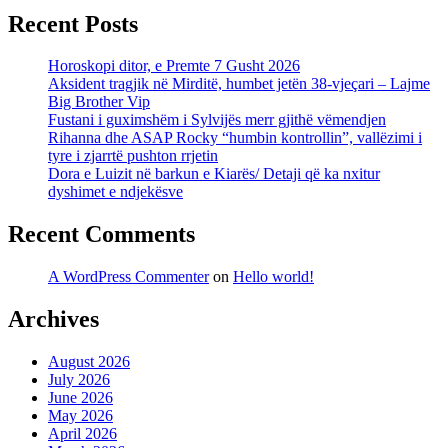
Recent Posts
Horoskopi ditor, e Premte 7 Gusht 2026
Aksident tragjik në Mirditë, humbet jetën 38-vjeçari – Lajme
Big Brother Vip
Fustani i guximshëm i Sylvijës merr gjithë vëmendjen
Rihanna dhe ASAP Rocky “humbin kontrollin”, vallëzimi i
tyre i zjarrtë pushton rrjetin
Dora e Luizit në barkun e Kiarës/ Detaji që ka nxitur
dyshimet e ndjekësve
Recent Comments
A WordPress Commenter
on
Hello world!
Archives
August 2026
July 2026
June 2026
May 2026
April 2026