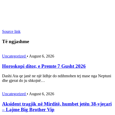
Source link
Të ngjashme
Uncategorized
•
August 6, 2026
Horoskopi ditor, e Premte 7 Gusht 2026
Dashi Ata qe janë ne një lidhje do ndihmohen tej mase nga Neptuni
dhe gjerat do ju shkojnë…
Uncategorized
•
August 6, 2026
Aksident tragjik në Mirditë, humbet jetën 38-vjeçari
– Lajme Big Brother Vip