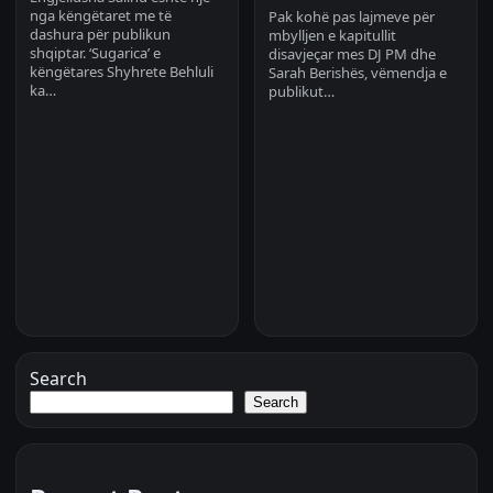
nga këngëtaret me të
Pak kohë pas lajmeve për
dashura për publikun
mbylljen e kapitullit
shqiptar. ‘Sugarica’ e
disavjeçar mes DJ PM dhe
këngëtares Shyhrete Behluli
Sarah Berishës, vëmendja e
ka…
publikut…
Search
Search