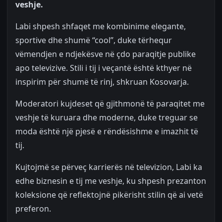
veshje.
Labi shpesh shfaqet me kombinime elegante,
sportive dhe shumë “cool”, duke tërhequr
vëmendjen e ndjekësve në çdo paraqitje publike
apo televizive. Stili i tij i veçantë është kthyer në
inspirim për shumë të rinj, shkruan Kosovarja.
Moderatori kujdeset që gjithmonë të paraqitet me
veshje të kuruara dhe moderne, duke treguar se
moda është një pjesë e rëndësishme e imazhit të
tij.
Kujtojmë se përveç karrierës në televizion, Labi ka
edhe biznesin e tij me veshje, ku shpesh prezanton
koleksione që reflektojnë pikërisht stilin që ai vetë
preferon.