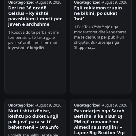
Uncategorized
•
August 9, 2026
Uncategorized
•
August 9, 2026
Deri në 36 gradë
Egli reklamon trupin
Celsius – ky është
në bikini, po duket
parashikimi i motit për
‘hot’
javën e ardhshme
1 Egli Tako është një nga
moderatoret dhe këngëtaret
1 Kosova do të përballet me
me të dashura për publikun
temperatura të larta gjatë
shqiptar. Bukuroshja nga
javës së ardhshme, me mot
Shqipëria,…
kryesisht të kthjellët…
Uncategorized
•
August 9, 2026
Uncategorized
•
August 9, 2026
Nuri i shtatzënisë,
Pas ndarjes nga Sarah
kështu po duket Engji
Berisha, a ka nisur DJ
pak javë para se të
PM një romancë me
bëhet nënë – Ora Info
Almedina Ismajlin? –
Lajme Big Brother Vip
Engjellusha Salihu është një