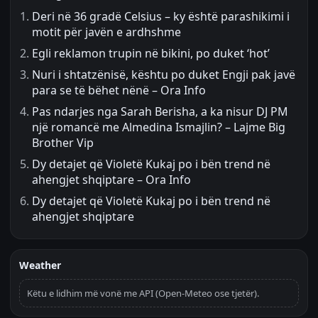
Deri në 36 gradë Celsius – ky është parashikimi i
motit për javën e ardhshme
Egli reklamon trupin në bikini, po duket ‘hot’
Nuri i shtatzënisë, kështu po duket Engji pak javë
para se të bëhet nënë – Ora Info
Pas ndarjes nga Sarah Berisha, a ka nisur DJ PM
një romancë me Almedina Ismajlin? – Lajme Big
Brother Vip
Dy detajet që Violetë Kukaj po i bën trend në
ahengjet shqiptare – Ora Info
Dy detajet që Violetë Kukaj po i bën trend në
ahengjet shqiptare
Weather
Këtu e lidhim më vonë me API (Open-Meteo ose tjetër).