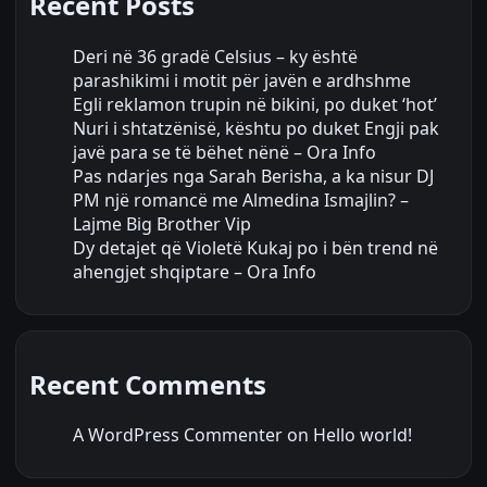
Recent Posts
Deri në 36 gradë Celsius – ky është
parashikimi i motit për javën e ardhshme
Egli reklamon trupin në bikini, po duket ‘hot’
Nuri i shtatzënisë, kështu po duket Engji pak
javë para se të bëhet nënë – Ora Info
Pas ndarjes nga Sarah Berisha, a ka nisur DJ
PM një romancë me Almedina Ismajlin? –
Lajme Big Brother Vip
Dy detajet që Violetë Kukaj po i bën trend në
ahengjet shqiptare – Ora Info
Recent Comments
A WordPress Commenter
on
Hello world!