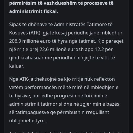
përmirësim të vazhdueshëm të proceseve të
administrimit fiskal.
Sipas të dhënave të Administratës Tatimore të
Kosovës (ATK), gjatë kësaj periudhe janë mbledhur
206.9 milionë euro të hyra nga tatimet. Kjo paraqet
një rritje prej 22.6 milionë eurosh apo 12.2 për
qind krahasuar me periudhën e njëjtë të vitit të
kaluar.
Nga ATK-ja theksojnë se kjo rritje nuk reflekton
vetëm performancën më të mirë në mbledhjen e
të hyrave, por edhe progresin në forcimin e
administrimit tatimor si dhe në zgjerimin e bazës
së tatimpaguesve që përmbushin rregullisht
obligimet e tyre.