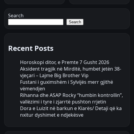
Search
Search
Recent Posts
Horoskopi ditor, e Premte 7 Gusht 2026
Aksident tragjik në Mirditë, humbet jetën 38-
vjeçari – Lajme Big Brother Vip
Fustani i guximshëm i Sylvijës merr gjithë
vëmendjen
Rihanna dhe ASAP Rocky “humbin kontrollin”,
vallëzimi i tyre i zjarrtë pushton rrjetin
Dora e Luizit në barkun e Kiarës/ Detaji që ka
nxitur dyshimet e ndjekësve