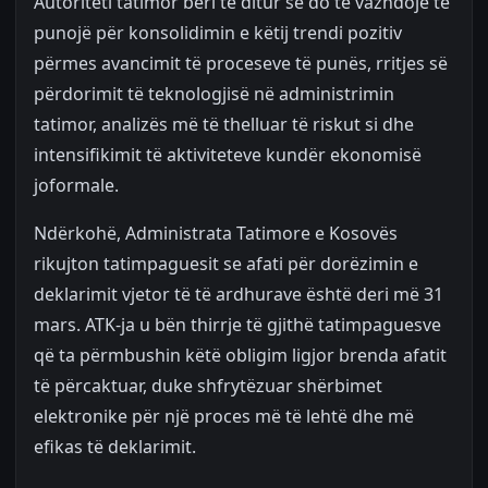
Autoriteti tatimor bëri të ditur se do të vazhdojë të
punojë për konsolidimin e këtij trendi pozitiv
përmes avancimit të proceseve të punës, rritjes së
përdorimit të teknologjisë në administrimin
tatimor, analizës më të thelluar të riskut si dhe
intensifikimit të aktiviteteve kundër ekonomisë
joformale.
Ndërkohë, Administrata Tatimore e Kosovës
rikujton tatimpaguesit se afati për dorëzimin e
deklarimit vjetor të të ardhurave është deri më 31
mars. ATK-ja u bën thirrje të gjithë tatimpaguesve
që ta përmbushin këtë obligim ligjor brenda afatit
të përcaktuar, duke shfrytëzuar shërbimet
elektronike për një proces më të lehtë dhe më
efikas të deklarimit.