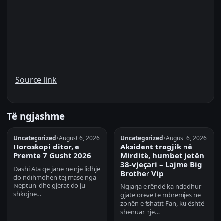
Source link
Të ngjashme
Uncategorized
•
August 6, 2026
Uncategorized
•
August 6, 2026
Horoskopi ditor, e
Aksident tragjik në
Premte 7 Gusht 2026
Mirditë, humbet jetën
38-vjeçari – Lajme Big
Dashi Ata qe janë ne një lidhje
Brother Vip
do ndihmohen tej mase nga
Neptuni dhe gjerat do ju
Ngjarja e rëndë ka ndodhur
shkojnë…
gjatë orëve të mbrëmjes në
zonën e fshatit Fan, ku është
shënuar një…