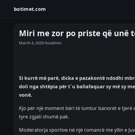
botimet.com
Miri me zor po priste që unë t
March 4, 2026
•
boadmin
Si kurrë më parë, dicka e pazakontë ndodhi mbr
doli nga shtëpia për t`u ballafaquar sy më sy m
vonë.
Kjo për një moment bëri të lumtur banorët e tjer
tyre zgjati shumë pak.
Moderatorja sportive në një romancë me yllin e Juve