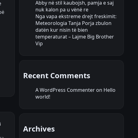
Abby në stil kaubojsh, pamja e saj
e
nuk kalon pa u vënë re
bë
Nga vapa ekstreme drejt freskimit:
Meteorologia Tanja Porja zbulon
datën kur nisin të bien
temperaturat – Lajme Big Brother
Vip
Recent Comments
A WordPress Commenter
on
Hello
world!
i
Archives
rsa