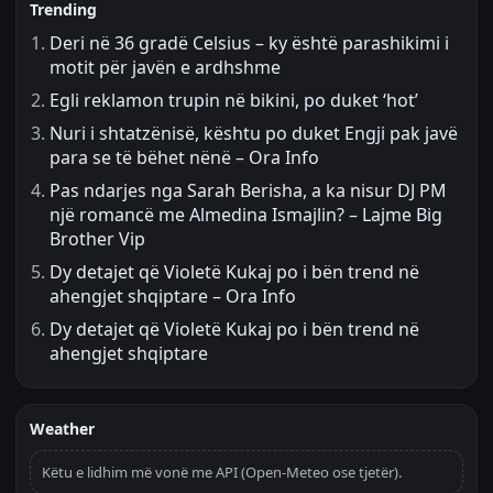
Trending
Deri në 36 gradë Celsius – ky është parashikimi i
motit për javën e ardhshme
Egli reklamon trupin në bikini, po duket ‘hot’
Nuri i shtatzënisë, kështu po duket Engji pak javë
para se të bëhet nënë – Ora Info
Pas ndarjes nga Sarah Berisha, a ka nisur DJ PM
një romancë me Almedina Ismajlin? – Lajme Big
Brother Vip
Dy detajet që Violetë Kukaj po i bën trend në
ahengjet shqiptare – Ora Info
Dy detajet që Violetë Kukaj po i bën trend në
ahengjet shqiptare
Weather
Këtu e lidhim më vonë me API (Open-Meteo ose tjetër).