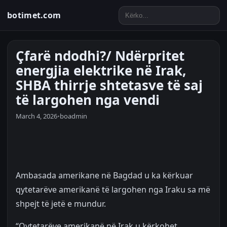
botimet.com
Çfarë ndodhi?/ Ndërpritet
energjia elektrike në Irak,
SHBA thirrje shtetasve të saj
të largohen nga vendi
March 4, 2026
•
boadmin
Ambasada amerikane në Bagdad u ka kërkuar
qytetarëve amerikanë të largohen nga Iraku sa më
shpejt të jetë e mundur.
“Qytetarëve amerikanë në Irak u kërkohet