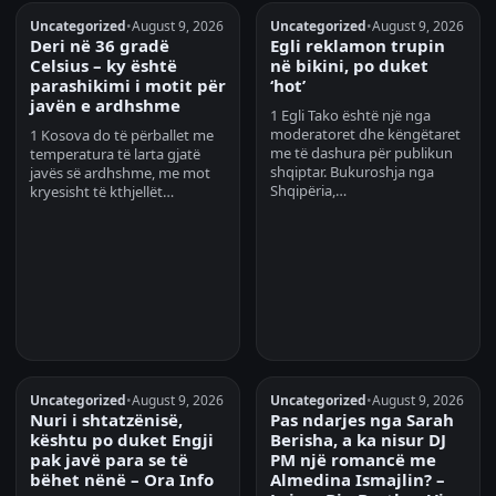
Uncategorized
•
August 9, 2026
Uncategorized
•
August 9, 2026
Deri në 36 gradë
Egli reklamon trupin
Celsius – ky është
në bikini, po duket
parashikimi i motit për
‘hot’
javën e ardhshme
1 Egli Tako është një nga
moderatoret dhe këngëtaret
1 Kosova do të përballet me
me të dashura për publikun
temperatura të larta gjatë
shqiptar. Bukuroshja nga
javës së ardhshme, me mot
Shqipëria,…
kryesisht të kthjellët…
Uncategorized
•
August 9, 2026
Uncategorized
•
August 9, 2026
Nuri i shtatzënisë,
Pas ndarjes nga Sarah
kështu po duket Engji
Berisha, a ka nisur DJ
pak javë para se të
PM një romancë me
bëhet nënë – Ora Info
Almedina Ismajlin? –