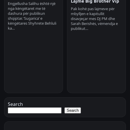
Lajme Big Brother Vip
Engjellusha Salihu është një
nga këngëtaret me të
Pak kohë pas lajmeve për
dashura për publikun
mbylljen e kapitullit
shqiptar. ‘Sugarica’ e
disavjeçar mes DJ PM dhe
këngëtares Shyhrete Behluli
Sarah Berishës, vëmendja e
ka…
publikut…
Search
Search