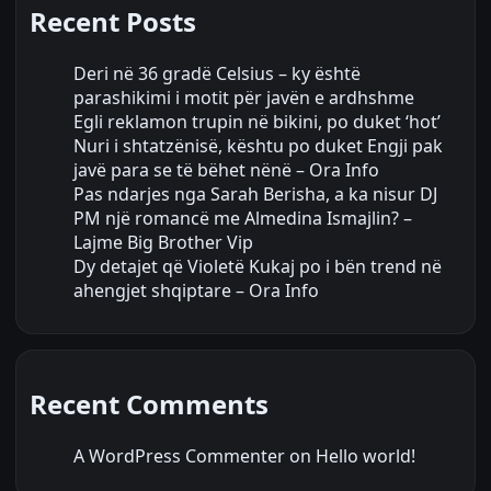
Recent Posts
Deri në 36 gradë Celsius – ky është
parashikimi i motit për javën e ardhshme
Egli reklamon trupin në bikini, po duket ‘hot’
Nuri i shtatzënisë, kështu po duket Engji pak
javë para se të bëhet nënë – Ora Info
Pas ndarjes nga Sarah Berisha, a ka nisur DJ
PM një romancë me Almedina Ismajlin? –
Lajme Big Brother Vip
Dy detajet që Violetë Kukaj po i bën trend në
ahengjet shqiptare – Ora Info
Recent Comments
A WordPress Commenter
on
Hello world!