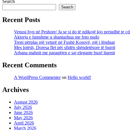
Search
Search
Recent Posts
Venusi hyn në Peshore/ Ja se si do të ndikojë kjo periudhë t
Aktorja e famshme u shantazhua me foto nudo
Treni përplas një veturë në Fushë Kosovë, një i lënduar
Mes lotësh, Doresa flet për sfidën shëndetësore të burrit
Arbana mahnit me paraqitjen e saj elegante buzë liqenit
Recent Comments
A WordPress Commenter
on
Hello world!
Archives
August 2026
July 2026
June 2026
May 2026
April 2026
March 2026