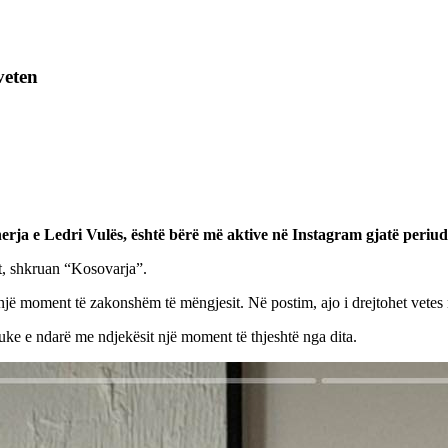
veten
erja e Ledri Vulës, është bërë më aktive në Instagram gjatë periud
t, shkruan “Kosovarja”.
 një moment të zakonshëm të mëngjesit. Në postim, ajo i drejtohet vetes 
duke e ndarë me ndjekësit një moment të thjeshtë nga dita.