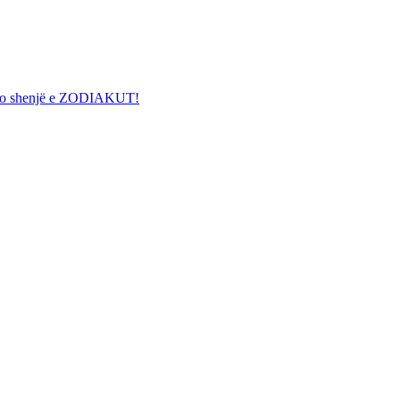
e çdo shenjë e ZODIAKUT!