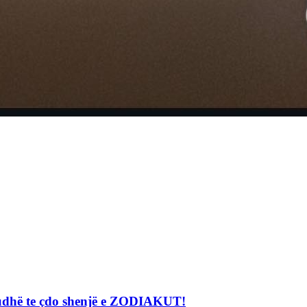
eriudhë te çdo shenjë e ZODIAKUT!