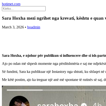
botimet.com
Sara Hoxha mezi ngrihet nga krevati, kështu e quan 
March 3, 2026
•
boadmin
Sara Hoxha, e njohur për publikun si influencere dhe si ish-partn
Ajo po ndan më shpesh momente nga përditshmëria e saj me ndjekësi
Së fundmi, Sara ka publikuar një Instastory nga shtrati, ku shfaqet në
Me këtë postim, ajo ka treguar një anë më spontane të rutinës së saj, 