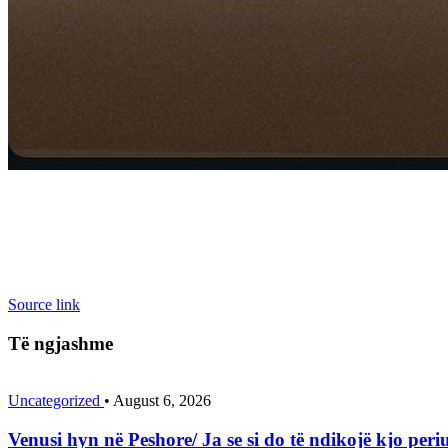
Source link
Të ngjashme
Uncategorized
•
August 6, 2026
Venusi hyn në Peshore/ Ja se si do të ndikojë kjo p