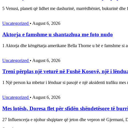
5 Venusi, planeti që lidhet me dashurinë, marrëdhëniet, bukurinë dhe
Uncategorized
•
August 6, 2026
Aktorja e famshme u shantazhua me foto nudo
1 Aktorja dhe këngëtarja amerikane Bella Thorne u bë e famshme si a
Uncategorized
•
August 6, 2026
Treni përplas një veturë në Fushë Kosovë, një i lëndu
1 Një person ka mbetur i lënduar si pasojë e një aksidenti trafiku mes
Uncategorized
•
August 6, 2026
Mes lotësh, Doresa flet për sfidën shëndetësore të burr
27 Influencerja e njohur shqiptare që jeton dhe vepron në Gjermani, 