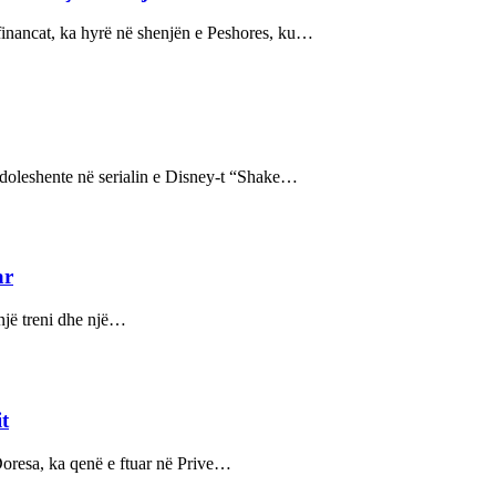
 financat, ka hyrë në shenjën e Peshores, ku…
doleshente në serialin e Disney-t “Shake…
ar
 një treni dhe një…
it
Doresa, ka qenë e ftuar në Prive…