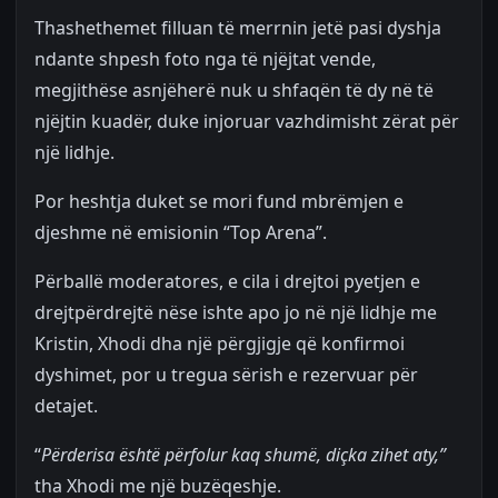
Thashethemet filluan të merrnin jetë pasi dyshja
ndante shpesh foto nga të njëjtat vende,
megjithëse asnjëherë nuk u shfaqën të dy në të
njëjtin kuadër, duke injoruar vazhdimisht zërat për
një lidhje.
Por heshtja duket se mori fund mbrëmjen e
djeshme në emisionin “Top Arena”.
Përballë moderatores, e cila i drejtoi pyetjen e
drejtpërdrejtë nëse ishte apo jo në një lidhje me
Kristin, Xhodi dha një përgjigje që konfirmoi
dyshimet, por u tregua sërish e rezervuar për
detajet.
“
Përderisa është përfolur kaq shumë, diçka zihet aty,”
tha Xhodi me një buzëqeshje.