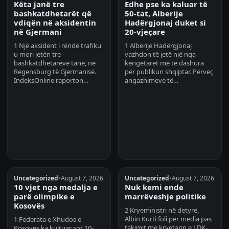
Këta janë tre
Edhe pse ka kaluar të
bashkatdhetarët që
50-tat, Alberije
vdiqën në aksidentin
Hadërgjonaj duket si
në Gjermani
20-vjeçare
1 Një aksident i rëndë trafiku
1 Alberije Hadërgjonaj
u mori jetën tre
vazhdon të jetë një nga
bashkatdhetarëve tanë, në
këngëtaret më të dashura
Regensburg të Gjermanisë.
për publikun shqiptar. Përveç
IndeksOnline raporton…
angazhimeve të…
Uncategorized
•
August 7, 2026
Uncategorized
•
August 7, 2026
10 vjet nga medalja e
Nuk kemi ende
parë olimpike e
marrëveshje politike
Kosovës
2 Kryeministri në detyrë,
Albin Kurti foli për media pas
1 Federata e Xhudos e
takimit me kryetarin e LDK-
Kosovës ka kujtuar sot 10-