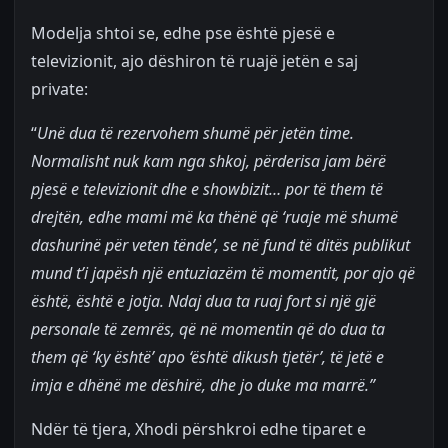
Modelja shtoi se, edhe pse është pjesë e
televizionit, ajo dëshiron të ruajë jetën e saj
private:
“
Unë dua të rezervohem shumë për jetën time.
Normalisht nuk kam nga shkoj, përderisa jam bërë
pjesë e televizionit dhe e showbizit… por të them të
drejtën, edhe mami më ka thënë që ‘ruaje më shumë
dashurinë për veten tënde’, se në fund të ditës publikut
mund t’i japësh një entuziazëm të momentit, por ajo që
është, është e jotja. Ndaj dua ta ruaj fort si një gjë
personale të zemrës, që në momentin që do dua ta
them që ‘ky është’ apo ‘është dikush tjetër’, të jetë e
imja e dhënë me dëshirë, dhe jo duke ma marrë.”
Ndër të tjera, Xhodi përshkroi edhe tiparet e