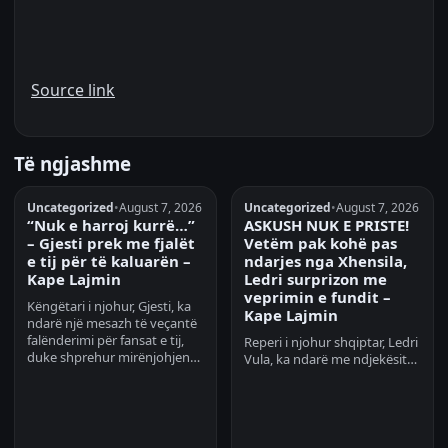
Source link
Të ngjashme
Uncategorized
•
August 7, 2026
Uncategorized
•
August 7, 2026
“Nuk e harroj kurrë…”
ASKUSH NUK E PRISTE!
– Gjesti prek me fjalët
Vetëm pak kohë pas
e tij për të kaluarën –
ndarjes nga Xhensila,
Kape Lajmin
Ledri surprizon me
veprimin e fundit –
Këngëtari i njohur, Gjesti, ka
Kape Lajmin
ndarë një mesazh të veçantë
falënderimi për fansat e tij,
Reperi i njohur shqiptar, Ledri
duke shprehur mirënjohjen…
Vula, ka ndarë me ndjekësit…