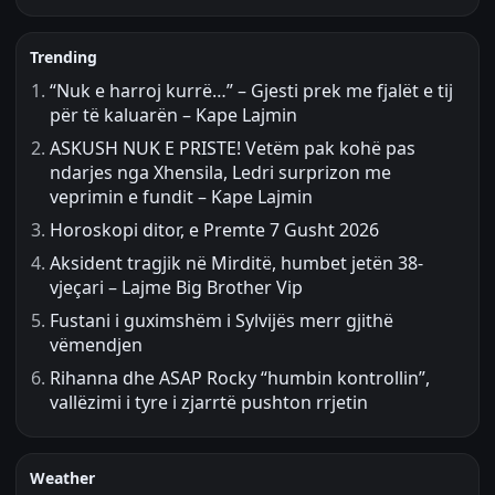
Trending
“Nuk e harroj kurrë…” – Gjesti prek me fjalët e tij
për të kaluarën – Kape Lajmin
ASKUSH NUK E PRISTE! Vetëm pak kohë pas
ndarjes nga Xhensila, Ledri surprizon me
veprimin e fundit – Kape Lajmin
Horoskopi ditor, e Premte 7 Gusht 2026
Aksident tragjik në Mirditë, humbet jetën 38-
vjeçari – Lajme Big Brother Vip
Fustani i guximshëm i Sylvijës merr gjithë
vëmendjen
Rihanna dhe ASAP Rocky “humbin kontrollin”,
vallëzimi i tyre i zjarrtë pushton rrjetin
Weather