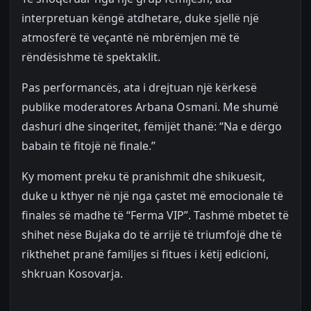
interpretuan këngë atdhetare, duke sjellë një
atmosferë të veçantë në mbrëmjen më të
rëndësishme të spektaklit.
Pas performancës, ata i drejtuan një kërkesë
publike moderatores Arbana Osmani. Me shumë
dashuri dhe sinqeritet, fëmijët thanë: “Na e dërgo
babain të fitojë në finale.”
Ky moment preku të pranishmit dhe shikuesit,
duke u kthyer në një nga çastet më emocionale të
finales së madhe të “Ferma VIP”. Tashmë mbetet të
shihet nëse Bujaka do të arrijë të triumfojë dhe të
rikthehet pranë familjes si fitues i këtij edicioni,
shkruan Kosovarja.