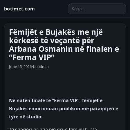
botimet.com
Fëmijët e Bujakës me një
kërkesë të veçantë për
Arbana Osmanin në finalen e
“Ferma VIP”
June 15, 2026
•
boadmin
Në natën finale të “Ferma VIP”, fëmijët e
Bujakës emocionuan publikun me paraqitjen e
tyre në studio.
Të shoqëruar nga një grup fëmijësh, ata