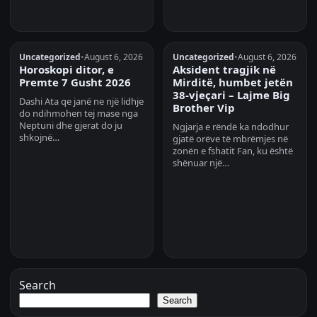
Uncategorized
•
August 6, 2026
Uncategorized
•
August 6, 2026
Horoskopi ditor, e
Aksident tragjik në
Premte 7 Gusht 2026
Mirditë, humbet jetën
38-vjeçari – Lajme Big
Dashi Ata qe janë ne një lidhje
Brother Vip
do ndihmohen tej mase nga
Neptuni dhe gjerat do ju
Ngjarja e rëndë ka ndodhur
shkojnë…
gjatë orëve të mbrëmjes në
zonën e fshatit Fan, ku është
shënuar një…
Search
Search