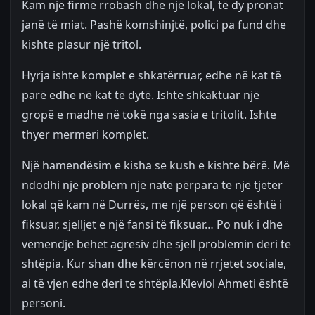
Kam një firmë rrobash dhe një lokal, të dy pronat
janë të miat. Pashë komshinjtë, polici pa fund dhe
kishte plasur një tritol.
Hyrja ishte komplet e shkatërruar, edhe në kat të
parë edhe në kat të dytë. Ishte shkaktuar një
gropë e madhe në tokë nga sasia e tritolit. Ishte
thyer mermeri komplet.
Një hamendësim e kisha se kush e kishte bërë. Më
ndodhi një problem një natë përpara te një tjetër
lokal që kam në Durrës, me një person që është i
fiksuar, sjelljet e një fansi të fiksuar… Po nuk i dhe
vëmendje bëhet agresiv dhe sjell problemin deri te
shtëpia. Kur shan dhe kërcënon në rrjetet sociale,
ai të vjen edhe deri te shtëpia.Kleviol Ahmeti është
personi.