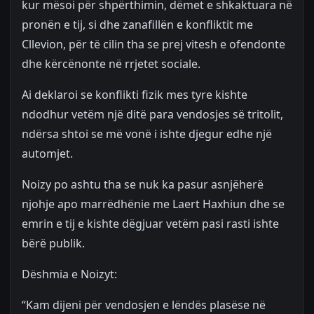
kur mësoi për shpërthimin, dëmet e shkaktuara në
pronën e tij, si dhe zanafillën e konfliktit me
Cllevion, për të cilin tha se prej vitesh e ofendonte
dhe kërcënonte në rrjetet sociale.
Ai deklaroi se konflikti fizik mes tyre kishte
ndodhur vetëm një ditë para vendosjes së tritolit,
ndërsa shtoi se më vonë i ishte djegur edhe një
automjet.
Noizy po ashtu tha se nuk ka pasur asnjëherë
njohje apo marrëdhënie me Laert Haxhiun dhe se
emrin e tij e kishte dëgjuar vetëm pasi rasti ishte
bërë publik.
Dëshmia e Noizyt:
“Kam dijeni për vendosjen e lëndës plasëse në