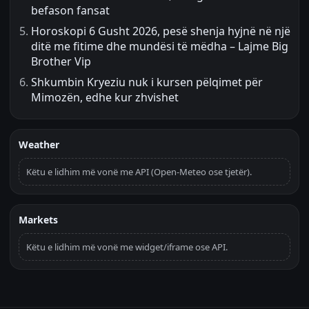
befason fansat
Horoskopi 6 Gusht 2026, pesë shenja hyjnë në një
ditë me fitime dhe mundësi të mëdha – Lajme Big
Brother Vip
Shkumbin Kryeziu nuk i kursen pëlqimet për
Mimozën, edhe kur zhvishet
Weather
Këtu e lidhim më vonë me API (Open-Meteo ose tjetër).
Markets
Këtu e lidhim më vonë me widget/iframe ose API.