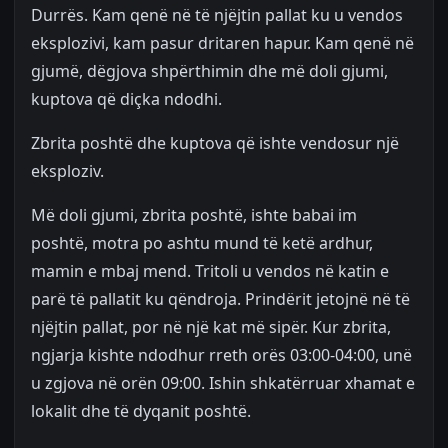
Durrës. Kam qenë në të njëjtin pallat ku u vendos
eksplozivi, kam pasur dritaren hapur. Kam qenë në
gjumë, dëgjova shpërthimin dhe më doli gjumi,
kuptova që diçka ndodhi.
Zbrita poshtë dhe kuptova që ishte vendosur një
eksploziv.
Më doli gjumi, zbrita poshtë, ishte babai im
poshtë, motra po ashtu mund të ketë ardhur,
mamin e mbaj mend. Tritoli u vendos në katin e
parë të pallatit ku qëndroja. Prindërit jetojnë në të
njëjtin pallat, por në një kat më sipër. Kur zbrita,
ngjarja kishte ndodhur rreth orës 03:00-04:00, unë
u zgjova në orën 09:00. Ishin shkatërruar xhamat e
lokalit dhe të dyqanit poshtë.