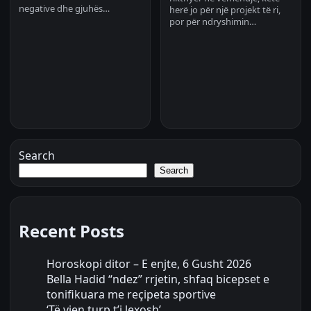
negative dhe gjuhës…
herë jo për një projekt të ri,
por për ndryshimin…
Search
Search
Recent Posts
Horoskopi ditor – E enjte, 6 Gusht 2026
Bella Hadid “ndez” rrjetin, shfaq bicepset e
tonifikuara me reçipeta sportive
‘Të vjen turp t’i lexosh’