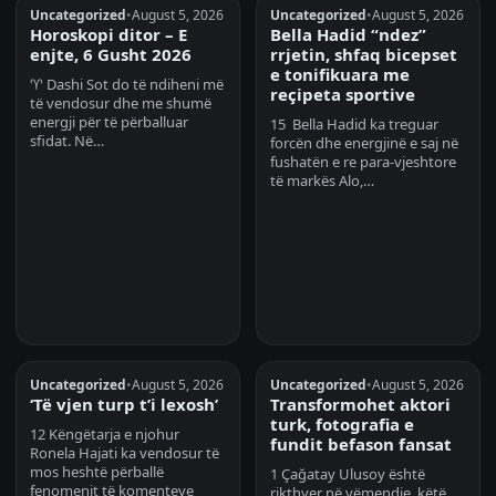
Uncategorized
•
August 5, 2026
Uncategorized
•
August 5, 2026
Horoskopi ditor – E
Bella Hadid “ndez”
enjte, 6 Gusht 2026
rrjetin, shfaq bicepset
e tonifikuara me
♈ Dashi Sot do të ndiheni më
reçipeta sportive
të vendosur dhe me shumë
energji për të përballuar
15 Bella Hadid ka treguar
sfidat. Në…
forcën dhe energjinë e saj në
fushatën e re para-vjeshtore
të markës Alo,…
Uncategorized
•
August 5, 2026
Uncategorized
•
August 5, 2026
‘Të vjen turp t’i lexosh’
Transformohet aktori
turk, fotografia e
12 Këngëtarja e njohur
fundit befason fansat
Ronela Hajati ka vendosur të
mos heshtë përballë
1 Çağatay Ulusoy është
fenomenit të komenteve
rikthyer në vëmendje, këtë