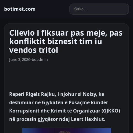
botimet.com
Cllevio i fiksuar pas meje, pas
konfliktit biznesit tim iu
vendos tritol
June 3, 2026
•
boadmin
Reperi Rigels Rajku, i njohur si Noizy, ka
dëshmuar në Gjykatën e Posaçme kundër
Korrupsionit dhe Krimit të Organizuar (GJKKO)
në procesin gjyqësor ndaj Laert Haxhiut.