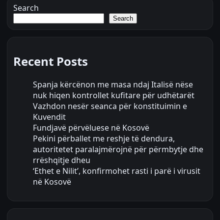
Search
Search
Recent Posts
Spanja kërcënon me masa ndaj Italisë nëse
nuk hiqen kontrollet kufitare për udhëtarët
Vazhdon nesër seanca për konstituimin e
Kuvendit
Fundjavë përvëluese në Kosovë
Pekini përballet me reshje të dendura,
autoritetet paralajmërojnë për përmbytje dhe
rrëshqitje dheu
‘Ethet e Nilit’, konfirmohet rasti i parë i virusit
në Kosovë