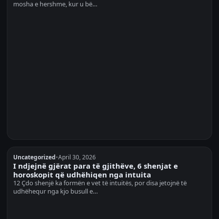
mosha e hershme, kur u bë…
Uncategorized
•
April 30, 2026
I ndjejnë gjërat para të gjithëve, 6 shenjat e
horoskopit që udhëhiqen nga intuita
12 Çdo shenjë ka formën e vet të intuitës, por disa jetojnë të
udhëhequr nga kjo busull e…