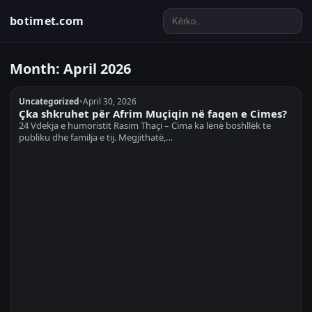
botimet.com
Month:
April 2026
Uncategorized
•
April 30, 2026
Çka shkruhet për Afrim Muçiqin në faqen e Cimes?
24 Vdekja e humoristit Rasim Thaçi – Cima ka lënë boshllëk te
publiku dhe familja e tij. Megjithatë,…