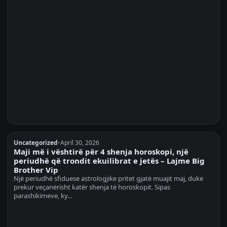
Uncategorized
•
April 30, 2026
Maji më i vështirë për 4 shenja horoskopi, një
periudhë që trondit ekuilibrat e jetës – Lajme Big
Brother Vip
Një periudhë sfiduese astrologjike pritet gjatë muajit maj, duke
prekur veçanërisht katër shenja të horoskopit. Sipas
parashikimeve, ky…