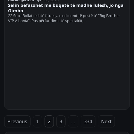
Selin befasohet me buqetë të madhe lulesh, jo nga
Gimbo
22 Selin Bollati është fituesja e edicionit të pestë të “Big Brother
VIP Albania”. Pas përfundimit të spektaklit,…
Posts
Previous
1
2
3
…
334
Next
pagination