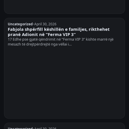
Uncategorized
•
April 30, 2026
Fabjola shpërfill këshillën e familjes, rikthehet
pranë Adionit në “Ferma VIP 3”
17 Edhe pse gjatë qëndrimit në “Ferma VIP 3” kishte marrë një
mesazh të drejtpërdrejtë nga vëllai i…
Uncategorized
•
April 30, 2026