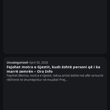
Uncategorized
•
April 30, 2026
Fejohet motra e Gjestit, kush është personi që i ka
marrë zemrën – Ora Info
Fejohet Blerina, motra e Gjestit, teksa artisti është më afër se kurrë
rikthimit të shumëpritur në muzikë! ​Prej…