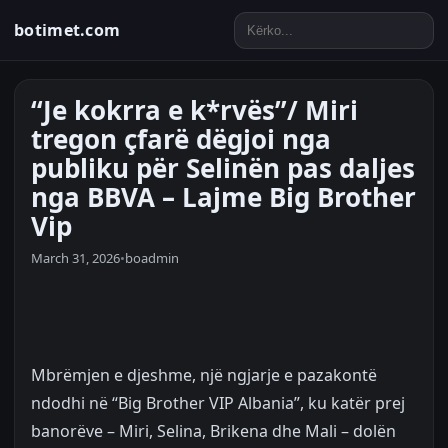
botimet.com
“Je kokrra e k*rvës”/ Miri
tregon çfarë dëgjoi nga
publiku për Selinën pas daljes
nga BBVA – Lajme Big Brother
Vip
March 31, 2026
•
boadmin
Mbrëmjen e djeshme, një ngjarje e pazakontë
ndodhi në “Big Brother VIP Albania”, ku katër prej
banorëve – Miri, Selina, Brikena dhe Mali – dolën