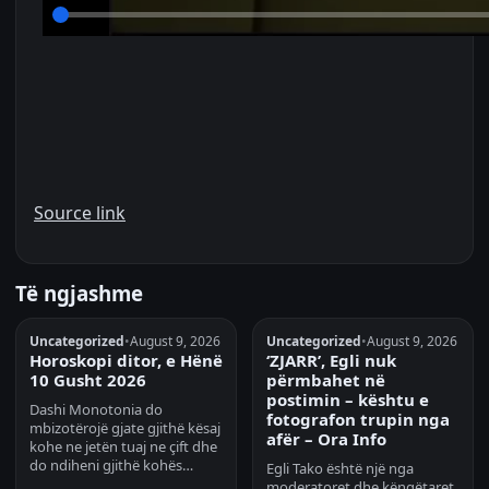
Source link
Të ngjashme
Uncategorized
•
August 9, 2026
Uncategorized
•
August 9, 2026
Horoskopi ditor, e Hënë
‘ZJARR’, Egli nuk
10 Gusht 2026
përmbahet në
postimin – kështu e
Dashi Monotonia do
fotografon trupin nga
mbizotërojë gjate gjithë kësaj
afër – Ora Info
kohe ne jetën tuaj ne çift dhe
do ndiheni gjithë kohës…
Egli Tako është një nga
moderatoret dhe këngëtaret