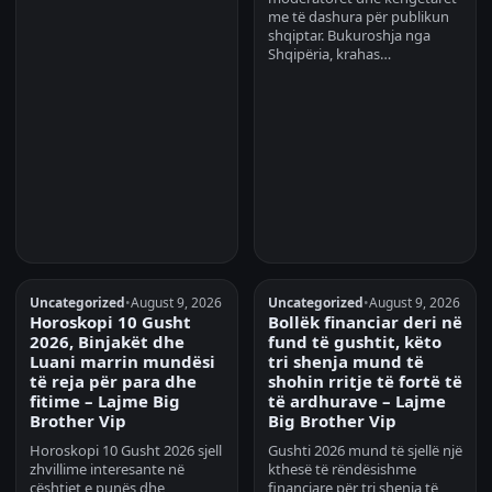
me të dashura për publikun
shqiptar. Bukuroshja nga
Shqipëria, krahas…
Uncategorized
•
August 9, 2026
Uncategorized
•
August 9, 2026
Horoskopi 10 Gusht
Bollëk financiar deri në
2026, Binjakët dhe
fund të gushtit, këto
Luani marrin mundësi
tri shenja mund të
të reja për para dhe
shohin rritje të fortë të
fitime – Lajme Big
të ardhurave – Lajme
Brother Vip
Big Brother Vip
Horoskopi 10 Gusht 2026 sjell
Gushti 2026 mund të sjellë një
zhvillime interesante në
kthesë të rëndësishme
çështjet e punës dhe
financiare për tri shenja të