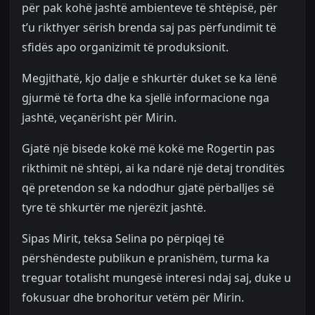
për pak kohë jashtë ambienteve të shtëpisë, për
t’u rikthyer sërish brenda saj pas përfundimit të
sfidës apo organizimit të produksionit.
Megjithatë, kjo dalje e shkurtër duket se ka lënë
gjurmë të forta dhe ka sjellë informacione nga
jashtë, veçanërisht për Mirin.
Gjatë një bisede kokë më kokë me Rogertin pas
rikthimit në shtëpi, ai ka ndarë një detaj tronditës
që pretendon se ka ndodhur gjatë përballjes së
tyre të shkurtër me njerëzit jashtë.
Sipas Mirit, teksa Selina po përpiqej të
përshëndeste publikun e pranishëm, turma ka
treguar totalisht mungesë interesi ndaj saj, duke u
fokusuar dhe brohoritur vetëm për Mirin.