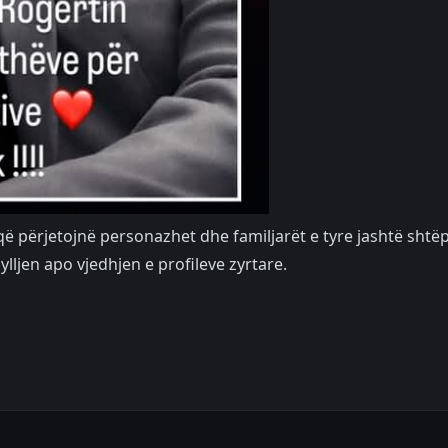
 përjetojnë personazhet dhe familjarët e tyre jashtë shtëp
lljen apo vjedhjen e profileve zyrtare.