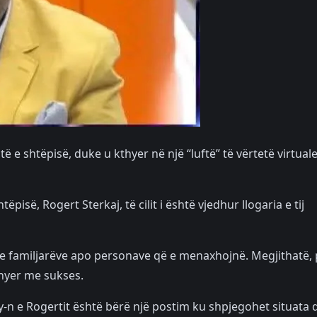
ë e shtëpisë, duke u kthyer në një “luftë” të vërtetë virtual
tëpisë, Rogert Sterkaj, të cilit i është vjedhur llogaria e tij
lin e familjarëve apo personave që e menaxhojnë. Megjithatë,
thyer me sukses.
y-n e Rogertit është bërë një postim ku shpjegohet situata d