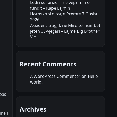
Ledri surprizon me veprimin e
fundit – Kape Lajmin
Horoskopi ditor, e Premte 7 Gusht
2026
Aksident tragjik në Mirditë, humbet
jetën 38-vjeçari – Lajme Big Brother
Vip
e
Recent Comments
A WordPress Commenter
on
Hello
world!
 pas
Archives
he i