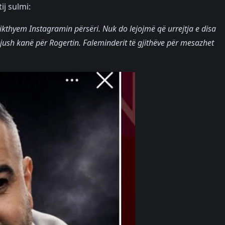
ij sulmi:
e rikthyem Instagramin përsëri. Nuk do lejojmë që urrejtja e disa
jush kanë për Rogertin. Faleminderit të gjithëve për mesazhet