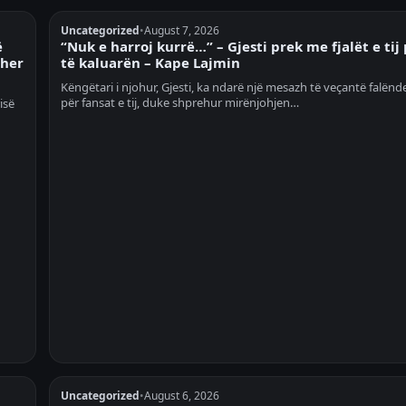
Uncategorized
•
August 7, 2026
ë
“Nuk e harroj kurrë…” – Gjesti prek me fjalët e tij
ther
të kaluarën – Kape Lajmin
Këngëtari i njohur, Gjesti, ka ndarë një mesazh të veçantë falënd
për fansat e tij, duke shprehur mirënjohjen…
isë
Uncategorized
•
August 6, 2026