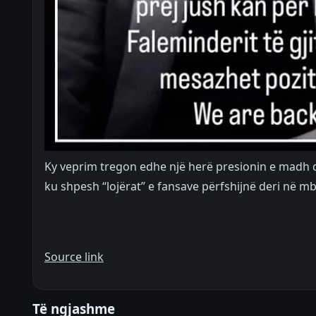
Ky veprim tregon edhe një herë presionin e madh që
ku shpesh “lojërat” e fansave përfshijnë deri në mby
Source link
Të ngjashme