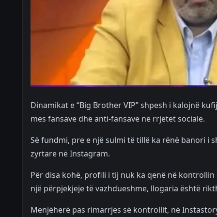
Dinamikat e “Big Brother VIP” shpesh i kalojnë kufijt
mes fansave dhe anti-fansave në rrjetet sociale.
Së fundmi, pre e një sulmi të tillë ka rënë banori i sh
zyrtare në Instagram.
Për disa kohë, profili i tij nuk ka qenë në kontrol
një përpjekjeje të vazhdueshme, llogaria është rik
Menjëherë pas rimarrjes së kontrollit, në Instastor