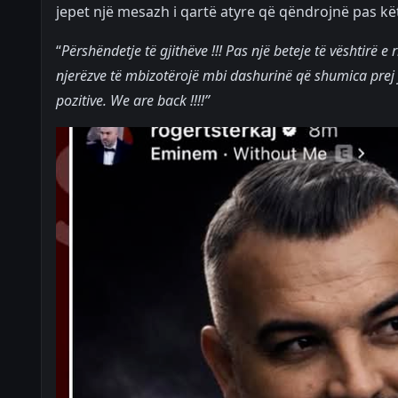
jepet një mesazh i qartë atyre që qëndrojnë pas kët
“
Përshëndetje të gjithëve !!! Pas një beteje të vështirë 
njerëzve të mbizotërojë mbi dashurinë që shumica prej 
pozitive. We are back !!!!”