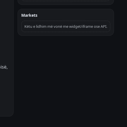
Markets
Këtu e lidhim më vonë me widget/iframe ose API.
isë,