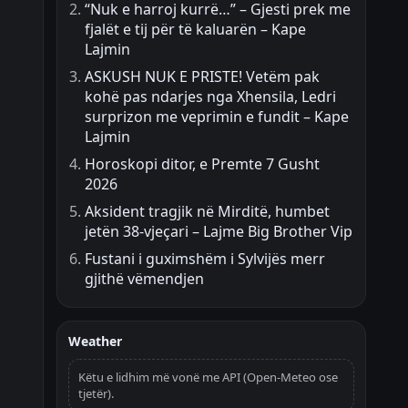
“Nuk e harroj kurrë…” – Gjesti prek me
fjalët e tij për të kaluarën – Kape
Lajmin
ASKUSH NUK E PRISTE! Vetëm pak
kohë pas ndarjes nga Xhensila, Ledri
surprizon me veprimin e fundit – Kape
Lajmin
Horoskopi ditor, e Premte 7 Gusht
2026
Aksident tragjik në Mirditë, humbet
jetën 38-vjeçari – Lajme Big Brother Vip
Fustani i guximshëm i Sylvijës merr
gjithë vëmendjen
Weather
Këtu e lidhim më vonë me API (Open-Meteo ose
tjetër).