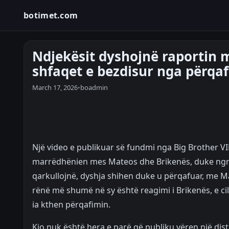
botimet.com
Ndjekësit dyshojnë raportin 
shfaqet e bezdisur nga përqa
March 17, 2026
•
boadmin
Një video e publikuar së fundmi nga Big Brother VI
marrëdhënien mes Mateos dhe Brikenës, duke ngrit
qarkullojnë, dyshja shihen duke u përqafuar, me M
rënë më shumë në sy është reagimi i Brikenës, e c
ia kthen përqafimin.
Kjo nuk është hera e parë që publiku vëren një dista