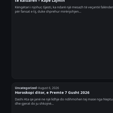
të kaluarën – Kape Lajmin
Këngëtari i njohur, Gjesti, ka ndarë një mesazh të veçantë falënde
për fansat e tij, duke shprehur mirënjohjen…
Uncategorized
•
August 6, 2026
Horoskopi ditor, e Premte 7 Gusht 2026
Dashi Ata qe janë ne një lidhje do ndihmohen tej mase nga Neptu
dhe gjerat do ju shkojnë…