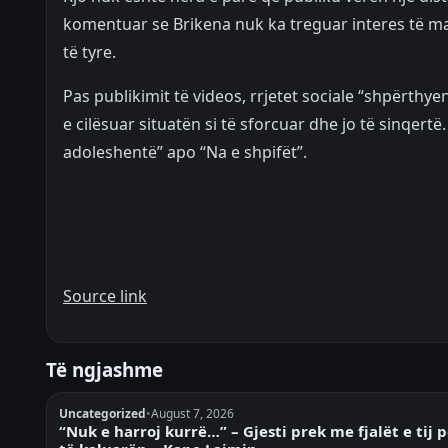
komentuar se Brikena nuk ka treguar interes të m
të tyre.
Pas publikimit të videos, rrjetet sociale “shpërthye
e cilësuar situatën si të sforcuar dhe jo të sinqertë.
adoleshentë” apo “Na e shpifët”.
Source link
Të ngjashme
Uncategorized
•
August 7, 2026
“Nuk e harroj kurrë…” – Gjesti prek me fjalët e tij 