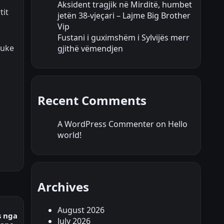
Aksident tragjik në Mirditë, humbet
tit
jetën 38-vjeçari – Lajme Big Brother
Vip
Fustani i guximshëm i Sylvijës merr
duke
gjithë vëmendjen
Recent Comments
A WordPress Commenter
on
Hello
world!
Archives
August 2026
s nga
July 2026