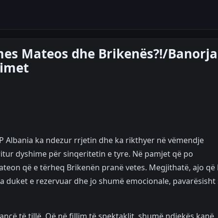
mes Mateos dhe Brikenës?!/Banorja
fimet
P Albania ka ndezur rrjetin dhe ka rikthyer në vëmendje
ur dyshime për sinqeritetin e tyre. Në pamjet që po
ateon që e tërheq Brikenën pranë vetes. Megjithatë, ajo që
ila duket e rezervuar dhe jo shumë emocionale, pavarësisht
ncë të tillë. Që në fillim të spektaklit, shumë ndjekës kanë