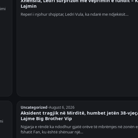
Xhensila, Ledri surprizon me veprimin e fundit – 
Lajmin
rimi
Reperi i njohur shqiptar, Ledri Vula, ka ndarë me ndjekësit…
Uncategorized
•
August 6, 2026
Aksident tragjik në Mirditë, humbet jetën 38-vjeça
Lajme Big Brother Vip
ni
Ngjarja e rëndë ka ndodhur gjatë orëve të mbrëmjes në zonën e
fshatit Fan, ku është shënuar një…