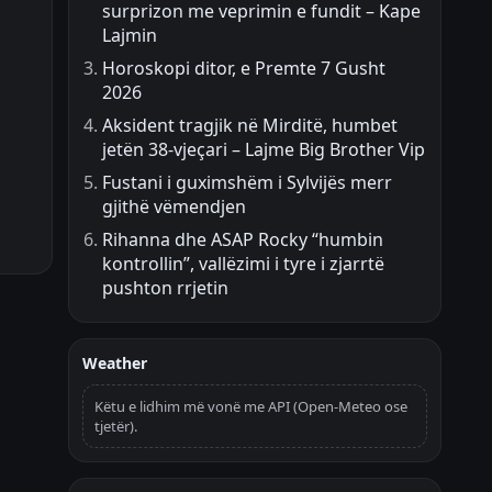
surprizon me veprimin e fundit – Kape
Lajmin
Horoskopi ditor, e Premte 7 Gusht
2026
Aksident tragjik në Mirditë, humbet
jetën 38-vjeçari – Lajme Big Brother Vip
Fustani i guximshëm i Sylvijës merr
gjithë vëmendjen
Rihanna dhe ASAP Rocky “humbin
kontrollin”, vallëzimi i tyre i zjarrtë
pushton rrjetin
Weather
Këtu e lidhim më vonë me API (Open-Meteo ose
tjetër).