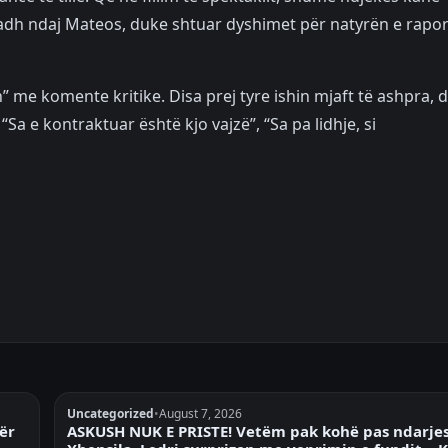
adh ndaj Mateos, duke shtuar dyshimet për natyrën e rapor
n” me komente kritike. Disa prej tyre ishin mjaft të ashpra, 
 “Sa e kontraktuar është kjo vajzë”, “Sa pa lidhje, si
Uncategorized
•
August 7, 2026
për
ASKUSH NUK E PRISTE! Vetëm pak kohë pas ndarje