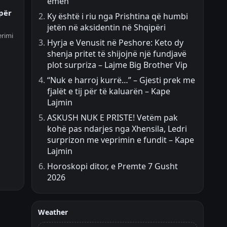
ëmën
 për
Ky është i riu nga Prishtina që humbi
jetën në aksidentin në Shqipëri
erimi
Hyrja e Venusit në Peshore: Keto dy
shenja pritet të shijojnë një fundjavë
plot surpriza – Lajme Big Brother Vip
“Nuk e harroj kurrë…” – Gjesti prek me
fjalët e tij për të kaluarën – Kape
Lajmin
ASKUSH NUK E PRISTE! Vetëm pak
kohë pas ndarjes nga Xhensila, Ledri
surprizon me veprimin e fundit – Kape
Lajmin
Horoskopi ditor, e Premte 7 Gusht
2026
Weather