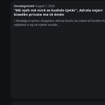
Uncategorized
•
August 7, 2026
“Më njeh më mirë se kushdo tjetër”, Adrola nxjerr
bisedën private me të ëmën
1 Modelja e njohur shqiptare, Adrola Dushi, ka ndarë së fundmi m
ndjekësit e saj në rrjetet sociale…