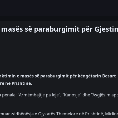
 masës së paraburgimit për Gjestin
aktimin e masës së paraburgimit për këngëtarin Besart
re në Prishtinë.
 penale: “Armëmbajtje pa leje”, “Kanosje” dhe “Asgjësim ap
muar zëdhënësja e Gjykatës Themelore në Prishtinë, Mirlin