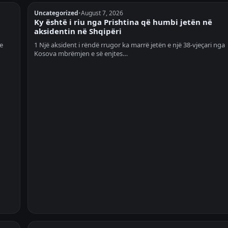
Uncategorized
•
August 7, 2026
Ky është i riu nga Prishtina që humbi jetën në
aksidentin në Shqipëri
e
1 Një aksident i rëndë rrugor ka marrë jetën e një 38-vjeçari nga
Kosova mbrëmjen e së enjtes…