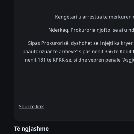
Këngëtari u arrestua të mërkurën d
Ndërkaq, Prokuroria njoftoi se ai u n
Sipas Prokurorisë, dyshohet se i njëjti ka kryer
paautorizuar të armëve’’ sipas nenit 366 të Kodit 
nenit 181 të KPRK-së, si dhe veprën penale ‘’Asgj
Source link
Të ngjashme