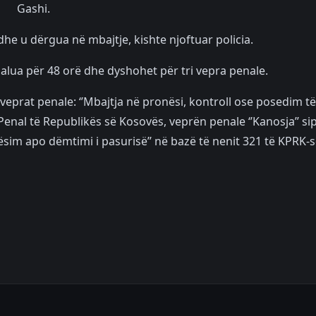
Gashi.
he u dërgua në mbajtje, kishte njoftuar policia.
dalua për 48 orë dhe dyshohet për tri vepra penale.
 veprat penale: ‘’Mbajtja në pronësi, kontroll ose posedim të
Penal të Republikës së Kosovës, veprën penale ‘’Kanosja’’ si
ësim apo dëmtimi i pasurisë’’ në bazë të nenit 321 të KPRK-s