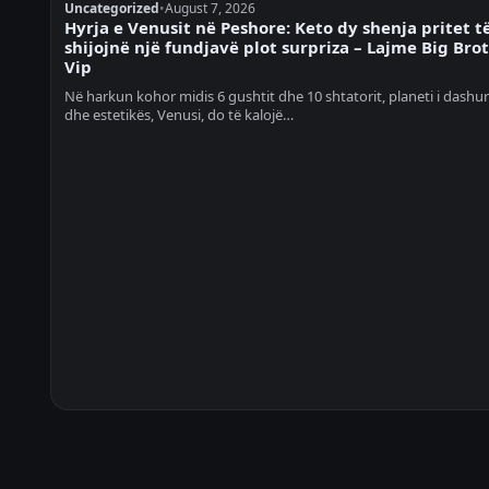
Uncategorized
•
August 7, 2026
Hyrja e Venusit në Peshore: Keto dy shenja pritet t
shijojnë një fundjavë plot surpriza – Lajme Big Bro
Vip
Në harkun kohor midis 6 gushtit dhe 10 shtatorit, planeti i dashur
dhe estetikës, Venusi, do të kalojë…