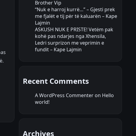
Brother Vip
“Nuk e harroj kurrë…” – Gjesti prek
me fjalët e tij për të kaluarën – Kape
Lajmin
ASKUSH NUK E PRISTE! Vetëm pak
kohë pas ndarjes nga Xhensila,
Ledri surprizon me veprimin e
fundit – Kape Lajmin
pas
ë.
Recent Comments
A WordPress Commenter
on
Hello
world!
Archives