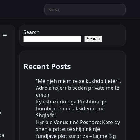
 –
Search
Search
Recent Posts
“Më njeh më mirë se kushdo tjetër”,
Adrola nxjerr bisedën private me të
ëmën
Ky është i riu nga Prishtina që
humbi jetën në aksidentin në
o
Shqipëri
Hyrja e Venusit në Peshore: Keto dy
shenja pritet të shijojnë një
da
fundjavë plot surpriza – Lajme Big