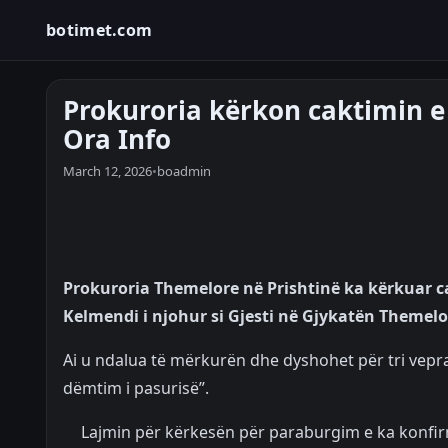
botimet.com
Prokuroria kërkon caktimin e
Ora Info
March 12, 2026
•
boadmin
Prokuroria Themelore në Prishtinë ka kërkuar c
Kelmendi i njohur si Gjesti në Gjykatën Themelo
Ai u ndalua të mërkurën dhe dyshohet për tri vepra
dëmtim i pasurisë”.
Lajmin për kërkesën për paraburgim e ka konfir