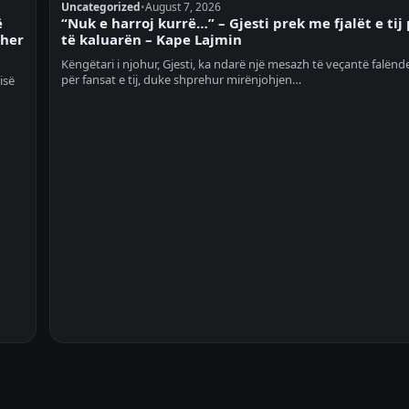
Uncategorized
•
August 7, 2026
ë
“Nuk e harroj kurrë…” – Gjesti prek me fjalët e tij
ther
të kaluarën – Kape Lajmin
Këngëtari i njohur, Gjesti, ka ndarë një mesazh të veçantë falënd
për fansat e tij, duke shprehur mirënjohjen…
isë