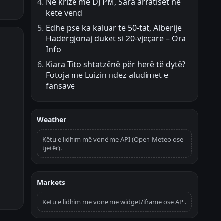
Në krizë me DJ PM, Sara arratiset në
këtë vend
Edhe pse ka kaluar të 50-tat, Alberije
Hadërgjonaj duket si 20-vjeçare – Ora
Info
Kiara Tito shtatzënë për herë të dytë?
Fotoja me Luizin ndez aludimet e
fansave
Weather
Këtu e lidhim më vonë me API (Open-Meteo ose
tjetër).
Markets
Këtu e lidhim më vonë me widget/iframe ose API.