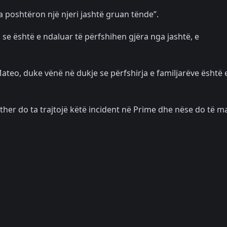
ta poshtëron një njeri jashtë gruan tënde”.
 se është e ndaluar të përfshihen gjëra nga jashtë, e
teo, duke vënë në dukje se përfshirja e familjarëve është 
ther do ta trajtojë këtë incident në Prime dhe nëse do të m