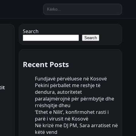
Search
Search
Recent Posts
Fundjavë përvëluese në Kosovë
Pekini përballet me reshje të
it
dendura, autoritetet
paralajmërojnë për përmbytje dhe
rrëshqitje dheu
‘Ethet e Nilit’, konfirmohet rasti i
parë i virusit në Kosovë
Në krizë me DJ PM, Sara arratiset në
këtë vend