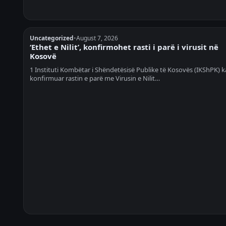
Uncategorized
•
August 7, 2026
‘Ethet e Nilit’, konfirmohet rasti i parë i virusit në
Kosovë
1 Instituti Kombëtar i Shëndetësisë Publike të Kosovës (IKShPK) k
konfirmuar rastin e parë me Virusin e Nilit…