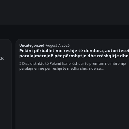
Uncategorized
•
August 7, 2026
Pekini përballet me reshje të dendura, autoritete
paralajmërojnë për përmbytje dhe rrëshqitje dhe
 do
5 Disa distrikte të Pekinit kanë lëshuar të premten në mbrëmje
paralajmërime për reshje të mëdha shiu, ndërsa…