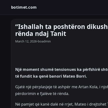
botimet.com
“Ishallah ta poshtëron dikush
rënda ndaj Tanit
March 12, 2026
•
boadmin
Një moment shumë tensionues ka përfshirë shtëpi
të fundit ka qenë banori Mateo Borri.
Gjatë një përplasjeje të ashpër me Artan Kola, i njo
përdorimin e fjalëve të rënda.
Në pamjet që kanë dalë në rrjet, Mateo i drejtohet