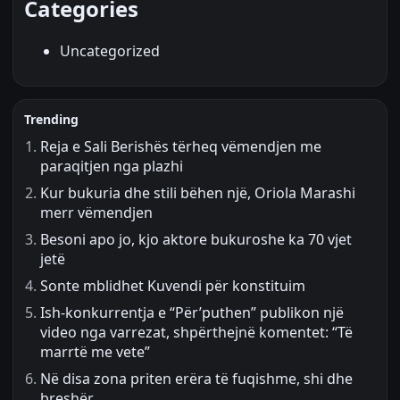
Categories
Uncategorized
Trending
Reja e Sali Berishës tërheq vëmendjen me
paraqitjen nga plazhi
Kur bukuria dhe stili bëhen një, Oriola Marashi
merr vëmendjen
Besoni apo jo, kjo aktore bukuroshe ka 70 vjet
jetë
Sonte mblidhet Kuvendi për konstituim
Ish-konkurrentja e “Për’puthen” publikon një
video nga varrezat, shpërthejnë komentet: “Të
marrtë me vete”
Në disa zona priten erëra të fuqishme, shi dhe
breshër