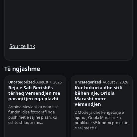
Source link
Të ngjashme
Uncategorized
•
August 7, 2026
Uncategorized
•
August 7, 2026
Reja e Sali Berishës
Kur bukuria dhe stili
tërheq vëmendjen me
bëhen një, Oriola
paraqitjen nga plazhi
Marashi merr
vëmendjen
Armina Mevlani ka ndarë së
fundmi disa fotografi nga
2 Modelja dhe këngëtarja e
pushimet e saj në plazh, ku
njohur, Oriola Marashi, ka
është shfaqur me…
publikuar së fundmi projektin
e saj më të ri…