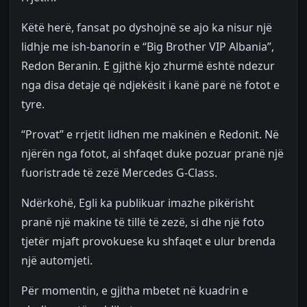
Këtë herë, fansat po dyshojnë se ajo ka nisur një
lidhje me ish-banorin e “Big Brother VIP Albania”,
Redon Beranin. E gjithë kjo zhurmë është ndezur
nga disa detaje që ndjekësit i kanë parë në fotot e
tyre.
“Provat” e rrjetit lidhen me makinën e Redonit. Në
njërën nga fotot, ai shfaqet duke pozuar pranë një
fuoristrade të zezë Mercedes G-Class.
Ndërkohë, Egli ka publikuar imazhe pikërisht
pranë një makine të tillë të zezë, si dhe një foto
tjetër mjaft provokuese ku shfaqet e ulur brenda
një automjeti.
Për momentin, e gjitha mbetet në kuadrin e