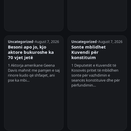
Uncategorized
•
August 7, 2026
Uncategorized
•
August 7, 2026
Besoni apo jo, kjo
Sonte mblidhet
aktore bukuroshe ka
Kuvendi për
70 vjet jetë
konstituim
1 Aktorja amerikane Geena
1 Deputetët e Kuvendit të
Davis mahnit me pamjen e saj
Kosovës pritet të mblidhen
rinore kudo që shfaqet, ani
sonte për vazhdimin e
pse ka mbi…
seancës konstituive dhe për
përfundimin…