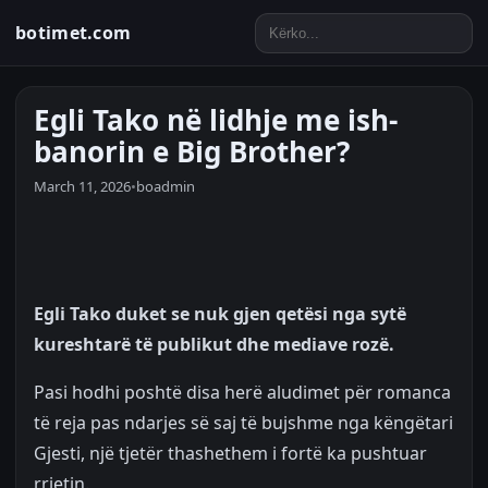
botimet.com
Egli Tako në lidhje me ish-
banorin e Big Brother?
March 11, 2026
•
boadmin
Egli Tako duket se nuk gjen qetësi nga sytë
kureshtarë të publikut dhe mediave rozë.
Pasi hodhi poshtë disa herë aludimet për romanca
të reja pas ndarjes së saj të bujshme nga këngëtari
Gjesti, një tjetër thashethem i fortë ka pushtuar
rrjetin.