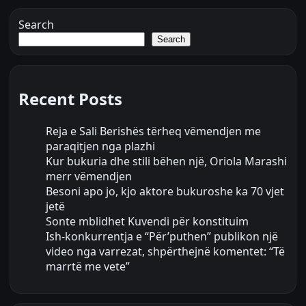
Search
Search
Recent Posts
Reja e Sali Berishës tërheq vëmendjen me
paraqitjen nga plazhi
Kur bukuria dhe stili bëhen një, Oriola Marashi
merr vëmendjen
Besoni apo jo, kjo aktore bukuroshe ka 70 vjet
jetë
Sonte mblidhet Kuvendi për konstituim
Ish-konkurrentja e “Për’puthen” publikon një
video nga varrezat, shpërthejnë komentet: “Të
marrtë me vete”