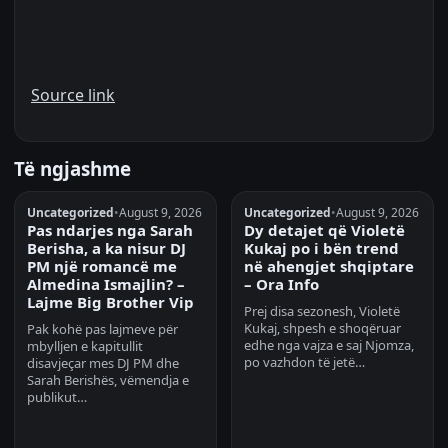
Source link
Të ngjashme
Uncategorized
•
August 9, 2026
Uncategorized
•
August 9, 2026
Pas ndarjes nga Sarah
Dy detajet që Violetë
Berisha, a ka nisur DJ
Kukaj po i bën trend
PM një romancë me
në ahengjet shqiptare
Almedina Ismajlin? –
– Ora Info
Lajme Big Brother Vip
Prej disa sezonesh, Violetë
Kukaj, shpesh e shoqëruar
Pak kohë pas lajmeve për
edhe nga vajza e saj Njomza,
mbylljen e kapitullit
po vazhdon të jetë…
disavjeçar mes DJ PM dhe
Sarah Berishës, vëmendja e
publikut…