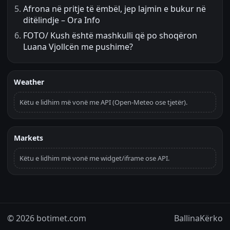
Afrona në pritje të ëmbël, jep lajmin e bukur në
ditëlindje – Ora Info
FOTO/ Kush është mashkulli që po shoqëron
Luana Vjollcën me pushime?
Weather
Këtu e lidhim më vonë me API (Open-Meteo ose tjetër).
Markets
Këtu e lidhim më vonë me widget/iframe ose API.
© 2026 botimet.com
Ballina
Kërko