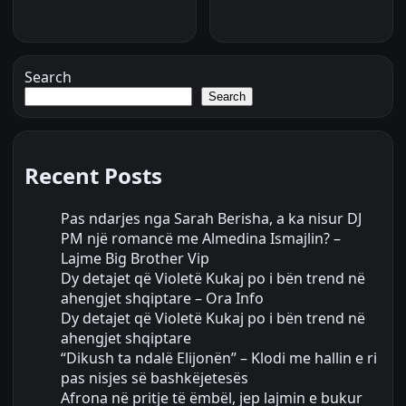
Search
Search
Recent Posts
Pas ndarjes nga Sarah Berisha, a ka nisur DJ
PM një romancë me Almedina Ismajlin? –
Lajme Big Brother Vip
Dy detajet që Violetë Kukaj po i bën trend në
ahengjet shqiptare – Ora Info
Dy detajet që Violetë Kukaj po i bën trend në
ahengjet shqiptare
“Dikush ta ndalë Elijonën” – Klodi me hallin e ri
pas nisjes së bashkëjetesës
Afrona në pritje të ëmbël, jep lajmin e bukur