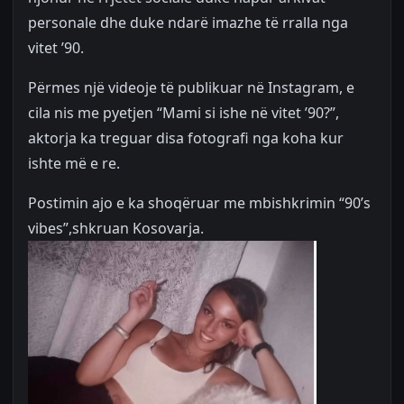
personale dhe duke ndarë imazhe të rralla nga
vitet ’90.
Përmes një videoje të publikuar në Instagram, e
cila nis me pyetjen “Mami si ishe në vitet ’90?”,
aktorja ka treguar disa fotografi nga koha kur
ishte më e re.
Postimin ajo e ka shoqëruar me mbishkrimin “90’s
vibes”,shkruan Kosovarja.