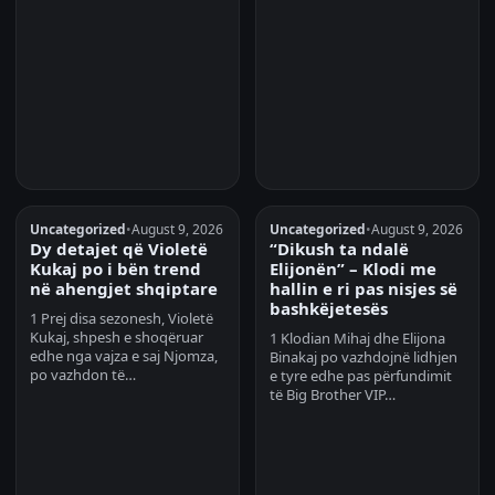
Uncategorized
•
August 9, 2026
Uncategorized
•
August 9, 2026
Dy detajet që Violetë
“Dikush ta ndalë
Kukaj po i bën trend
Elijonën” – Klodi me
në ahengjet shqiptare
hallin e ri pas nisjes së
bashkëjetesës
1 Prej disa sezonesh, Violetë
Kukaj, shpesh e shoqëruar
1 Klodian Mihaj dhe Elijona
edhe nga vajza e saj Njomza,
Binakaj po vazhdojnë lidhjen
po vazhdon të…
e tyre edhe pas përfundimit
të Big Brother VIP…