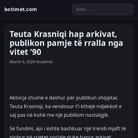
botimet.com
Teuta Krasniqi hap arkivat,
publikon pamje të rralla nga
vitet ’90
March 9, 2026
•
boadmin
Aktorja shumë e dashur për publikun shqiptar,
Teuta Krasniqi, ka vendosur t’i kthejë ndjekësit e
saj pas në kohë me një publikim nostalgjik.
Së fundmi, ajo i është bashkuar një trendi mjaft të
njohur në rrjetet sociale duke hapur arkivat