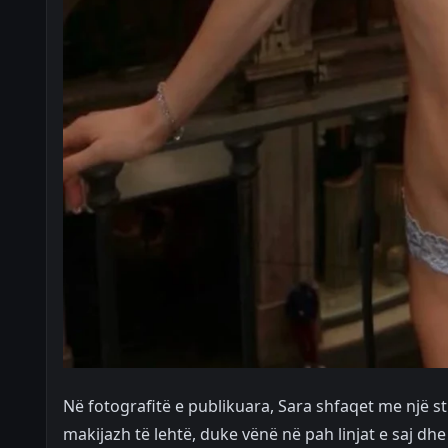
Në fotografitë e publikuara, Sara shfaqet me një s
makijazh të lehtë, duke vënë në pah linjat e saj dh