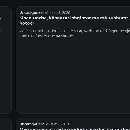
Uncategorized
•
August 8, 2026
?
Sinan Hoxha, këngëtari shqiptar me më së shumti
botox?
në
22 Sinan Hoxha, ndonëse në të 50-at, vazhdon të shfaqet me një
pamje të freskët dhe pa shumë…
Uncategorized
•
August 8, 2026
Marina ‘trazon’ rrjetin me këto imazhe nga pushi