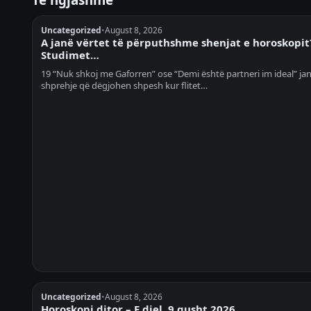
Uncategorized
•
August 8, 2026
A janë vërtet të përputhshme shenjat e horoskopit
Studimet…
19 “Nuk shkoj me Gaforren” ose “Demi është partneri im ideal” ja
shprehje që dëgjohen shpesh kur flitet…
Uncategorized
•
August 8, 2026
Horoskopi ditor – E diel, 9 gusht 2026