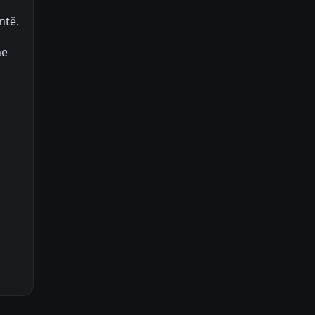
ntë.
he