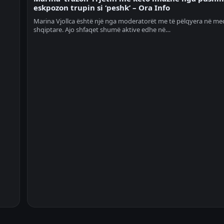
eskpozon trupin si ‘peshk’ – Ora Info
Marina Vjollca është një nga moderatorët me të pëlqyera në me
shqiptare. Ajo shfaqet shumë aktive edhe në…