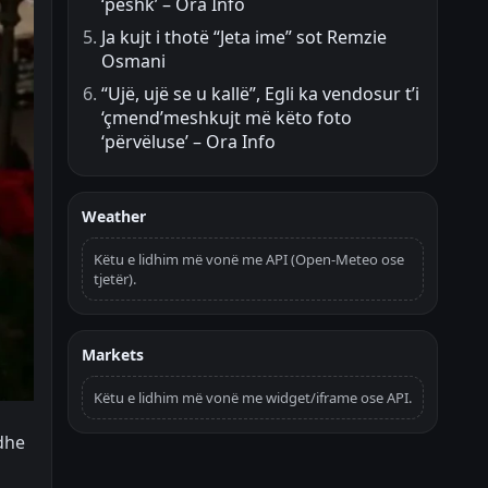
‘peshk’ – Ora Info
Ja kujt i thotë “Jeta ime” sot Remzie
Osmani
“Ujë, ujë se u kallë”, Egli ka vendosur t’i
‘çmend’meshkujt më këto foto
‘përvëluse’ – Ora Info
Weather
Këtu e lidhim më vonë me API (Open-Meteo ose
tjetër).
Markets
Këtu e lidhim më vonë me widget/iframe ose API.
 dhe