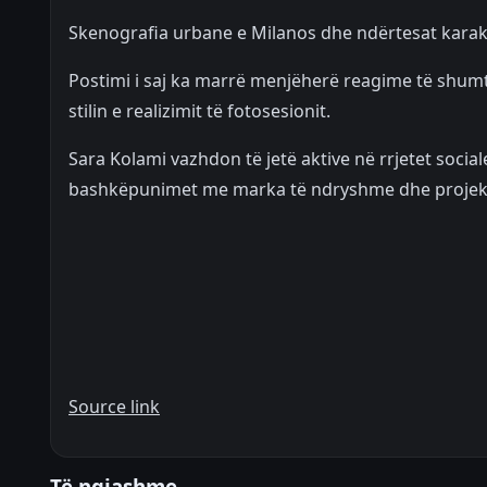
Skenografia urbane e Milanos dhe ndërtesat karakter
Postimi i saj ka marrë menjëherë reagime të shumta
stilin e realizimit të fotosesionit.
Sara Kolami vazhdon të jetë aktive në rrjetet soc
bashkëpunimet me marka të ndryshme dhe projekt
Source link
Të ngjashme