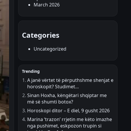
March 2026
Categories
Uncategorized
Trending
A janë vërtet të përputhshme shenjat e
horoskopit? Studimet…
Sinan Hoxha, këngëtari shqiptar me
më së shumti botox?
Horoskopi ditor – E diel, 9 gusht 2026
Marina ‘trazon’ rrjetin me këto imazhe
nga pushimet, eskpozon trupin si