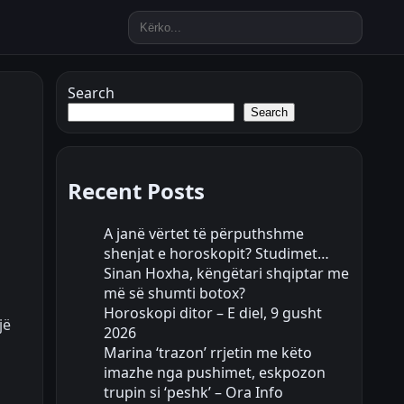
Search
Search
Recent Posts
A janë vërtet të përputhshme
shenjat e horoskopit? Studimet…
Sinan Hoxha, këngëtari shqiptar me
më së shumti botox?
Horoskopi ditor – E diel, 9 gusht
jë
2026
Marina ‘trazon’ rrjetin me këto
imazhe nga pushimet, eskpozon
trupin si ‘peshk’ – Ora Info