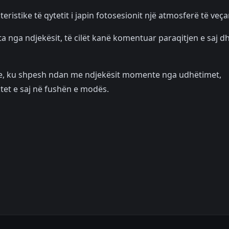
istike të qytetit i japin fotosesionit një atmosferë të veça
 nga ndjekësit, të cilët kanë komentuar paraqitjen e saj d
iale, ku shpesh ndan me ndjekësit momente nga udhëtimet,
et e saj në fushën e modës.