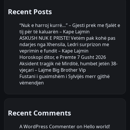
Recent Posts
“Nuk e harroj kurrë…” – Gjesti prek me fjalët e
tij për të kaluarën – Kape Lajmin
ASKUSH NUK E PRISTE! Vetëm pak kohë pas
ndarjes nga Xhensila, Ledri surprizon me
veprimin e fundit – Kape Lajmin
Horoskopi ditor, e Premte 7 Gusht 2026
Aksident tragjik në Mirditë, humbet jetën 38-
vjeçari – Lajme Big Brother Vip
Fustani i guximshëm i Sylvijës merr gjithë
vëmendjen
Recent Comments
A WordPress Commenter
on
Hello world!