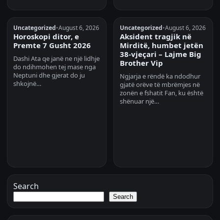
Uncategorized
•
August 6, 2026
Uncategorized
•
August 6, 2026
Horoskopi ditor, e
Aksident tragjik në
Premte 7 Gusht 2026
Mirditë, humbet jetën
38-vjeçari – Lajme Big
Dashi Ata qe janë ne një lidhje
Brother Vip
do ndihmohen tej mase nga
Neptuni dhe gjerat do ju
Ngjarja e rëndë ka ndodhur
shkojnë…
gjatë orëve të mbrëmjes në
zonën e fshatit Fan, ku është
shënuar një…
Search
Search