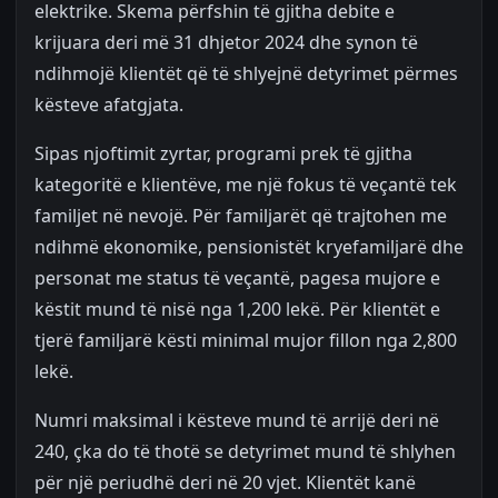
elektrike. Skema përfshin të gjitha debite e
krijuara deri më 31 dhjetor 2024 dhe synon të
ndihmojë klientët që të shlyejnë detyrimet përmes
kësteve afatgjata.
Sipas njoftimit zyrtar, programi prek të gjitha
kategoritë e klientëve, me një fokus të veçantë tek
familjet në nevojë. Për familjarët që trajtohen me
ndihmë ekonomike, pensionistët kryefamiljarë dhe
personat me status të veçantë, pagesa mujore e
këstit mund të nisë nga 1,200 lekë. Për klientët e
tjerë familjarë kësti minimal mujor fillon nga 2,800
lekë.
Numri maksimal i kësteve mund të arrijë deri në
240, çka do të thotë se detyrimet mund të shlyhen
për një periudhë deri në 20 vjet. Klientët kanë