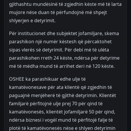
gjithashtu mundësinë të zgjedhin këste më të larta
mujore nëse duan të përfundojnë më shpejt
shlyerjen e detyrimit.
Për institucionet dhe subjektet jofamiljare, skema
parashikon një numër këstesh që përcaktohet
sipas vlerës së detyrimit. Për debi më të ulëta
parashikohen rreth 24 këste, ndërsa për detyrime
më të mëdha mund të arrihet deri në 120 këste.
OSHEE ka parashikuar edhe ulje të
kamatëvonesave për ata klientë që zgjedhin të
paguajnë menjëherë të gjithë detyrimin. Klientët
familjarë përfitojnë ulje prej 70 për qind të
kamatëvonesës, klientët jofamiljarë 50 për qind,
ndërsa biznesi i vogël mund të përfitojë falje të
plotë të kamatëvonesës nëse e shlyen detyrimin