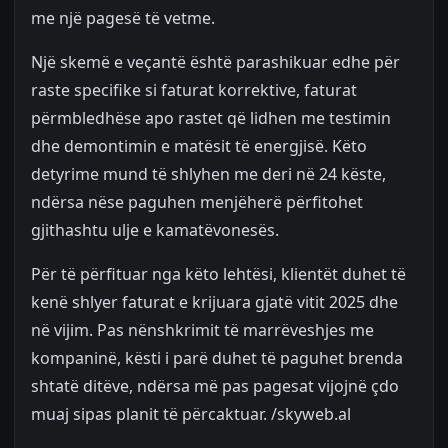
me një pagesë të vetme.
Një skemë e veçantë është parashikuar edhe për
raste specifike si faturat korrektive, faturat
përmbledhëse apo rastet që lidhen me testimin
dhe demontimin e matësit të energjisë. Këto
detyrime mund të shlyhen me deri në 24 këste,
ndërsa nëse paguhen menjëherë përfitohet
gjithashtu ulje e kamatëvonesës.
Për të përfituar nga këto lehtësi, klientët duhet të
kenë shlyer faturat e krijuara gjatë vitit 2025 dhe
në vijim. Pas nënshkrimit të marrëveshjes me
kompaninë, kësti i parë duhet të paguhet brenda
shtatë ditëve, ndërsa më pas pagesat vijojnë çdo
muaj sipas planit të përcaktuar. /skyweb.al