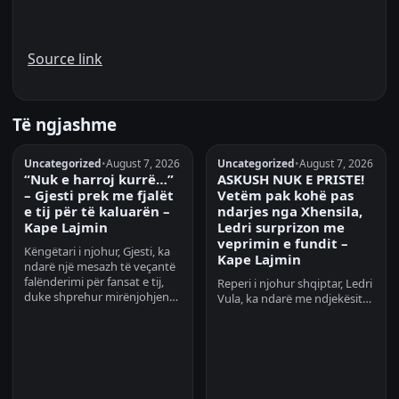
Source link
Të ngjashme
Uncategorized
•
August 7, 2026
Uncategorized
•
August 7, 2026
“Nuk e harroj kurrë…”
ASKUSH NUK E PRISTE!
– Gjesti prek me fjalët
Vetëm pak kohë pas
e tij për të kaluarën –
ndarjes nga Xhensila,
Kape Lajmin
Ledri surprizon me
veprimin e fundit –
Këngëtari i njohur, Gjesti, ka
Kape Lajmin
ndarë një mesazh të veçantë
falënderimi për fansat e tij,
Reperi i njohur shqiptar, Ledri
duke shprehur mirënjohjen…
Vula, ka ndarë me ndjekësit…