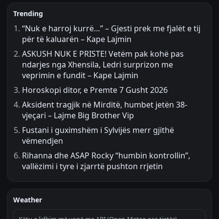
Trending
“Nuk e harroj kurrë…” – Gjesti prek me fjalët e tij
për të kaluarën – Kape Lajmin
ASKUSH NUK E PRISTE! Vetëm pak kohë pas
ndarjes nga Xhensila, Ledri surprizon me
veprimin e fundit – Kape Lajmin
Horoskopi ditor, e Premte 7 Gusht 2026
Aksident tragjik në Mirditë, humbet jetën 38-
vjeçari – Lajme Big Brother Vip
Fustani i guximshëm i Sylvijës merr gjithë
vëmendjen
Rihanna dhe ASAP Rocky “humbin kontrollin”,
vallëzimi i tyre i zjarrtë pushton rrjetin
Weather