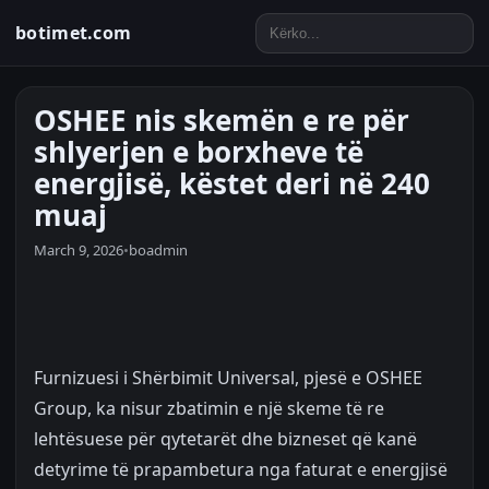
botimet.com
OSHEE nis skemën e re për
shlyerjen e borxheve të
energjisë, këstet deri në 240
muaj
March 9, 2026
•
boadmin
Furnizuesi i Shërbimit Universal, pjesë e OSHEE
Group, ka nisur zbatimin e një skeme të re
lehtësuese për qytetarët dhe bizneset që kanë
detyrime të prapambetura nga faturat e energjisë