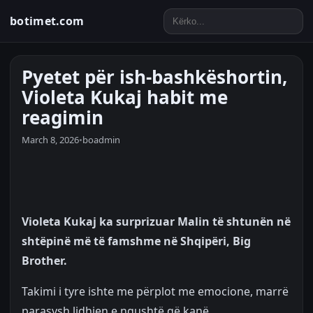
botimet.com
Pyetet për ish-bashkëshortin,
Violeta Kukaj habit me
reagimin
March 8, 2026
•
boadmin
Violeta Kukaj ka surprizuar Malin të shtunën në
shtëpinë më të famshme në Shqipëri, Big
Brother.
Takimi i tyre ishte me përplot me emocione, marrë
parasysh lidhjen e ngushtë që kanë.