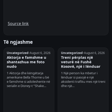
Source link
Të ngjashme
Uncategorized
•
August 6, 2026
Uncategorized
•
August 6, 2026
Aktorja e famshme u
Treni përplas një
shantazhua me foto
veturë në Fushë
nudo
Kosovë, një i lënduar
1 Aktorja dhe këngëtarja
1 Një person ka mbetur i
amerikane Bella Thorne u bë
lënduar si pasojë e një
e famshme si adoleshente në
aksidenti trafiku mes një treni
serialin e Disney-t “Shake…
dhe një…