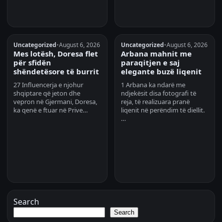
Uncategorized
•
August 6, 2026
Uncategorized
•
August 6, 2026
Mes lotësh, Doresa flet
Arbana mahnit me
për sfidën
paraqitjen e saj
shëndetësore të burrit
elegante buzë liqenit
27 Influencerja e njohur
1 Arbana ka ndarë me
shqiptare që jeton dhe
ndjekësit disa fotografi të
vepron në Gjermani, Doresa,
reja, të realizuara pranë
ka qenë e ftuar në Prive…
liqenit në perëndim të diellit.
…
Search
Search