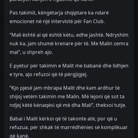
Pas takimit, këngëtarja shqiptare ka ndarë
emocionet në një intervistë për Fan Club.
“Mali është ai që është këtu, edhe jashtë. Ndryshim
nuk ka, jam shumë krenare për të. Me Malin zemra
mal”, u shpreh ajo.
E pyetur për takimin e Malit me babanë dhe lidhjen
e tyre, ajo refuzoi që të përgjigjej.
“Kjo pjesë jam mbrapa Malit dhe kam ardhur të
shijoj vetëm takimin me Malin. Më lejoni që sot ta
ndjej këtë kënaqësi që më dha Mali”, theksoi tutje.
Babai i Malit kërkoi që të takonte atë, por që u
refuzua, për shkak të marrëdhënies së komplikuar
që kanë.