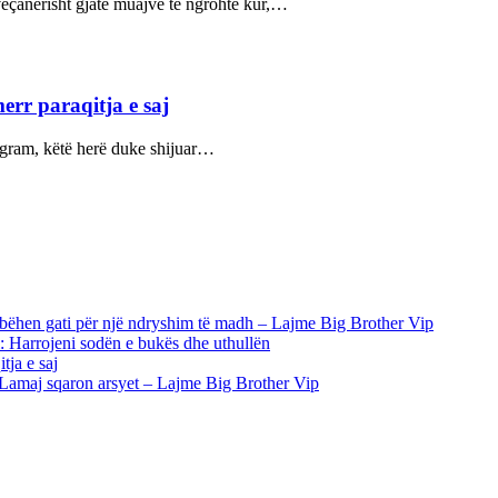
veçanërisht gjatë muajve të ngrohtë kur,…
err paraqitja e saj
stagram, këtë herë duke shijuar…
 bëhen gati për një ndryshim të madh – Lajme Big Brother Vip
i: Harrojeni sodën e bukës dhe uthullën
tja e saj
i Lamaj sqaron arsyet – Lajme Big Brother Vip