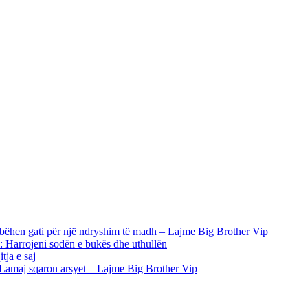
 bëhen gati për një ndryshim të madh – Lajme Big Brother Vip
i: Harrojeni sodën e bukës dhe uthullën
tja e saj
i Lamaj sqaron arsyet – Lajme Big Brother Vip