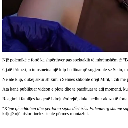
Një polemikë e fortë ka shpërthyer pas spektaklit të mbrëmshëm të “
Gjatë Prime-t, u transmetua një klip i edituar që sugjeronte se Selin, 
Në atë klip, dukej sikur shikimi i Selinës shkonte drejt Mirit, i cili më
Ata kanë publikuar videon e plotë dhe të paedituar të atij momenti, ku 
Reagimi i familjes ka qenë i drejtpërdrejtë, duke hedhur akuza të fort
“
Klipe që editohen dhe përdoren sipas dëshirës. Falenderoj shumë sup
krijojë një histori inekzistente përmes montazhit.