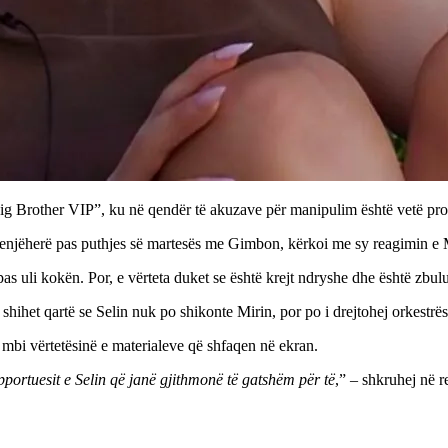
Big Brother VIP”, ku në qendër të akuzave për manipulim është vetë pro
menjëherë pas puthjes së martesës me Gimbon, kërkoi me sy reagimin e Mir
 pas uli kokën. Por, e vërteta duket se është krejt ndryshe dhe është zbul
shihet qartë se Selin nuk po shikonte Mirin, por po i drejtohej orkestrës
a mbi vërtetësinë e materialeve që shfaqen në ekran.
portuesit e Selin që janë gjithmonë të gatshëm për të
,” – shkruhej në r