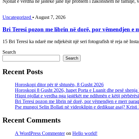
Njollat e verdha në jastëkë janë një problem i zakonshëm në familje, 
Uncategorized
•
August 7, 2026
Bri Teresi pozon me librin në dorë, por vëmendjen e m
15 Bri Teresi ka ndarë me ndjekësit një seri fotografish të reja në In
Search
Search
Recent Posts
Horoskopi ditor për të shtunën, 8 Gusht 2026
Horoskopi 8 Gusht 2026, hapet Porta e Luanit dhe pesë shenja
Hiqni njollat e verdha nga jastëkët me ndihmën e këtij përbërës
Bri Teresi pozon me librin në dorë, por vëmendjen e merr paraqi
Pse mungoi Selin Bollati në videoklipin e dedikuar asaj? Krist
Recent Comments
A WordPress Commenter
on
Hello world!