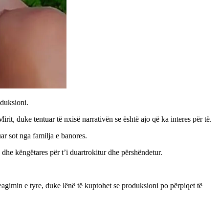
duksioni.
it, duke tentuar të nxisë narrativën se është ajo që ka interes për të.
uar sot nga familja e banores.
 dhe këngëtares për t’i duartrokitur dhe përshëndetur.
eagimin e tyre, duke lënë të kuptohet se produksioni po përpiqet të