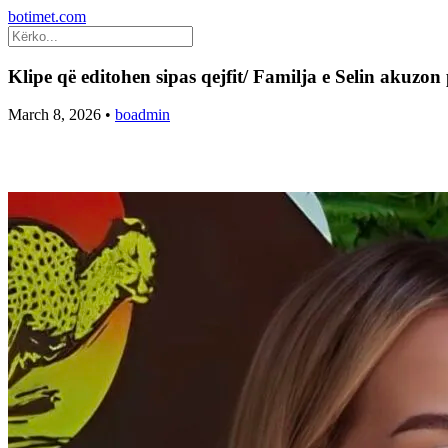
botimet.com
Klipe që editohen sipas qejfit/ Familja e Selin akuzo
March 8, 2026
•
boadmin