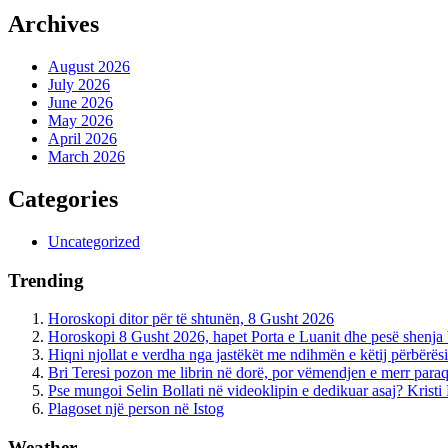
Archives
August 2026
July 2026
June 2026
May 2026
April 2026
March 2026
Categories
Uncategorized
Trending
Horoskopi ditor për të shtunën, 8 Gusht 2026
Horoskopi 8 Gusht 2026, hapet Porta e Luanit dhe pesë shenja
Hiqni njollat e verdha nga jastëkët me ndihmën e këtij përbërës
Bri Teresi pozon me librin në dorë, por vëmendjen e merr paraqi
Pse mungoi Selin Bollati në videoklipin e dedikuar asaj? Krist
Plagoset një person në Istog
Weather