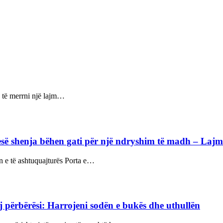
d të merrni një lajm…
së shenja bëhen gati për një ndryshim të madh – Lajm
in e të ashtuquajturës Porta e…
j përbërësi: Harrojeni sodën e bukës dhe uthullën