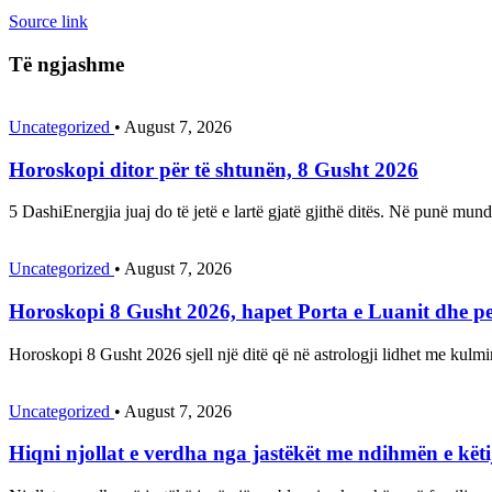
Source link
Të ngjashme
Uncategorized
•
August 7, 2026
Horoskopi ditor për të shtunën, 8 Gusht 2026
5 DashiEnergjia juaj do të jetë e lartë gjatë gjithë ditës. Në punë mun
Uncategorized
•
August 7, 2026
Horoskopi 8 Gusht 2026, hapet Porta e Luanit dhe pe
Horoskopi 8 Gusht 2026 sjell një ditë që në astrologji lidhet me kulm
Uncategorized
•
August 7, 2026
Hiqni njollat e verdha nga jastëkët me ndihmën e këti