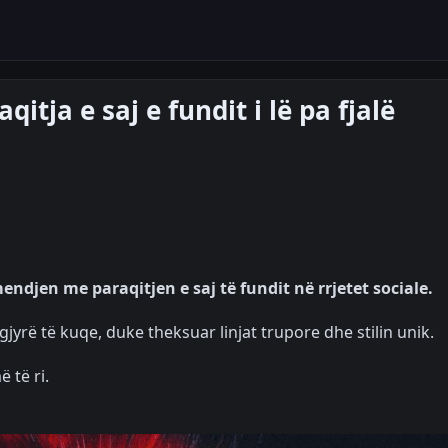
qitja e saj e fundit i lë pa fjalë
endjen me paraqitjen e saj të fundit në rrjetet sociale.
jyrë të kuqe, duke theksuar linjat trupore dhe stilin unik.
 të ri.