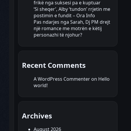
frikë nga suksesi pa e kuptuar
‘Si sheqer’, Alby ‘tundon’ rrjetin me
postimin e fundit – Ora Info
Pas ndarjes nga Sarah, Dj PM drejt
një romance me motrën e këtij
personazhi të njohur?
Recent Comments
A WordPress Commenter
on
Hello
world!
Archives
August 2026