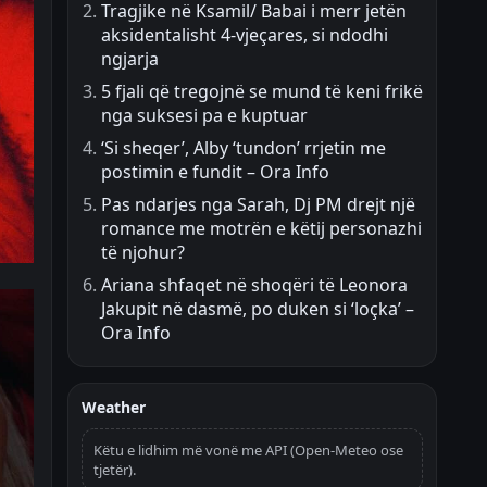
Tragjike në Ksamil/ Babai i merr jetën
aksidentalisht 4-vjeçares, si ndodhi
ngjarja
5 fjali që tregojnë se mund të keni frikë
nga suksesi pa e kuptuar
‘Si sheqer’, Alby ‘tundon’ rrjetin me
postimin e fundit – Ora Info
Pas ndarjes nga Sarah, Dj PM drejt një
romance me motrën e këtij personazhi
të njohur?
Ariana shfaqet në shoqëri të Leonora
Jakupit në dasmë, po duken si ‘loçka’ –
Ora Info
Weather
Këtu e lidhim më vonë me API (Open-Meteo ose
tjetër).