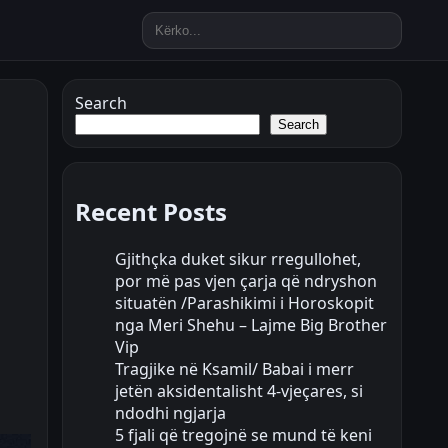
Search
Search
Recent Posts
Gjithçka duket sikur rregullohet,
por më pas vjen çarja që ndryshon
situatën /Parashikimi i Horoskopit
nga Meri Shehu – Lajme Big Brother
Vip
Tragjike në Ksamil/ Babai i merr
jetën aksidentalisht 4-vjeçares, si
ndodhi ngjarja
5 fjali që tregojnë se mund të keni