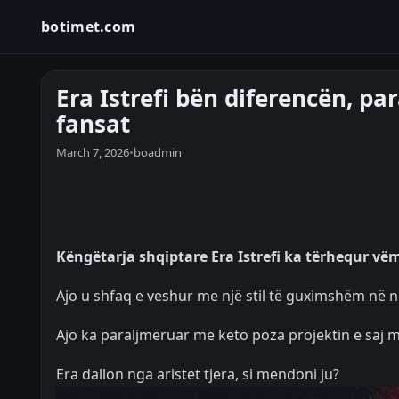
botimet.com
Era Istrefi bën diferencën, para
fansat
March 7, 2026
•
boadmin
Këngëtarja shqiptare Era Istrefi ka tërhequr vëm
Ajo u shfaq e veshur me një stil të guximshëm në ng
Ajo ka paraljmëruar me këto poza projektin e saj më
Era dallon nga aristet tjera, si mendoni ju?