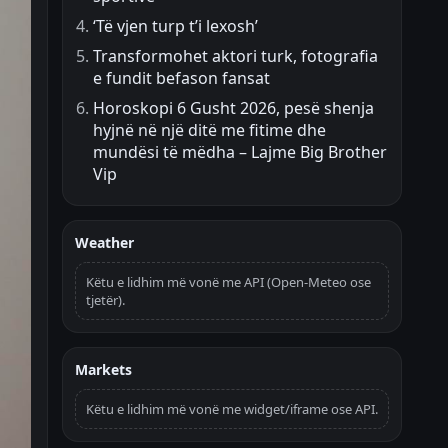
‘Të vjen turp t’i lexosh’
Transformohet aktori turk, fotografia
e fundit befason fansat
Horoskopi 6 Gusht 2026, pesë shenja
hyjnë në një ditë me fitime dhe
mundësi të mëdha – Lajme Big Brother
Vip
Weather
Këtu e lidhim më vonë me API (Open-Meteo ose
tjetër).
Markets
Këtu e lidhim më vonë me widget/iframe ose API.