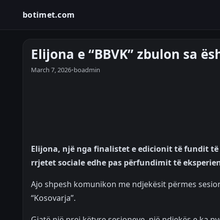
botimet.com
Elijona e “BBVK” zbulon sa ësh
March 7, 2026
•
boadmin
Elijona, një nga finalistet e edicionit të fundit 
rrjetet sociale edhe pas përfundimit të eksperien
Ajo shpesh komunikon me ndjekësit përmes sesion
“Kosovarja”.
Gjatë një prej këtyre sesioneve, një ndjekës e ka py