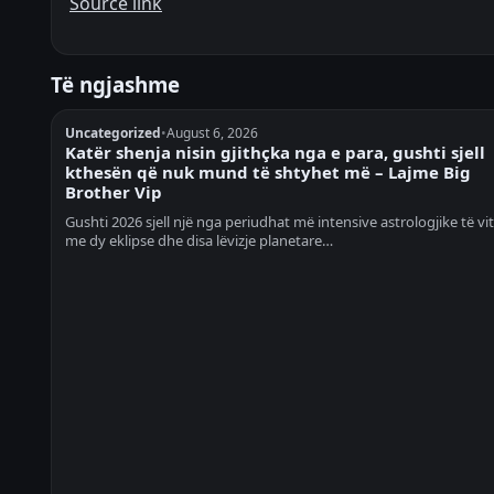
Source link
Të ngjashme
Uncategorized
•
August 6, 2026
Katër shenja nisin gjithçka nga e para, gushti sjell
kthesën që nuk mund të shtyhet më – Lajme Big
Brother Vip
Gushti 2026 sjell një nga periudhat më intensive astrologjike të viti
me dy eklipse dhe disa lëvizje planetare…