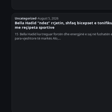
Uncategorized
•
August 5, 2026
Bella Hadid “ndez” rrjetin, shfaq bicepset e tonifik
me reçipeta sportive
15 Bella Hadid ka treguar forcën dhe energjinë e saj në fushatën e
para-vjeshtore të markës Alo,…