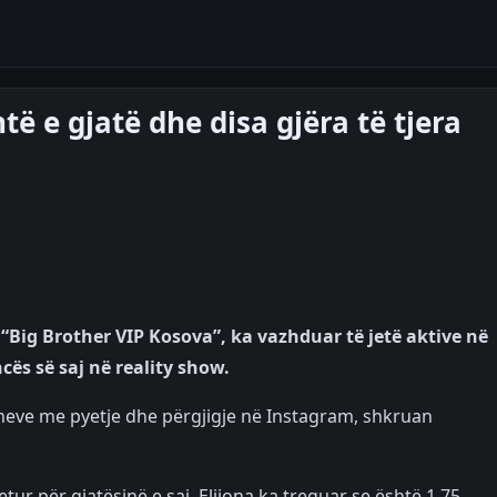
të e gjatë dhe disa gjëra të tjera
të “Big Brother VIP Kosova”, ka vazhduar të jetë aktive në
cës së saj në reality show.
eve me pyetje dhe përgjigje në Instagram, shkruan
etur për gjatësinë e saj. Elijona ka treguar se është 1.75