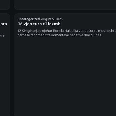
Uncategorized
•
August 5, 2026
uara
‘Të vjen turp t’i lexosh’
12 Këngëtarja e njohur Ronela Hajati ka vendosur të mos hesht
përballë fenomenit të komenteve negative dhe gjuhës…
 re