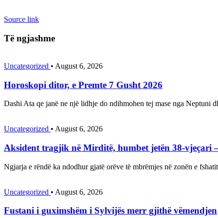
Source link
Të ngjashme
Uncategorized
•
August 6, 2026
Horoskopi ditor, e Premte 7 Gusht 2026
Dashi Ata qe janë ne një lidhje do ndihmohen tej mase nga Neptuni d
Uncategorized
•
August 6, 2026
Aksident tragjik në Mirditë, humbet jetën 38-vjeçari
Ngjarja e rëndë ka ndodhur gjatë orëve të mbrëmjes në zonën e fshati
Uncategorized
•
August 6, 2026
Fustani i guximshëm i Sylvijës merr gjithë vëmendjen