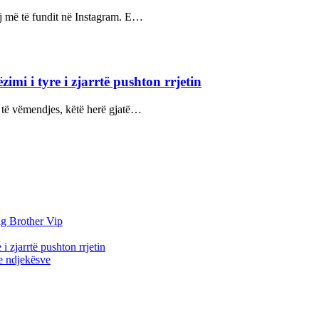
aj më të fundit në Instagram. E…
i i tyre i zjarrtë pushton rrjetin
 të vëmendjes, këtë herë gjatë…
ig Brother Vip
 zjarrtë pushton rrjetin
 e ndjekësve