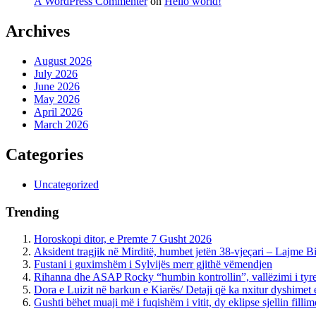
A WordPress Commenter
on
Hello world!
Archives
August 2026
July 2026
June 2026
May 2026
April 2026
March 2026
Categories
Uncategorized
Trending
Horoskopi ditor, e Premte 7 Gusht 2026
Aksident tragjik në Mirditë, humbet jetën 38-vjeçari – Lajme B
Fustani i guximshëm i Sylvijës merr gjithë vëmendjen
Rihanna dhe ASAP Rocky “humbin kontrollin”, vallëzimi i tyre i
Dora e Luizit në barkun e Kiarës/ Detaji që ka nxitur dyshimet
Gushti bëhet muaji më i fuqishëm i vitit, dy eklipse sjellin fi