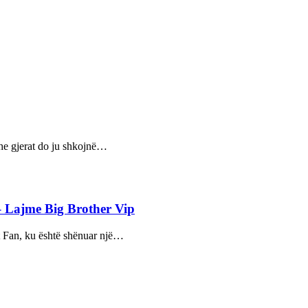
he gjerat do ju shkojnë…
 – Lajme Big Brother Vip
t Fan, ku është shënuar një…