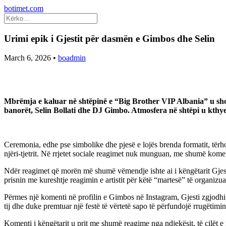
botimet.com
Urimi epik i Gjestit për dasmën e Gimbos dhe Selin
March 6, 2026
•
boadmin
Mbrëmja e kaluar në shtëpinë e “Big Brother VIP Albania” u sho
banorët, Selin Bollati dhe DJ Gimbo. Atmosfera në shtëpi u kthy
Ceremonia, edhe pse simbolike dhe pjesë e lojës brenda formatit, tër
njëri-tjetrit. Në rrjetet sociale reagimet nuk munguan, me shumë kom
Ndër reagimet që morën më shumë vëmendje ishte ai i këngëtarit Gjesti,
prisnin me kureshtje reagimin e artistit për këtë “martesë” të organizua
Përmes një komenti në profilin e Gimbos në Instagram, Gjesti zgjodhi
tij dhe duke premtuar një festë të vërtetë sapo të përfundojë rrugëtimin
Komenti i këngëtarit u prit me shumë reagime nga ndjekësit, të cilët 