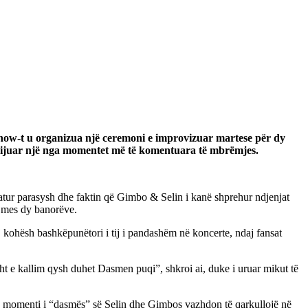
how-t u organizua një ceremoni e improvizuar martese për dy
 krijuar një nga momentet më të komentuara të mbrëmjes.
atur parasysh dhe faktin që Gimbo & Selin i kanë shprehur ndjenjat
ë mes dy banorëve.
j kohësh bashkëpunëtori i tij i pandashëm në koncerte, ndaj fansat
t e kallim qysh duhet Dasmen puqi”, shkroi ai, duke i uruar mikut të
hë, momenti i “dasmës” së Selin dhe Gimbos vazhdon të qarkullojë në