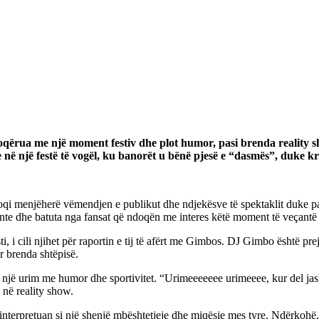
qërua me një moment festiv dhe plot humor, pasi brenda reality s
e në një festë të vogël, ku banorët u bënë pjesë e “dasmës”, duke
hoqi menjëherë vëmendjen e publikut dhe ndjekësve të spektaklit duke p
ente dhe batuta nga fansat që ndoqën me interes këtë moment të veçant
 i cili njihet për raportin e tij të afërt me Gimbos. DJ Gimbo është pre
r brenda shtëpisë.
 një urim me humor dhe sportivitet. “Urimeeeeeee urimeeee, kur del jash
 në reality show.
e interpretuan si një shenjë mbështetjeje dhe miqësie mes tyre. Ndërko