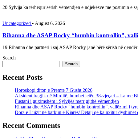
20 Sylvija ka tërhequr sërish vëmendjen e ndjekësve me postimin e s
Uncategorized
•
August 6, 2026
Rihanna dhe ASAP Rocky “humbin kontrollin”, vallëzim
19 Rihanna dhe partneri i saj ASAP Rocky janë bërë sërish në qendër
Search
Search
Recent Posts
Horoskopi ditor, e Premte 7 Gusht 2026
Aksident tragjik në Mirditë, humbet jetën 38-vjeçari – Lajme B
Fustani i guximshëm i Sylvijës merr gjithë vëmendjen
Rihanna dhe ASAP Rocky “humbin kontrollin”, vallëzimi i tyre i
Dora e Luizit në barkun e Kiarës/ Detaji që ka nxitur dyshimet
Recent Comments