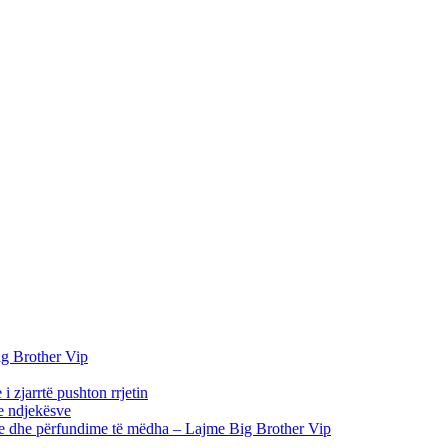
ig Brother Vip
 zjarrtë pushton rrjetin
 e ndjekësve
llime dhe përfundime të mëdha – Lajme Big Brother Vip