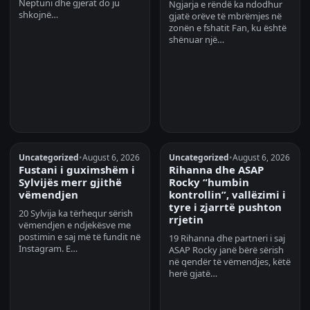
Neptuni dhe gjerat do ju
Ngjarja e rëndë ka ndodhur
shkojnë…
gjatë orëve të mbrëmjes në
zonën e fshatit Fan, ku është
shënuar një…
Uncategorized
•
August 6, 2026
Uncategorized
•
August 6, 2026
Fustani i guximshëm i
Rihanna dhe ASAP
Sylvijës merr gjithë
Rocky “humbin
vëmendjen
kontrollin”, vallëzimi i
tyre i zjarrtë pushton
20 Sylvija ka tërhequr sërish
rrjetin
vëmendjen e ndjekësve me
postimin e saj më të fundit në
19 Rihanna dhe partneri i saj
Instagram. E…
ASAP Rocky janë bërë sërish
në qendër të vëmendjes, këtë
herë gjatë…