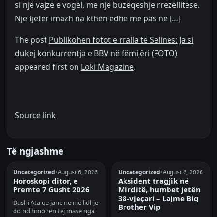
si një vajzë e vogël, me një buzëqeshje rrezëllitëse.
Një tjetër imazh na kthen edhe më pas në […]
The post
Publikohen fotot e rralla të Selinës: Ja si
dukej konkurrentja e BBV në fëmijëri (FOTO)
appeared first on
Loki Magazine
.
Source link
Të ngjashme
Uncategorized
•
August 6, 2026
Uncategorized
•
August 6, 2026
Horoskopi ditor, e
Aksident tragjik në
Premte 7 Gusht 2026
Mirditë, humbet jetën
38-vjeçari – Lajme Big
Dashi Ata qe janë ne një lidhje
Brother Vip
do ndihmohen tej mase nga