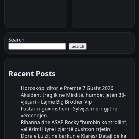
Search
Search
Recent Posts
Horoskopi ditor, e Premte 7 Gusht 2026
Aksident tragjik në Mirditë, humbet jetën 38-
vjeçari – Lajme Big Brother Vip
Fustani i guximshëm i Sylvijës merr gjithë
vëmendjen
Rihanna dhe ASAP Rocky “humbin kontrollin”,
vallëzimi i tyre i zjarrtë pushton rrjetin
Dora e Luizit në barkun e Kiarës/ Detaji që ka