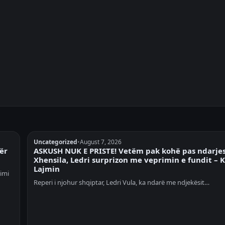
Uncategorized
•
August 7, 2026
për
ASKUSH NUK E PRISTE! Vetëm pak kohë pas ndarje
Xhensila, Ledri surprizon me veprimin e fundit – 
Lajmin
rimi
Reperi i njohur shqiptar, Ledri Vula, ka ndarë me ndjekësit…