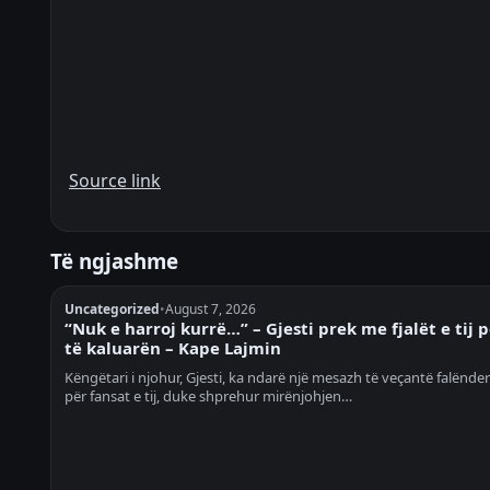
Source link
Të ngjashme
Uncategorized
•
August 7, 2026
“Nuk e harroj kurrë…” – Gjesti prek me fjalët e tij 
të kaluarën – Kape Lajmin
Këngëtari i njohur, Gjesti, ka ndarë një mesazh të veçantë falënde
për fansat e tij, duke shprehur mirënjohjen…