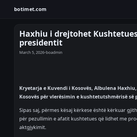
botimet.com
Haxhiu i drejtohet Kushtetues
presidentit
March 5, 2026
•
boadmin
Kryetarja e Kuvendi i Kosovës, Albulena Haxhiu, 
Kosovës për vlerësimin e kushtetutshmërisë së p
Sipas saj, përmes kësaj kërkese është kërkuar gj
për pezullimin e afatit kushtetues që lidhet me pro
aktgjykimit.