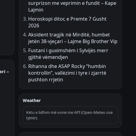
surprizon me veprimin e fundit – Kape
Lajmin
Horoskopi ditor, e Premte 7 Gusht
2026
Aksident tragjik në Mirditë, humbet
jetën 38-vjeçari – Lajme Big Brother Vip
Fustani i guximshëm i Sylvijës merr
gjithë vëmendjen
Rihanna dhe ASAP Rocky “humbin
ri –
kontrollin”, vallëzimi i tyre i zjarrtë
pushton rrjetin
Weather
Këtu e lidhim më vonë me API (Open-Meteo ose
tjetër).