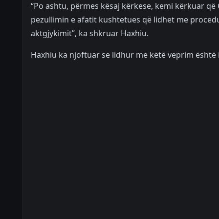
“Po ashtu, përmes kësaj kërkese, kemi kërkuar q
pezullimin e afatit kushtetues që lidhet me procedu
aktgjykimit”, ka shkruar Haxhiu.
Haxhiu ka njoftuar se lidhur me këtë veprim është