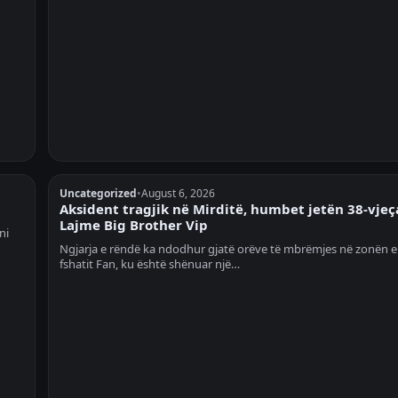
Uncategorized
•
August 6, 2026
Aksident tragjik në Mirditë, humbet jetën 38-vjeça
Lajme Big Brother Vip
ni
Ngjarja e rëndë ka ndodhur gjatë orëve të mbrëmjes në zonën e
fshatit Fan, ku është shënuar një…