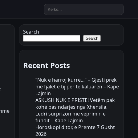
Search
Search
Recent Posts
“Nuk e harroj kurrë…” – Gjesti prek
me fjalët e tij për të kaluarën – Kape
e
Lajmin
ASKUSH NUK E PRISTE! Vetëm pak
kohë pas ndarjes nga Xhensila,
shme
Ledri surprizon me veprimin e
fundit – Kape Lajmin
Horoskopi ditor, e Premte 7 Gusht
2026