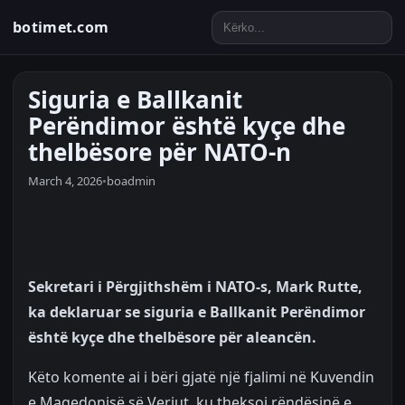
botimet.com
Siguria e Ballkanit
Perëndimor është kyçe dhe
thelbësore për NATO-n
March 4, 2026
•
boadmin
Sekretari i Përgjithshëm i NATO-s, Mark Rutte,
ka deklaruar se siguria e Ballkanit Perëndimor
është kyçe dhe thelbësore për aleancën.
Këto komente ai i bëri gjatë një fjalimi në Kuvendin
e Maqedonisë së Veriut, ku theksoi rëndësinë e