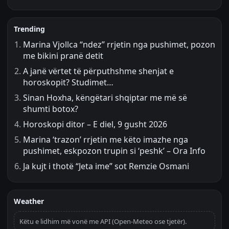
Trending
Marina Vjollca “ndez” rrjetin nga pushimet, pozon
me bikini pranë detit
A janë vërtet të përputhshme shenjat e
horoskopit? Studimet…
Sinan Hoxha, këngëtari shqiptar me më së
shumti botox?
Horoskopi ditor – E diel, 9 gusht 2026
Marina ‘trazon’ rrjetin me këto imazhe nga
pushimet, eskpozon trupin si ‘peshk’ – Ora Info
Ja kujt i thotë “Jeta ime” sot Remzie Osmani
Weather
Këtu e lidhim më vonë me API (Open-Meteo ose tjetër).