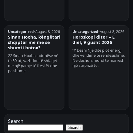
Uncategorized
•
August 8, 2026
Uncategorized
•
August 8, 2026
Sinan Hoxha, këngëtari
Horoskopi ditor – E
shqiptar me më së
diel, 9 gusht 2026
shumti botox?
♈ Dashi Një ditë plot energji
dhe vendime të rëndësishme.
22 Sinan Hoxha, ndonëse në
Në dashuri, mund të marrësh
të 50-at, vazhdon të shfaqet
një surprizë të…
me një pamje të freskët dhe
pa shumë…
Search
Search