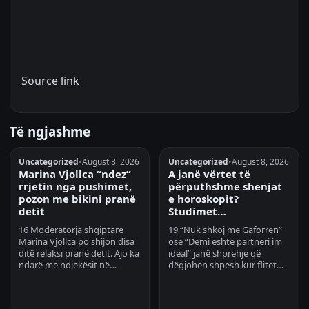
Source link
Të ngjashme
Uncategorized
•
August 8, 2026
Uncategorized
•
August 8, 2026
Marina Vjollca “ndez”
A janë vërtet të
rrjetin nga pushimet,
përputhshme shenjat
pozon me bikini pranë
e horoskopit?
detit
Studimet…
16 Moderatorja shqiptare
19 “Nuk shkoj me Gaforren”
Marina Vjollca po shijon disa
ose “Demi është partneri im
ditë relaksi pranë detit. Ajo ka
ideal” janë shprehje që
ndarë me ndjekësit në…
dëgjohen shpesh kur flitet…