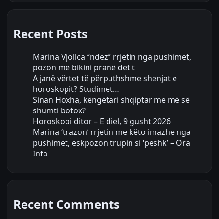
Recent Posts
Marina Vjollca “ndez” rrjetin nga pushimet,
pozon me bikini pranë detit
A janë vërtet të përputhshme shenjat e
horoskopit? Studimet…
Sinan Hoxha, këngëtari shqiptar me më së
shumti botox?
Horoskopi ditor – E diel, 9 gusht 2026
Marina ‘trazon’ rrjetin me këto imazhe nga
pushimet, eskpozon trupin si ‘peshk’ – Ora
Info
Recent Comments