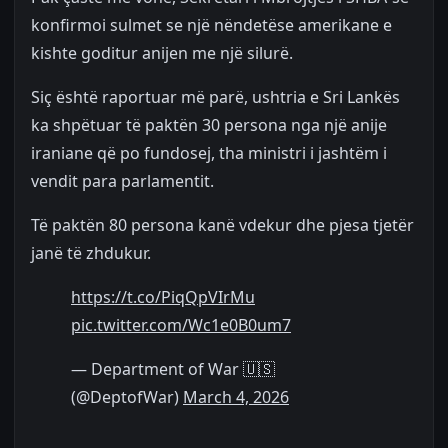
konfirmoi sulmet se një nëndetëse amerikane e
kishte goditur anijen me një silurë.
Siç është raportuar më parë, ushtria e Sri Lankës
ka shpëtuar të paktën 30 persona nga një anije
iraniane që po fundosej, tha ministri i jashtëm i
vendit para parlamentit.
Të paktën 80 persona kanë vdekur dhe pjesa tjetër
janë të zhdukur.
https://t.co/PiqQpVIrMu
pic.twitter.com/Wc1e0B0um7
— Department of War 🇺🇸
(@DeptofWar)
March 4, 2026