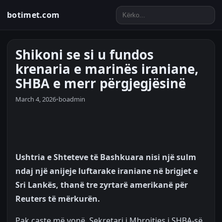
botimet.com
Shikoni se si u fundos
krenaria e marinës iraniane,
SHBA e merr përgjegjësinë
March 4, 2026
•
boadmin
Ushtria e Shteteve të Bashkuara nisi një sulm
ndaj një anijeje luftarake iraniane në brigjet e
Sri Lankës, thanë tre zyrtarë amerikanë për
Reuters të mërkurën.
Pak çaste më vonë, Sekretari i Mbrojtjes i SHBA-së