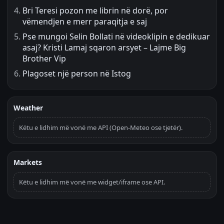
Bri Teresi pozon me librin në dorë, por
vëmendjen e merr paraqitja e saj
Pse mungoi Selin Bollati në videoklipin e dedikuar
asaj? Kristi Lamaj sqaron arsyet – Lajme Big
Brother Vip
Plagoset një person në Istog
Weather
Këtu e lidhim më vonë me API (Open-Meteo ose tjetër).
Markets
Këtu e lidhim më vonë me widget/iframe ose API.