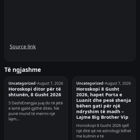
Source link
Të ngjashme
Uncategorized
•
August 7, 2026
Uncategorized
•
August 7, 2026
Horoskopi ditor për të
Horoskopi 8 Gusht
shtunën, 8 Gusht 2026
2026, hapet Porta e
Luanit dhe pesë shenja
5 DashiEnergjia juaj do të jetë
bëhen gati për një
e lartë gjatë gjithë ditës. Në
ndryshim të madh –
punë mund të merrni një
Lajme Big Brother Vip
lajm…
Horoskopi 8 Gusht 2026 sjell
një ditë që në astrologji lidhet
me kulmin e të