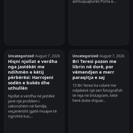
ashtuquajturës Porta e…
Uncategorized
•
August 7, 2026
Uncategorized
•
August 7, 2026
Hiqni njollat e verdha
Bri Teresi pozon me
nga jastëkët me
librin në dorë, por
ndihmën e këtij
vëmendjen e merr
përbërësi: Harrojeni
paraqitja e saj
sodën e bukës dhe
15 Bri Teresi ka ndarë me
uthullën
ndjekësit një seri fotografish
të reja në Instagram, këtë
Njollat e verdha në jastëkë
herë duke shijuar…
janë një problem i
zakonshëm në familje,
veçanërisht gjatë muajve të
ngrohtë kur,…