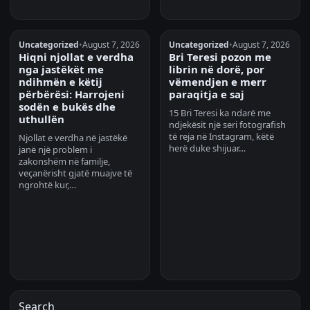
Uncategorized
•
August 7, 2026
Uncategorized
•
August 7, 2026
Hiqni njollat e verdha
Bri Teresi pozon me
nga jastëkët me
librin në dorë, por
ndihmën e këtij
vëmendjen e merr
përbërësi: Harrojeni
paraqitja e saj
sodën e bukës dhe
15 Bri Teresi ka ndarë me
uthullën
ndjekësit një seri fotografish
të reja në Instagram, këtë
Njollat e verdha në jastëkë
herë duke shijuar…
janë një problem i
zakonshëm në familje,
veçanërisht gjatë muajve të
ngrohtë kur,…
Search