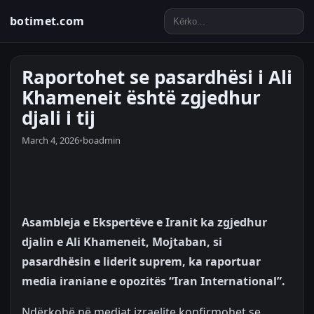
botimet.com
Raportohet se pasardhësi i Ali
Khameneit është zgjedhur
djali i tij
March 4, 2026
•
boadmin
Asambleja e Ekspertëve e Iranit ka zgjedhur
djalin e Ali Khameneit, Mojtaban, si
pasardhësin e liderit suprem, ka raportuar
media iraniane e opozitës “Iran International”.
Ndërkohë në mediat izraelite konfirmohet se