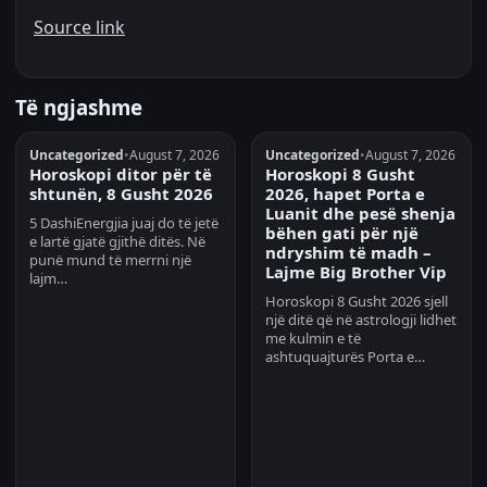
Source link
Të ngjashme
Uncategorized
•
August 7, 2026
Uncategorized
•
August 7, 2026
Horoskopi ditor për të
Horoskopi 8 Gusht
shtunën, 8 Gusht 2026
2026, hapet Porta e
Luanit dhe pesë shenja
5 DashiEnergjia juaj do të jetë
bëhen gati për një
e lartë gjatë gjithë ditës. Në
ndryshim të madh –
punë mund të merrni një
Lajme Big Brother Vip
lajm…
Horoskopi 8 Gusht 2026 sjell
një ditë që në astrologji lidhet
me kulmin e të
ashtuquajturës Porta e…