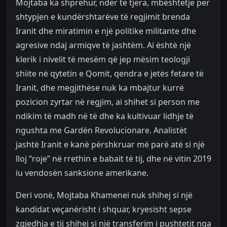
Mojtaba ka shprehur, ndër të tjera, mbështetje për
shtypjen e kundërshtarëve të regjimit brenda
Iranit dhe miratimin e një politike militante dhe
agresive ndaj armiqve të jashtëm. Ai është një
klerik i nivelit të mesëm që jep mësim teologji
shiite në qytetin e Qomit, qendra e jetës fetare të
Iranit, dhe megjithëse nuk ka mbajtur kurrë
pozicion zyrtar në regjim, ai shihet si person me
ndikim të madh në të dhe ka kultivuar lidhje të
ngushta me Gardën Revolucionare. Analistët
jashtë Iranit e kanë përshkruar më parë atë si një
lloj “roje” në rrethin e babait të tij, dhe në vitin 2019
iu vendosën sanksione amerikane.
Deri vonë, Mojtaba Khamenei nuk shihej si një
kandidat veçanërisht i shquar, kryesisht sepse
zgjedhja e tij shihej si një transferim i pushtetit nga