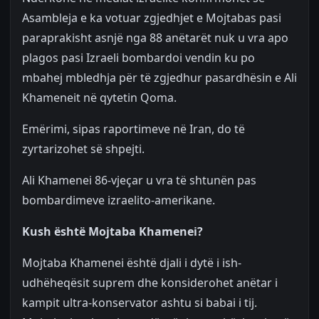
Asambleja e ka votuar zgjedhjet e Mojtabas pasi
paraprakisht asnjë nga 88 anëtarët nuk u vra apo
plagos pasi Izraeli bombardoi vendin ku po
mbahej mbledhja për të zgjedhur pasardhësin e Ali
Khameneit në qytetin Qoma.
Emërimi, sipas raportimeve në Iran, do të
zyrtarizohet së shpejti.
Ali Khamenei 86-vjeçar u vra të shtunën pas
bombardimeve izraelito-amerikane.
Kush është Mojtaba Khamenei?
Mojtaba Khamenei është djali i dytë i ish-
udhëheqësit suprem dhe konsiderohet anëtar i
kampit ultra-konservator ashtu si babai i tij.