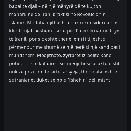
babai te djali – në një mënyrë që të kujton
monarkinë që Irani braktisi në Revolucionin
Islamik. Mojtaba gjithashtu nuk u konsiderua një
klerik mjaftueshëm i lartë për t’u emëruar në krye
të Iranit, por siç është thënë, emri i tij është
përmendur më shumë se një herë si një kandidat i
mundshëm. Megjithatë, zyrtarët izraelitë kanë
pohuar në të kaluarën se, megjithëse ai aktualisht
nuk zë pozicion të lartë, arsyeja, thonë ata, është
se iranianët duket se po e “fshehin” qëllimisht.