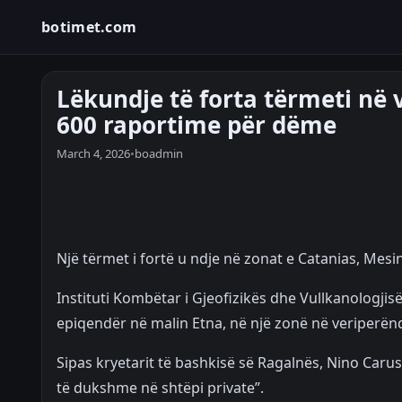
botimet.com
Lëkundje të forta tërmeti në 
600 raportime për dëme
March 4, 2026
•
boadmin
Një tërmet i fortë u ndje në zonat e Catanias, Mesi
Instituti Kombëtar i Gjeofizikës dhe Vullkanologjis
epiqendër në malin Etna, në një zonë në veriperëndi
Sipas kryetarit të bashkisë së Ragalnës, Nino Car
të dukshme në shtëpi private”.