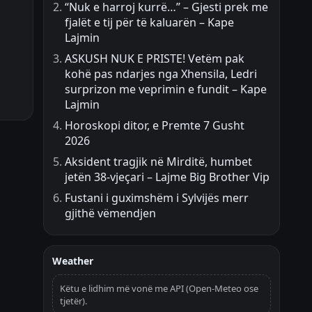
“Nuk e harroj kurrë…” – Gjesti prek me
fjalët e tij për të kaluarën – Kape
Lajmin
ASKUSH NUK E PRISTE! Vetëm pak
kohë pas ndarjes nga Xhensila, Ledri
surprizon me veprimin e fundit – Kape
Lajmin
Horoskopi ditor, e Premte 7 Gusht
2026
Aksident tragjik në Mirditë, humbet
jetën 38-vjeçari – Lajme Big Brother Vip
Fustani i guximshëm i Sylvijës merr
gjithë vëmendjen
Weather
Këtu e lidhim më vonë me API (Open-Meteo ose
tjetër).