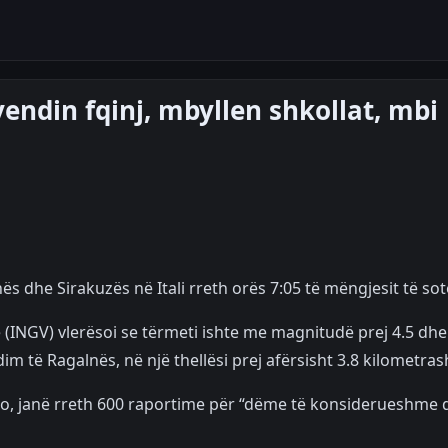
vendin fqinj, mbyllen shkollat, mbi
nës dhe Sirakuzës në Itali rreth orës 7:05 të mëngjesit të so
ë (INGV) vlerësoi se tërmeti ishte me magnitudë prej 4.5 dh
m të Ragalnës, në një thellësi prej afërsisht 3.8 kilometras
uso, janë rreth 600 raportime për “dëme të konsiderueshme 