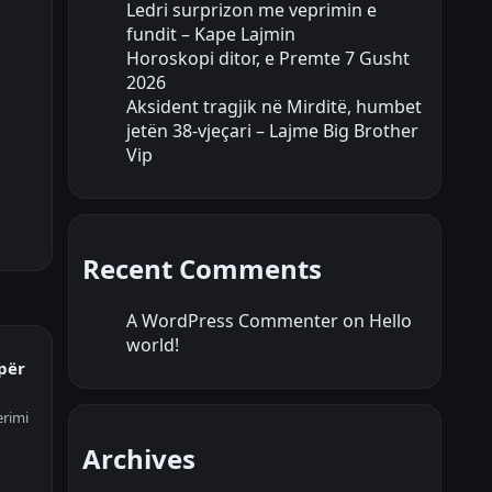
Ledri surprizon me veprimin e
fundit – Kape Lajmin
Horoskopi ditor, e Premte 7 Gusht
2026
Aksident tragjik në Mirditë, humbet
jetën 38-vjeçari – Lajme Big Brother
Vip
Recent Comments
A WordPress Commenter
on
Hello
world!
 për
erimi
Archives