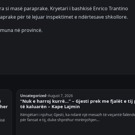
ra si masë paraprake. Kryetari i bashkisë Enrico Trantino
aprake për të lejuar inspektimet e ndërtesave shkollore.
komuna në provincë.
Uncategorized
•
August 7, 2026
ë
“Nuk e harroj kurrë…” – Gjesti prek me fjalët e tij
ther
të kaluarën – Kape Lajmin
Këngëtari i njohur, Gjesti, ka ndarë një mesazh të veçantë falënd
për fansat e tij, duke shprehur mirënjohjen…
isë