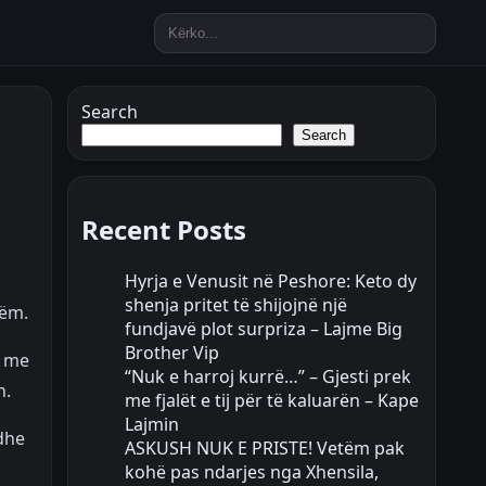
Search
Search
Recent Posts
Hyrja e Venusit në Peshore: Keto dy
shenja pritet të shijojnë një
tëm.
fundjavë plot surpriza – Lajme Big
Brother Vip
e me
“Nuk e harroj kurrë…” – Gjesti prek
h.
me fjalët e tij për të kaluarën – Kape
Lajmin
dhe
ASKUSH NUK E PRISTE! Vetëm pak
kohë pas ndarjes nga Xhensila,