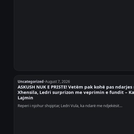
Uncategorized
•
August 7, 2026
ASKUSH NUK E PRISTE! Vetëm pak kohë pas ndarjes
Xhensila, Ledri surprizon me veprimin e fundit – K
Lajmin
Reperi i njohur shqiptar, Ledri Vula, ka ndarë me ndjekësit…