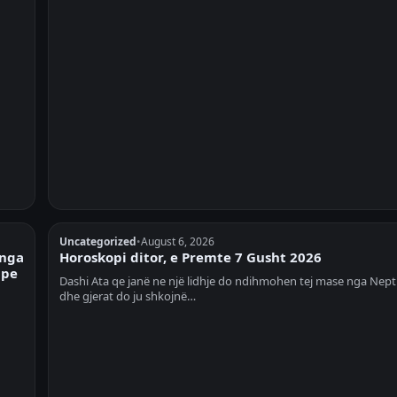
Uncategorized
•
August 6, 2026
 nga
Horoskopi ditor, e Premte 7 Gusht 2026
ape
Dashi Ata qe janë ne një lidhje do ndihmohen tej mase nga Nept
dhe gjerat do ju shkojnë…