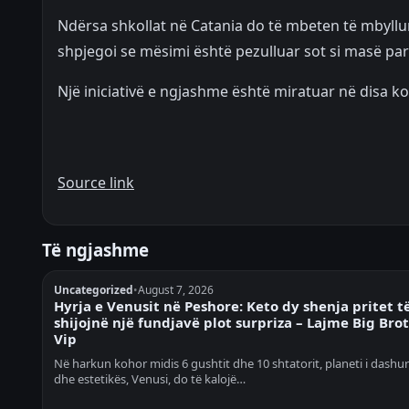
Ndërsa shkollat ​​në Catania do të mbeten të mbyllu
shpjegoi se mësimi është pezulluar sot si masë par
Një iniciativë e ngjashme është miratuar në disa 
Source link
Të ngjashme
Uncategorized
•
August 7, 2026
Hyrja e Venusit në Peshore: Keto dy shenja pritet t
shijojnë një fundjavë plot surpriza – Lajme Big Bro
Vip
Në harkun kohor midis 6 gushtit dhe 10 shtatorit, planeti i dashur
dhe estetikës, Venusi, do të kalojë…