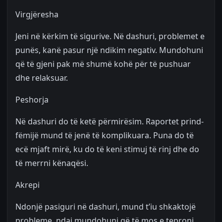
Virgjëresha
Jeni në kërkim të sigurive. Në dashuri, problemet e
punës, kanë pasur një ndikim negativ. Mundohuni
që të gjeni pak më shumë kohë për të pushuar
dhe relaksuar.
Peshorja
Në dashuri do të ketë përmirësim. Raportet prind-
fëmijë mund të jenë të komplikuara. Puna do të
ecë mjaft mirë, ku do të keni stimuj të rinj dhe do
të merrni kënaqësi.
Akrepi
Ndonjë pasiguri në dashuri, mund t’iu shkaktojë
probleme, ndaj mundohuni që të mos e teproni