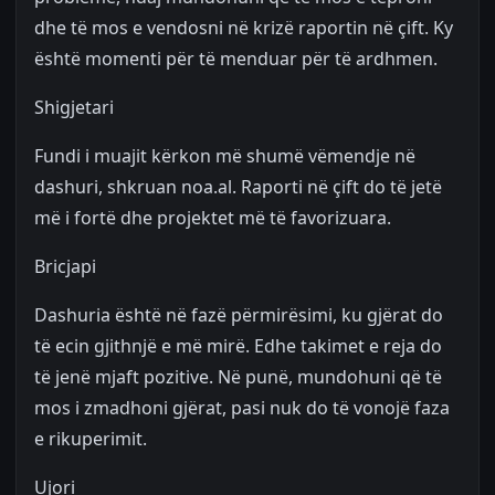
dhe të mos e vendosni në krizë raportin në çift. Ky
është momenti për të menduar për të ardhmen.
Shigjetari
Fundi i muajit kërkon më shumë vëmendje në
dashuri, shkruan noa.al. Raporti në çift do të jetë
më i fortë dhe projektet më të favorizuara.
Bricjapi
Dashuria është në fazë përmirësimi, ku gjërat do
të ecin gjithnjë e më mirë. Edhe takimet e reja do
të jenë mjaft pozitive. Në punë, mundohuni që të
mos i zmadhoni gjërat, pasi nuk do të vonojë faza
e rikuperimit.
Ujori