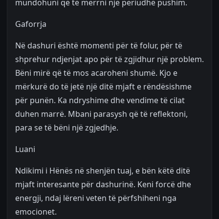
mundohuni që të merrni një periudhë pushim.
Gaforrja
Në dashuri është momenti për të folur, për të
shprehur ndjenjat apo për të zgjidhur një problem.
Bëni mirë që të mos acaroheni shumë. Kjo e
mërkurë do të jetë një ditë mjaft e rëndësishme
për punën. Ka ndryshime dhe vendime të cilat
duhen marrë. Mbani parasysh që të reflektoni,
para se të bëni një zgjedhje.
Luani
Ndikimi i Hënës në shenjën tuaj, e bën këtë ditë
mjaft interesante për dashurinë. Keni forcë dhe
energji, ndaj lëreni veten të përfshiheni nga
emocionet.