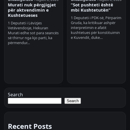
Murati nuk përgjigjet
“Sot pushteti është
për aktvendimin e
mbi Kushtetutën”
Kushtetueses
1 Deputeti i PDK-së, Përparim
Gruda, ka kritikuar ashpër
1 Deputeti i Lëvizjes
interpretimin e afatit
Vetëvendosje, Hekuran
kushtetues për konstituimin
Murati edhe sot para seancës
e Kuvendit, duke…
së thirrur nga kjo parti, ka
përmendur…
Search
Search
Recent Posts