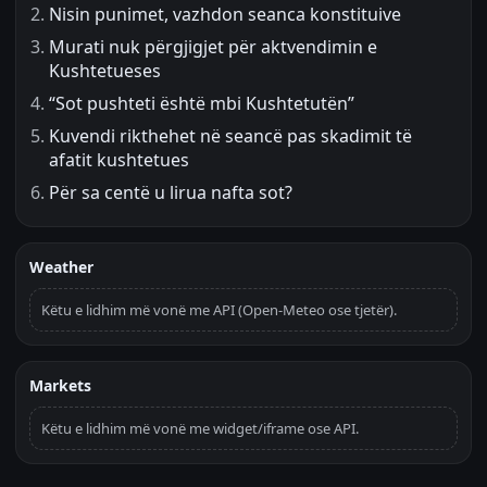
Nisin punimet, vazhdon seanca konstituive
Murati nuk përgjigjet për aktvendimin e
Kushtetueses
“Sot pushteti është mbi Kushtetutën”
Kuvendi rikthehet në seancë pas skadimit të
afatit kushtetues
Për sa centë u lirua nafta sot?
Weather
Këtu e lidhim më vonë me API (Open-Meteo ose tjetër).
Markets
Këtu e lidhim më vonë me widget/iframe ose API.