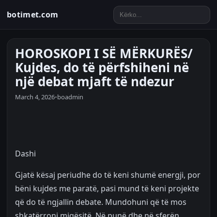
botimet.com
HOROSKOPI I SË MËRKURËS/
Kujdes, do të përfshiheni në
një debat mjaft të ndezur
March 4, 2026
•
boadmin
Dashi
Gjatë kësaj periudhe do të keni shumë energji, por
bëni kujdes me paratë, pasi mund të keni projekte
që do të ngjallin debate. Mundohuni që të mos
shkatërroni miqësitë. Në punë dhe në sferën