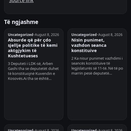
Source link
Të ngjashme
Uncategorized
•
August 8, 2026
Uncategorized
•
August 8, 2026
Absurde që për çdo
Nisin punimet,
sjellje politike të kemi
vazhdon seanca
aktgjykim të
konstituive
Kushtetueses
2 Ka nisur punimet vazhdimi i
seancës konstituive të
3 Deputeti i LDK-së, Arben
legjislaturës së 11-të. Në të po
Gashi tha se deputetët duhet
marrin pesë deputetë…
të konstituojnë Kuvendin e
Kosovës.Ai tha se është…
Uncategorized
•
August 8, 2026
Uncategorized
•
August 8, 2026