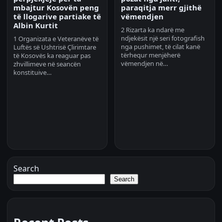
mbajtur Kosovën peng
paraqitja merr gjithë
të llogarive partiake të
vëmendjen
Albin Kurtit
2 Rizarta ka ndarë me
ndjekësit një seri fotografish
1 Organizata e Veteranëve të
nga pushimet, të cilat kanë
Luftës së Ushtrisë Çlirimtare
tërhequr menjëherë
të Kosovës ka reaguar pas
vëmendjen në…
zhvillimeve në seancën
konstituive…
Search
Search