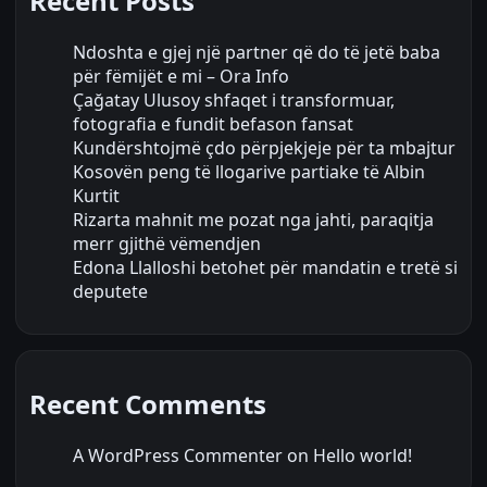
Recent Posts
Ndoshta e gjej një partner që do të jetë baba
për fëmijët e mi – Ora Info
Çağatay Ulusoy shfaqet i transformuar,
fotografia e fundit befason fansat
Kundërshtojmë çdo përpjekjeje për ta mbajtur
Kosovën peng të llogarive partiake të Albin
Kurtit
Rizarta mahnit me pozat nga jahti, paraqitja
merr gjithë vëmendjen
Edona Llalloshi betohet për mandatin e tretë si
deputete
Recent Comments
A WordPress Commenter
on
Hello world!