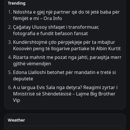
Trending
Ndoshta e gjej një partner që do të jetë baba për
fëmijët e mi – Ora Info
Çağatay Ulusoy shfaqet i transformuar,
fotografia e fundit befason fansat
Kundërshtojmë çdo përpjekjeje për ta mbajtur
Kosovën peng të llogarive partiake të Albin Kurtit
Rizarta mahnit me pozat nga jahti, paraqitja merr
gjithë vëmendjen
Edona Llalloshi betohet për mandatin e tretë si
deputete
A u largua Evis Sala nga detyra? Reagimi zyrtar i
Ministrisë së Shëndetësisë – Lajme Big Brother
Vip
Weather