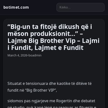
botimet.com
“Big-un ta fitojë dikush që i
mëson produksionit…” –
Lajme Big Brother Vip – Lajmi
i Fundit, Lajmet e Fundit
March 4, 2026
•
boadmin
Situatat e tensionuara dhe kaotike të ditëve të
fundit në “Big Brother VIP”,
sidomos pas ngjarjeve me Rogertin dhe debatet
në studio, nuk kanë lënë pa reaguar as fituesin e