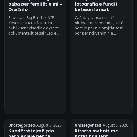
baba për fëmijët e mi –
fotografia e fundit
Ora Info
befason fansat
Fituesja e Big Brother VIP
Çağatay Ulusoy është
Kosova, Juliana Nura, ka
rikthyer në vëmendje, këtë
publikuar episodin e dytë të
herë jo për një projekt të ri,
dokumentarit të saj “Eagle…
por për ndryshimin e…
Uncategorized
•
August 6, 2026
Uncategorized
•
August 6, 2026
Kundërshtojmë çdo
Rizarta mahnit me
përpjekjeje për ta
pozat nga jahti,