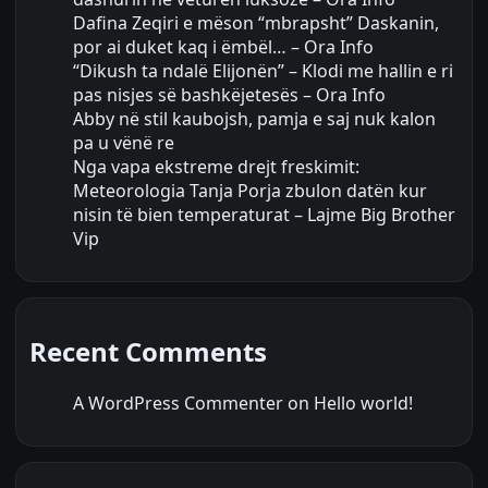
Dafina Zeqiri e mëson “mbrapsht” Daskanin,
por ai duket kaq i ëmbël… – Ora Info
“Dikush ta ndalë Elijonën” – Klodi me hallin e ri
pas nisjes së bashkëjetesës – Ora Info
Abby në stil kaubojsh, pamja e saj nuk kalon
pa u vënë re
Nga vapa ekstreme drejt freskimit:
Meteorologia Tanja Porja zbulon datën kur
nisin të bien temperaturat – Lajme Big Brother
Vip
Recent Comments
A WordPress Commenter
on
Hello world!