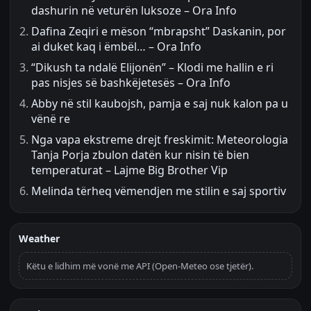
dashurin në veturën luksoze – Ora Info
Dafina Zeqiri e mëson “mbrapsht” Daskanin, por
ai duket kaq i ëmbël… – Ora Info
“Dikush ta ndalë Elijonën” – Klodi me hallin e ri
pas nisjes së bashkëjetesës – Ora Info
Abby në stil kaubojsh, pamja e saj nuk kalon pa u
vënë re
Nga vapa ekstreme drejt freskimit: Meteorologia
Tanja Porja zbulon datën kur nisin të bien
temperaturat – Lajme Big Brother Vip
Melinda tërheq vëmendjen me stilin e saj sportiv
Weather
Këtu e lidhim më vonë me API (Open-Meteo ose tjetër).