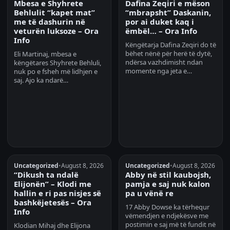
Mbesa e Shyhrete
Dafina Zeqiri e mëson
Behlulit “kapet mat”
“mbrapsht” Daskanin,
me të dashurin në
por ai duket kaq i
veturën luksoze – Ora
ëmbël… – Ora Info
Info
Këngëtarja Dafina Zeqiri do të
bëhet nënë për herë të dytë,
Eli Martinaj, mbesa e
ndërsa vazhdimisht ndan
këngëtares Shyhrete Behluli,
momente nga jeta e…
nuk po e fsheh më lidhjen e
saj. Ajo ka ndarë…
Uncategorized
•
August 8, 2026
Uncategorized
•
August 8, 2026
“Dikush ta ndalë
Abby në stil kaubojsh,
Elijonën” – Klodi me
pamja e saj nuk kalon
hallin e ri pas nisjes së
pa u vënë re
bashkëjetesës – Ora
17 Abby Dowse ka tërhequr
Info
vëmendjen e ndjekësve me
postimin e saj më të fundit në
Klodian Mihaj dhe Elijona