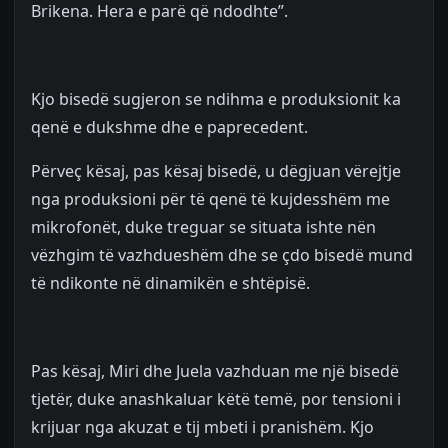
Brikena. Hera e parë që ndodhte”.
Kjo bisedë sugjeron se ndihma e produksionit ka
qenë e dukshme dhe e paprecedent.
Përveç kësaj, pas kësaj bisedë, u dëgjuan vërejtje
nga produksioni për të qenë të kujdesshëm me
mikrofonët, duke treguar se situata ishte nën
vëzhgim të vazhdueshëm dhe se çdo bisedë mund
të ndikonte në dinamikën e shtëpisë.
Pas kësaj, Miri dhe Juela vazhduan me një bisedë
tjetër, duke anashkaluar këtë temë, por tensioni i
krijuar nga akuzat e tij mbeti i pranishëm. Kjo