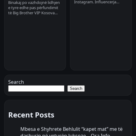
Instagram. Influencerja…
Binakaj po vazhdojnë lidhjen
e tyre edhe pas përfundimit
të Big Brother VIP Kosova…
Search
Search
Recent Posts
Mbesa e Shyhrete Behlulit “kapet mat” me të
dashurin në veturën luksoze – Ora Info