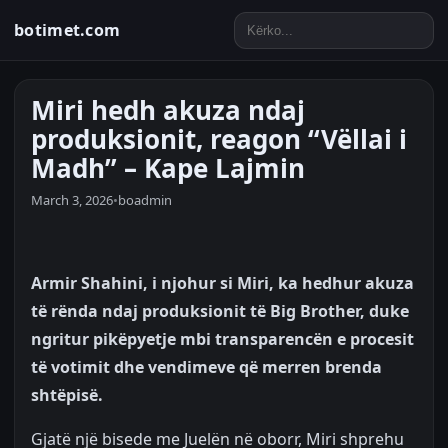
botimet.com
Miri hedh akuza ndaj
produksionit, reagon “Vëllai i
Madh” – Kape Lajmin
March 3, 2026
•
boadmin
Armir Shahini, i njohur si Miri, ka hedhur akuza
të rënda ndaj produksionit të Big Brother, duke
ngritur pikëpyetje mbi transparencën e procesit
të votimit dhe vendimeve që merren brenda
shtëpisë.
Gjatë një bisede me Juelën në oborr, Miri shprehu