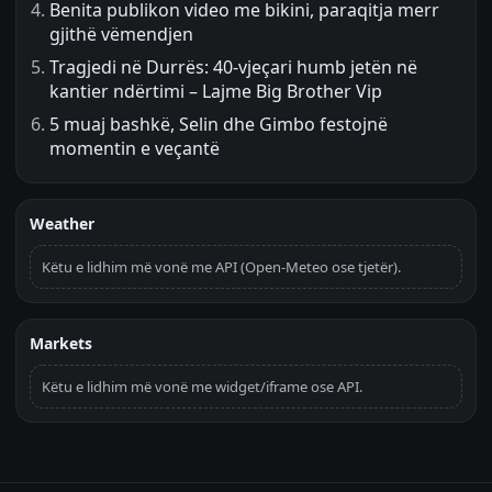
Benita publikon video me bikini, paraqitja merr
gjithë vëmendjen
Tragjedi në Durrës: 40-vjeçari humb jetën në
kantier ndërtimi – Lajme Big Brother Vip
5 muaj bashkë, Selin dhe Gimbo festojnë
momentin e veçantë
Weather
Këtu e lidhim më vonë me API (Open-Meteo ose tjetër).
Markets
Këtu e lidhim më vonë me widget/iframe ose API.