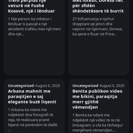
Treni përplas një
Mes lotësh, Doresa flet
veturë në Fushë
për sfidën
Kosovë, një i lënduar
shëndetësore të burrit
1 Një person ka mbetur i
27 Influencerja e njohur
lënduar si pasojë e një
shqiptare që jeton dhe
aksidenti trafiku mes një treni
vepron në Gjermani, Doresa,
dhe një…
ka qenë e ftuar në Prive…
Uncategorized
•
August 6, 2026
Uncategorized
•
August 6, 2026
Arbana mahnit me
Benita publikon video
paraqitjen e saj
me bikini, paraqitja
elegante buzë liqenit
merr gjithë
vëmendjen
1 Arbana ka ndarë me
ndjekësit disa fotografi të
1 Benita ka ndarë me
reja, të realizuara pranë
ndjekësit një video të re në
liqenit në perëndim të diellit.
Instagram, e cila ka tërhequr
…
menjëherë vëmendjen.…