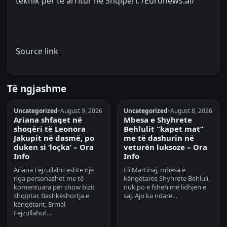
teknik për të arritur në Shqipëri. /Euronews.al/
Source link
Të ngjashme
Uncategorized
•
August 9, 2026
Uncategorized
•
August 8, 2026
Ariana shfaqet në
Mbesa e Shyhrete
shoqëri të Leonora
Behlulit “kapet mat”
Jakupit në dasmë, po
me të dashurin në
duken si ‘loçka’ – Ora
veturën luksoze – Ora
Info
Info
Ariana Fejzullahu është një
Eli Martinaj, mbesa e
nga personazhet me të
këngëtares Shyhrete Behluli,
komentuara për show bizit
nuk po e fsheh më lidhjen e
shqiptar. Bashkëshortja e
saj. Ajo ka ndarë…
këngëtarit, Ermal
Fejzullahut…