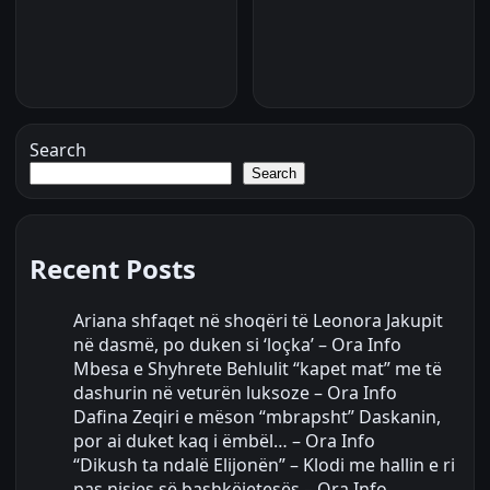
Search
Search
Recent Posts
Ariana shfaqet në shoqëri të Leonora Jakupit
në dasmë, po duken si ‘loçka’ – Ora Info
Mbesa e Shyhrete Behlulit “kapet mat” me të
dashurin në veturën luksoze – Ora Info
Dafina Zeqiri e mëson “mbrapsht” Daskanin,
por ai duket kaq i ëmbël… – Ora Info
“Dikush ta ndalë Elijonën” – Klodi me hallin e ri
pas nisjes së bashkëjetesës – Ora Info