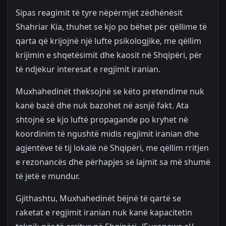
Sipas reagimit të tyre nëpërmjet zëdhënësit
Shahriar Kia, thuhet se kjo po bëhet për qëllime të
qarta që krijojnë një lufte psikologjike, me qëllim
krijimin e shqetësimit dhe kaosit në Shqipëri, për
të ndjekur interesat e regjimit iranian.
Muxhahedinët theksojnë se këto pretendime nuk
kanë bazë dhe nuk bazohet në asnjë fakt. Ata
shtojnë se kjo luftë propagande po kryhet në
koordinim të ngushtë midis regjimit iranian dhe
agjentëve të tij lokalë në Shqipëri, me qëllim rritjen
e rezonancës dhe përhapjes së lajmit sa më shumë
të jetë e mundur.
Gjithashtu, Muxhahedinët bëjnë të qartë se
raketat e regjimit iranian nuk kanë kapacitetin