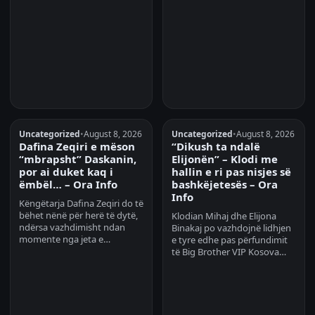
Uncategorized
•
August 8, 2026
Uncategorized
•
August 8, 2026
Dafina Zeqiri e mëson
“Dikush ta ndalë
“mbrapsht” Daskanin,
Elijonën” – Klodi me
por ai duket kaq i
hallin e ri pas nisjes së
ëmbël… – Ora Info
bashkëjetesës – Ora
Info
Këngëtarja Dafina Zeqiri do të
bëhet nënë për herë të dytë,
Klodian Mihaj dhe Elijona
ndërsa vazhdimisht ndan
Binakaj po vazhdojnë lidhjen
momente nga jeta e…
e tyre edhe pas përfundimit
të Big Brother VIP Kosova…