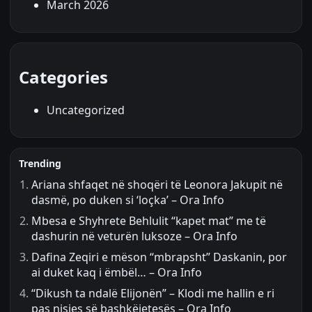
March 2026
Categories
Uncategorized
Trending
Ariana shfaqet në shoqëri të Leonora Jakupit në
dasmë, po duken si ‘loçka’ – Ora Info
Mbesa e Shyhrete Behlulit “kapet mat” me të
dashurin në veturën luksoze – Ora Info
Dafina Zeqiri e mëson “mbrapsht” Daskanin, por
ai duket kaq i ëmbël… – Ora Info
“Dikush ta ndalë Elijonën” – Klodi me hallin e ri
pas nisjes së bashkëjetesës – Ora Info