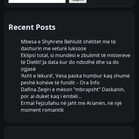
Recent Posts
Mbesa e Shyhrete Behlulit shëtitet me të
dashurin me veturë luksoze
Eklipsi total, si mundësi e zbulimit të mistereve
të Diellit! Ja data kur do ndodhë dhe sa do
zgjasë
‘Asht e lëkurë’, Vesa paska humbur kaq shumë
peshë kohëve të fundit – Ora Info
Dafina Zeqiri e mëson “mbrapsht” Daskanin,
por ai duket kaq i ëmbël…
Ermal Fejzullahu në jaht me Arianën, në një
moment romantik