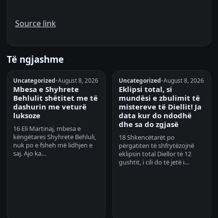
Source link
Të ngjashme
Uncategorized
•
August 8, 2026
Uncategorized
•
August 8, 2026
Mbesa e Shyhrete
Eklipsi total, si
Behlulit shëtitet me të
mundësi e zbulimit të
dashurin me veturë
mistereve të Diellit! Ja
luksoze
data kur do ndodhë
dhe sa do zgjasë
16 Eli Martinaj, mbesa e
këngëtares Shyhrete Behluli,
18 Shkencëtarët po
nuk po e fsheh më lidhjen e
përgatiten të shfrytëzojnë
saj. Ajo ka…
eklipsin total Diellor të 12
gushtit, i cili do të jetë i…