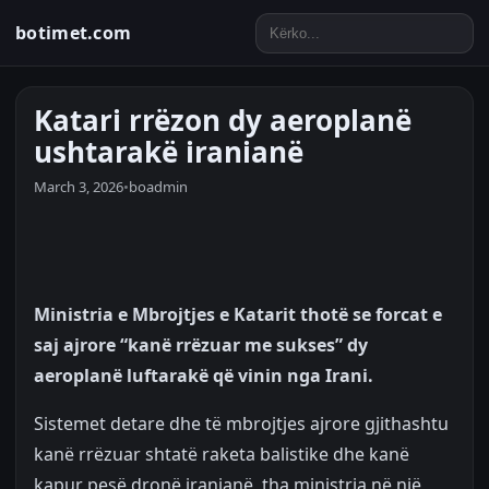
botimet.com
Katari rrëzon dy aeroplanë
ushtarakë iranianë
March 3, 2026
•
boadmin
Ministria e Mbrojtjes e Katarit thotë se forcat e
saj ajrore “kanë rrëzuar me sukses” dy
aeroplanë luftarakë që vinin nga Irani.
Sistemet detare dhe të mbrojtjes ajrore gjithashtu
kanë rrëzuar shtatë raketa balistike dhe kanë
kapur pesë dronë iranianë, tha ministria në një