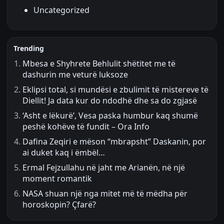
Uncategorized
Trending
Mbesa e Shyhrete Behlulit shëtitet me të
dashurin me veturë luksoze
Eklipsi total, si mundësi e zbulimit të mistereve të
Diellit! Ja data kur do ndodhë dhe sa do zgjasë
‘Asht e lëkurë’, Vesa paska humbur kaq shumë
peshë kohëve të fundit – Ora Info
Dafina Zeqiri e mëson “mbrapsht” Daskanin, por
ai duket kaq i ëmbël…
Ermal Fejzullahu në jaht me Arianën, në një
moment romantik
NASA shuan një nga mitet më të mëdha për
horoskopin? Çfarë?