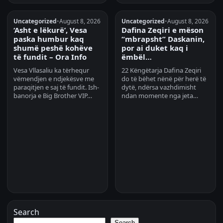
Uncategorized
•
August 8, 2026
Uncategorized
•
August 8, 2026
‘Asht e lëkurë’, Vesa
Dafina Zeqiri e mëson
paska humbur kaq
“mbrapsht” Daskanin,
shumë peshë kohëve
por ai duket kaq i
të fundit – Ora Info
ëmbël…
Vesa Vllasaliu ka tërhequr
22 Këngëtarja Dafina Zeqiri
vëmendjen e ndjekësve me
do të bëhet nënë për herë të
paraqitjen e saj të fundit. Ish-
dytë, ndërsa vazhdimisht
banorja e Big Brother VIP…
ndan momente nga jeta…
Search
Search