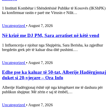
1 Instituti Kombëtar i Shëndetësisë Publike të Kosovës (IKShPK)
ka konfirmuar rastin e parë me Virusin e Nilit…
Uncategorized
•
August 7, 2026
Në krizë me DJ PM, Sara arratiset në këtë vend
1 Influencerja e njohur nga Shqipëria, Sara Berisha, ka zgjedhur
bregdetin grek për të kaluar disa ditë pushimi.…
Uncategorized
•
August 7, 2026
Edhe pse ka kaluar të 50-tat, Alberije Hadërgjonaj
duket si 20-vjeçare – Ora Info
Alberije Hadërgjonaj është një nga këngëtaret me të dashura për
publikun shqiptar. Më zërin e saj të ëmbël,…
Uncategorized
•
August 7, 2026