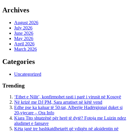
Archives
August 2026
July 2026
June 2026
May 2026
April 2026
March 2026
Categories
Uncategorized
Trending
‘Ethet e Nilit’, konfirmohet rasti i parë i virusit në Kosovë
Në krizë me DJ PM, Sara arratiset në këtë vend
Edhe pse ka kaluar të 50-tat, Alberije Hadërgjonaj duket si
20-vjeçare – Ora Info
Kiara Tito shtatzënë për herë të dytë? Fotoja me Luizin ndez
aludimet e fansave
Këta janë tre bashkatdhetarët që vdiqën në aksidentin në