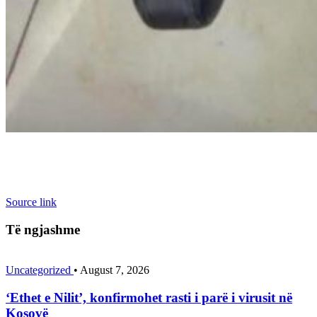
Source link
Të ngjashme
Uncategorized
•
August 7, 2026
‘Ethet e Nilit’, konfirmohet rasti i parë i virusit në
Kosovë