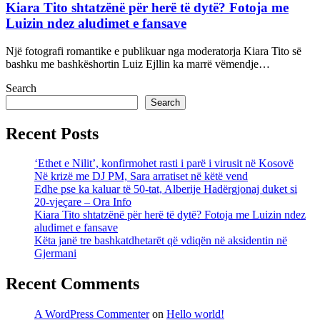
Kiara Tito shtatzënë për herë të dytë? Fotoja me
Luizin ndez aludimet e fansave
Një fotografi romantike e publikuar nga moderatorja Kiara Tito së
bashku me bashkëshortin Luiz Ejllin ka marrë vëmendje…
Search
Search
Recent Posts
‘Ethet e Nilit’, konfirmohet rasti i parë i virusit në Kosovë
Në krizë me DJ PM, Sara arratiset në këtë vend
Edhe pse ka kaluar të 50-tat, Alberije Hadërgjonaj duket si
20-vjeçare – Ora Info
Kiara Tito shtatzënë për herë të dytë? Fotoja me Luizin ndez
aludimet e fansave
Këta janë tre bashkatdhetarët që vdiqën në aksidentin në
Gjermani
Recent Comments
A WordPress Commenter
on
Hello world!