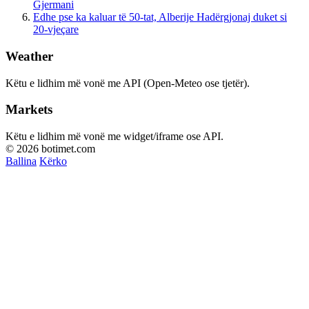
Gjermani
Edhe pse ka kaluar të 50-tat, Alberije Hadërgjonaj duket si
20-vjeçare
Weather
Këtu e lidhim më vonë me API (Open-Meteo ose tjetër).
Markets
Këtu e lidhim më vonë me widget/iframe ose API.
© 2026 botimet.com
Ballina
Kërko