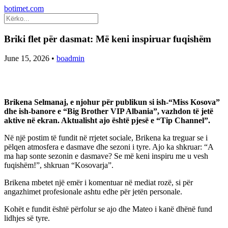
botimet.com
Briki flet për dasmat: Më keni inspiruar fuqishëm
June 15, 2026
•
boadmin
Brikena Selmanaj, e njohur për publikun si ish-“Miss Kosova”
dhe ish-banore e “Big Brother VIP Albania”, vazhdon të jetë
aktive në ekran. Aktualisht ajo është pjesë e “Tip Channel”.
Në një postim të fundit në rrjetet sociale, Brikena ka treguar se i
pëlqen atmosfera e dasmave dhe sezoni i tyre. Ajo ka shkruar: “A
ma hap sonte sezonin e dasmave? Se më keni inspiru me u vesh
fuqishëm!”, shkruan “Kosovarja”.
Brikena mbetet një emër i komentuar në mediat rozë, si për
angazhimet profesionale ashtu edhe për jetën personale.
Kohët e fundit është përfolur se ajo dhe Mateo i kanë dhënë fund
lidhjes së tyre.