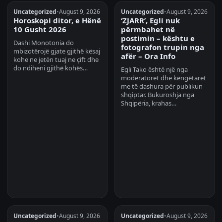
Uncategorized
•
August 9, 2026
Uncategorized
•
August 9, 2026
Horoskopi ditor, e Hënë
‘ZJARR’, Egli nuk
10 Gusht 2026
përmbahet në
postimin – kështu e
Dashi Monotonia do
fotografon trupin nga
mbizotërojë gjate gjithë kësaj
afër – Ora Info
kohe ne jetën tuaj ne çift dhe
do ndiheni gjithë kohës…
Egli Tako është një nga
moderatoret dhe këngëtaret
me të dashura për publikun
shqiptar. Bukuroshja nga
Shqipëria, krahas…
Uncategorized
•
August 9, 2026
Uncategorized
•
August 9, 2026