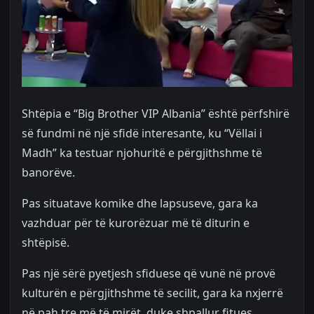
Shtëpia e “Big Brother VIP Albania” është përfshirë
së fundmi në një sfidë interesante, ku “Vëllai i
Madh” ka testuar njohuritë e përgjithshme të
banorëve.
Pas situatave komike dhe lapsuseve, gara ka
vazhduar për të kurorëzuar më të diturin e
shtëpisë.
Pas një sërë pyetjesh sfiduese që vunë në provë
kulturën e përgjithshme të secilit, gara ka nxjerrë
në pah tre më të mirët, duke shpallur fitues