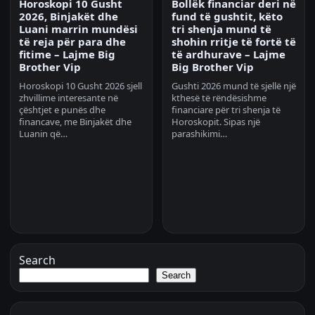
Horoskopi 10 Gusht
Bollëk financiar deri në
2026, Binjakët dhe
fund të gushtit, këto
Luani marrin mundësi
tri shenja mund të
të reja për para dhe
shohin rritje të fortë të
fitime – Lajme Big
të ardhurave – Lajme
Brother Vip
Big Brother Vip
Horoskopi 10 Gusht 2026 sjell
Gushti 2026 mund të sjellë një
zhvillime interesante në
kthesë të rëndësishme
çështjet e punës dhe
financiare për tri shenja të
financave, me Binjakët dhe
Horoskopit. Sipas një
Luanin që…
parashikimi…
Search
Search