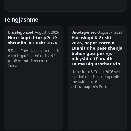
Të ngjashme
Uncategorized
•
August 7, 2026
Uncategorized
•
August 7, 2026
Horoskopi ditor për të
Horoskopi 8 Gusht
shtunën, 8 Gusht 2026
2026, hapet Porta e
Luanit dhe pesë shenja
5 DashiEnergjia juaj do të jetë
bëhen gati për një
e lartë gjatë gjithë ditës. Në
ndryshim të madh –
punë mund të merrni një
Lajme Big Brother Vip
lajm…
Horoskopi 8 Gusht 2026 sjell
një ditë që në astrologji lidhet
me kulmin e të
ashtuquajturës Porta e…