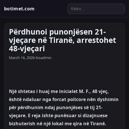
botimet.com
Përdhunoi punonjësen 21-
vjeçare në Tiranë, arrestohet
48-vjeçari
March 16, 2026
•
boadmin
Një shtetas i huaj me inicialet M. F., 48 vjeç,
është ndaluar nga forcat policore nën dyshimin
për përdhunim ndaj punonjëses së tij 21-
vjeçare. E reja ishte punësuar si dizajnuese
bizhuterish në një lokal me qira në Tiranë.