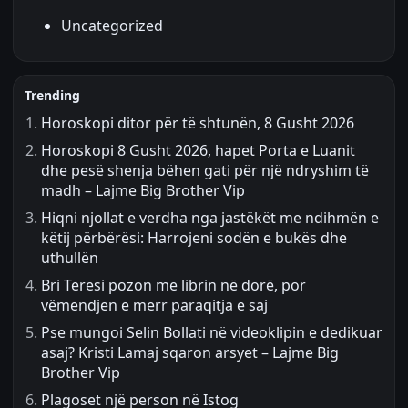
Uncategorized
Trending
Horoskopi ditor për të shtunën, 8 Gusht 2026
Horoskopi 8 Gusht 2026, hapet Porta e Luanit
dhe pesë shenja bëhen gati për një ndryshim të
madh – Lajme Big Brother Vip
Hiqni njollat e verdha nga jastëkët me ndihmën e
këtij përbërësi: Harrojeni sodën e bukës dhe
uthullën
Bri Teresi pozon me librin në dorë, por
vëmendjen e merr paraqitja e saj
Pse mungoi Selin Bollati në videoklipin e dedikuar
asaj? Kristi Lamaj sqaron arsyet – Lajme Big
Brother Vip
Plagoset një person në Istog