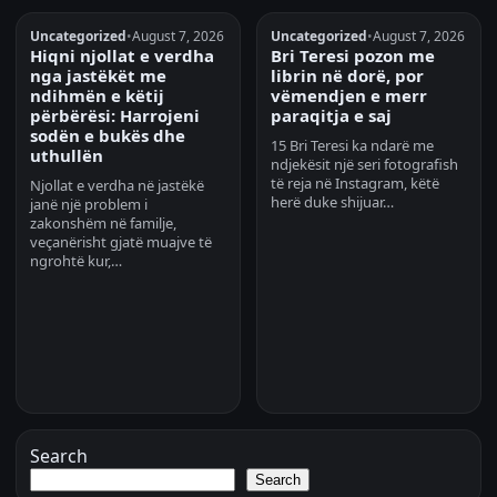
Uncategorized
•
August 7, 2026
Uncategorized
•
August 7, 2026
Hiqni njollat e verdha
Bri Teresi pozon me
nga jastëkët me
librin në dorë, por
ndihmën e këtij
vëmendjen e merr
përbërësi: Harrojeni
paraqitja e saj
sodën e bukës dhe
15 Bri Teresi ka ndarë me
uthullën
ndjekësit një seri fotografish
të reja në Instagram, këtë
Njollat e verdha në jastëkë
herë duke shijuar…
janë një problem i
zakonshëm në familje,
veçanërisht gjatë muajve të
ngrohtë kur,…
Search
Search