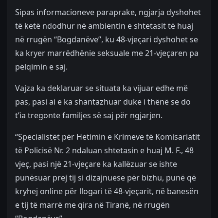
Sipas informacioneve paraprake, ngjarja dyshohet
të ketë ndodhur në ambientin e shtetasit të huaj
në rrugën “Bogdanëve”, ku 48-vjeçari dyshohet se
ka kryer marrëdhënie seksuale me 21-vjeçaren pa
pëlqimin e saj.
Vajza ka deklaruar se situata ka vijuar edhe më
pas, pasi ai e ka shantazhuar duke i thënë se do
t’ia tregonte familjes së saj për ngjarjen.
“Specialistët për Hetimin e Krimeve të Komisariatit
të Policisë Nr. 2 ndaluan shtetasin e huaj M. F., 48
vjeç, pasi një 21-vjeçare ka kallëzuar se ishte
punësuar prej tij si dizajnuese për bizhu, punë që
kryhej online për llogari të 48-vjeçarit, në banesën
e tij të marrë me qira në Tiranë, në rrugën