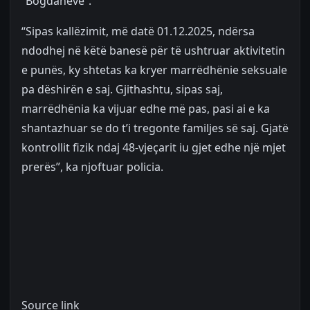
“Bogdanëve”.
“Sipas kallëzimit, më datë 01.12.2025, ndërsa
ndodhej në këtë banesë për të ushtruar aktivitetin
e punës, ky shtetas ka kryer marrëdhënie seksuale
pa dëshirën e saj. Gjithashtu, sipas saj,
marrëdhënia ka vijuar edhe më pas, pasi ai e ka
shantazhuar se do t’i tregonte familjes së saj. Gjatë
kontrollit fizik ndaj 48-vjeçarit iu gjet edhe një mjet
prerës”, ka njoftuar policia.
Source link