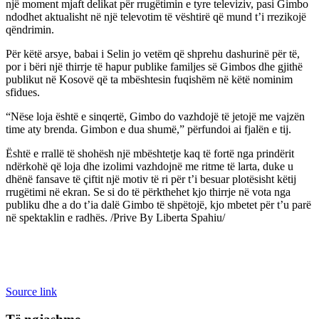
një moment mjaft delikat për rrugëtimin e tyre televiziv, pasi Gimbo
ndodhet aktualisht në një televotim të vështirë që mund t’i rrezikojë
qëndrimin.
Për këtë arsye, babai i Selin jo vetëm që shprehu dashurinë për të,
por i bëri një thirrje të hapur publike familjes së Gimbos dhe gjithë
publikut në Kosovë që ta mbështesin fuqishëm në këtë nominim
sfidues.
“Nëse loja është e sinqertë, Gimbo do vazhdojë të jetojë me vajzën
time aty brenda. Gimbon e dua shumë,” përfundoi ai fjalën e tij.
Është e rrallë të shohësh një mbështetje kaq të fortë nga prindërit
ndërkohë që loja dhe izolimi vazhdojnë me ritme të larta, duke u
dhënë fansave të çiftit një motiv të ri për t’i besuar plotësisht këtij
rrugëtimi në ekran. Se si do të përkthehet kjo thirrje në vota nga
publiku dhe a do t’ia dalë Gimbo të shpëtojë, kjo mbetet për t’u parë
në spektaklin e radhës. /Prive By Liberta Spahiu/
Source link