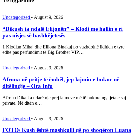
Të ngjashme
Uncategorized
•
August 9, 2026
“Dikush ta ndalë Elijonën” – Klodi me hallin e ri
pas nisjes së bashkëjetesës
1 Klodian Mihaj dhe Elijona Binakaj po vazhdojnë lidhjen e tyre
edhe pas përfundimit të Big Brother VIP…
Uncategorized
•
August 9, 2026
Afrona në pritje të ëmbël, jep lajmin e bukur në
ditëlindje – Ora Info
Afrona Dika ka ndarë një prej lajmeve më të bukura nga jeta e saj
private. Në ditën e…
Uncategorized
•
August 9, 2026
FOTO/ Kush është mashkulli që po shoqëron Luana