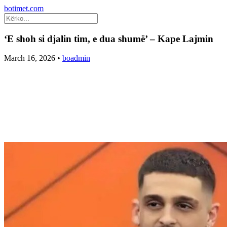
botimet.com
‘E shoh si djalin tim, e dua shumë’ – Kape Lajmin
March 16, 2026
•
boadmin