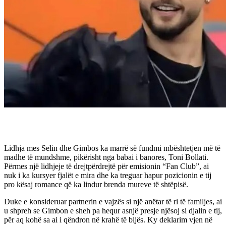
Lidhja mes Selin dhe Gimbos ka marrë së fundmi mbështetjen më të
madhe të mundshme, pikërisht nga babai i banores, Toni Bollati.
Përmes një lidhjeje të drejtpërdrejtë për emisionin “Fan Club”, ai
nuk i ka kursyer fjalët e mira dhe ka treguar hapur pozicionin e tij
pro kësaj romance që ka lindur brenda mureve të shtëpisë.
Duke e konsideruar partnerin e vajzës si një anëtar të ri të familjes, ai
u shpreh se Gimbon e sheh pa hequr asnjë presje njësoj si djalin e tij,
për aq kohë sa ai i qëndron në krahë të bijës. Ky deklarim vjen në