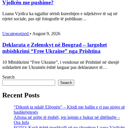
Vjollcën me pushime?
Luana Vjollca ka ngjallur sërish kureshtjen e ndjekësve të saj në
rrjetet sociale, pas një fotografie të publikuar…
Uncategorized
•
August 9, 2026
Deklarata e Zelenskyt në Beograd – largohet
mbishkrimi “Free Ukraine” nga Prishtina
10 Mbishkrimi “Free Ukraine”, i vendosur në Prishtinë në shenjë
solidariteti me Ukrainën është larguar pas deklaratave të…
Search
Search
Recent Posts
“Dikush ta ndalë Elijonën” – Klodi me hallin e ri pas nisjes së
bashkëjetesës
Afrona në pritje të ëmbël, jep lajmin e bukur në ditëlindje –
Ora Info
FOTO/ Kush është mashkulli që po shoqëron Luana Vjollcën