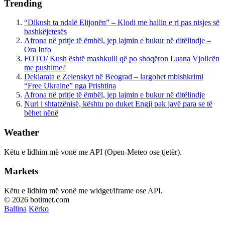
Trending
“Dikush ta ndalë Elijonën” – Klodi me hallin e ri pas nisjes së
bashkëjetesës
Afrona në pritje të ëmbël, jep lajmin e bukur në ditëlindje –
Ora Info
FOTO/ Kush është mashkulli që po shoqëron Luana Vjollcën
me pushime?
Deklarata e Zelenskyt në Beograd – largohet mbishkrimi
“Free Ukraine” nga Prishtina
Afrona në pritje të ëmbël, jep lajmin e bukur në ditëlindje
Nuri i shtatzënisë, kështu po duket Engji pak javë para se të
bëhet nënë
Weather
Këtu e lidhim më vonë me API (Open-Meteo ose tjetër).
Markets
Këtu e lidhim më vonë me widget/iframe ose API.
© 2026 botimet.com
Ballina
Kërko