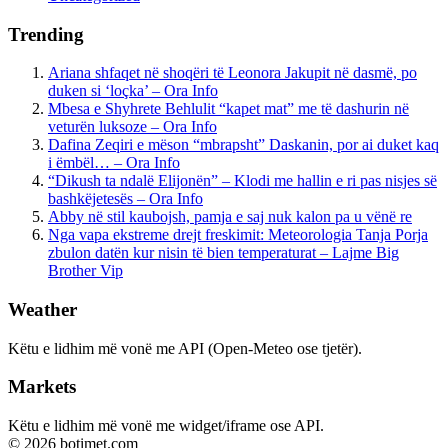
Trending
Ariana shfaqet në shoqëri të Leonora Jakupit në dasmë, po
duken si ‘loçka’ – Ora Info
Mbesa e Shyhrete Behlulit “kapet mat” me të dashurin në
veturën luksoze – Ora Info
Dafina Zeqiri e mëson “mbrapsht” Daskanin, por ai duket kaq
i ëmbël… – Ora Info
“Dikush ta ndalë Elijonën” – Klodi me hallin e ri pas nisjes së
bashkëjetesës – Ora Info
Abby në stil kaubojsh, pamja e saj nuk kalon pa u vënë re
Nga vapa ekstreme drejt freskimit: Meteorologia Tanja Porja
zbulon datën kur nisin të bien temperaturat – Lajme Big
Brother Vip
Weather
Këtu e lidhim më vonë me API (Open-Meteo ose tjetër).
Markets
Këtu e lidhim më vonë me widget/iframe ose API.
© 2026 botimet.com