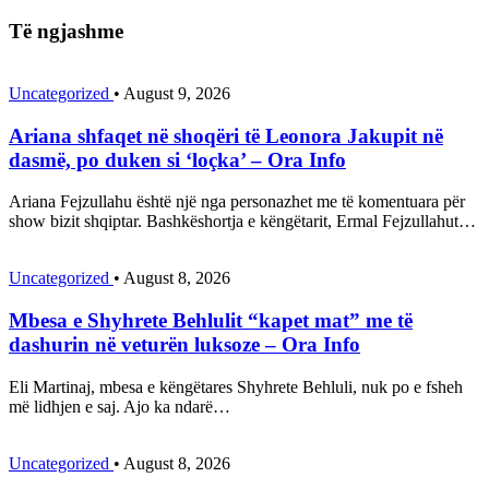
Të ngjashme
Uncategorized
•
August 9, 2026
Ariana shfaqet në shoqëri të Leonora Jakupit në
dasmë, po duken si ‘loçka’ – Ora Info
Ariana Fejzullahu është një nga personazhet me të komentuara për
show bizit shqiptar. Bashkëshortja e këngëtarit, Ermal Fejzullahut…
Uncategorized
•
August 8, 2026
Mbesa e Shyhrete Behlulit “kapet mat” me të
dashurin në veturën luksoze – Ora Info
Eli Martinaj, mbesa e këngëtares Shyhrete Behluli, nuk po e fsheh
më lidhjen e saj. Ajo ka ndarë…
Uncategorized
•
August 8, 2026