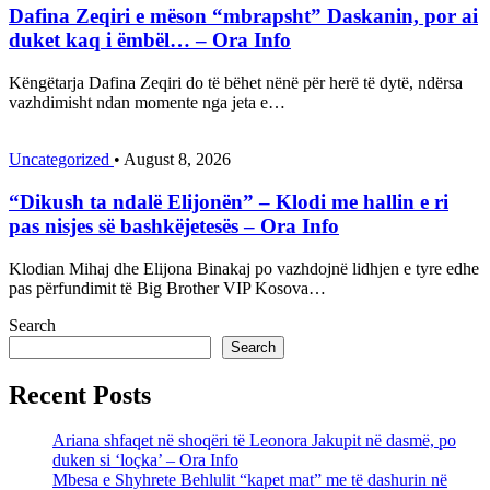
Dafina Zeqiri e mëson “mbrapsht” Daskanin, por ai
duket kaq i ëmbël… – Ora Info
Këngëtarja Dafina Zeqiri do të bëhet nënë për herë të dytë, ndërsa
vazhdimisht ndan momente nga jeta e…
Uncategorized
•
August 8, 2026
“Dikush ta ndalë Elijonën” – Klodi me hallin e ri
pas nisjes së bashkëjetesës – Ora Info
Klodian Mihaj dhe Elijona Binakaj po vazhdojnë lidhjen e tyre edhe
pas përfundimit të Big Brother VIP Kosova…
Search
Search
Recent Posts
Ariana shfaqet në shoqëri të Leonora Jakupit në dasmë, po
duken si ‘loçka’ – Ora Info
Mbesa e Shyhrete Behlulit “kapet mat” me të dashurin në