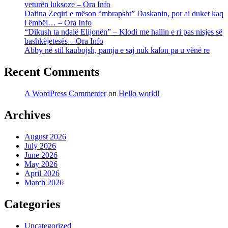
veturën luksoze – Ora Info
Dafina Zeqiri e mëson “mbrapsht” Daskanin, por ai duket kaq
i ëmbël… – Ora Info
“Dikush ta ndalë Elijonën” – Klodi me hallin e ri pas nisjes së
bashkëjetesës – Ora Info
Abby në stil kaubojsh, pamja e saj nuk kalon pa u vënë re
Recent Comments
A WordPress Commenter
on
Hello world!
Archives
August 2026
July 2026
June 2026
May 2026
April 2026
March 2026
Categories
Uncategorized