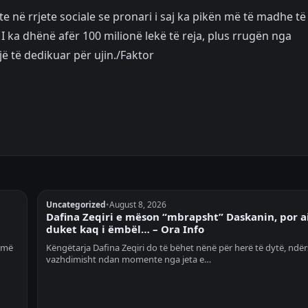
te në rrjete sociale se pronari i saj ka pikën më të madhe të
 ka dhënë afër 100 milionë lekë të reja, plus rrugën nga
jë të dedikuar për ujin./Faktor
Uncategorized
•
August 8, 2026
Dafina Zeqiri e mëson “mbrapsht” Daskanin, por a
duket kaq i ëmbël… – Ora Info
h më
Këngëtarja Dafina Zeqiri do të bëhet nënë për herë të dytë, ndë
vazhdimisht ndan momente nga jeta e…