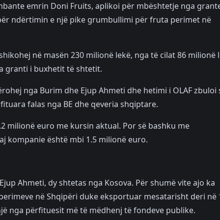
ë mbante emrin Doni Fruits, aplikoi për mbështetje nga grant
ër ndërtimin e një pike grumbullimi për fruta perimet në
shikohej në masën 230 milionë lekë, nga të cilat 86 milionë 
granti i buxhetit të shtetit.
tërohej nga Burim dhe Ejup Ahmeti dhe hetimi i OLAF zbuloi 
ituara falas nga BE dhe qeveria shqiptare.
1.2 milionë euro me kursin aktual. Por së bashku me
aj kompanie është mbi 1.5 milionë euro.
Ejup Ahmeti, dy shtetas nga Kosova. Për shumë vite ajo ka
perimeve në Shqipëri duke eksportuar mesatarisht deri në 
një nga përfituesit më të mëdhenj të fondeve publike.