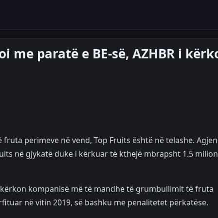
zoi me paratë e BE-së, AZHBR i kërk
fruta perimeve në vend, Top Fruits është në telashe. Agjen
uits në gjykatë duke i kërkuar të kthejë mbrapsht 1.5 milio
i kërkon kompanisë më të mandhe të grumbullimit të fruta
fituar në vitin 2019, së bashku me penalitetet përkatëse.