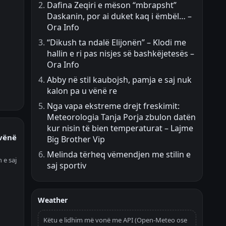
Dafina Zeqiri e mëson “mbrapsht”
Daskanin, por ai duket kaq i ëmbël… –
Ora Info
“Dikush ta ndalë Elijonën” – Klodi me
hallin e ri pas nisjes së bashkëjetesës –
Ora Info
Abby në stil kaubojsh, pamja e saj nuk
kalon pa u vënë re
Nga vapa ekstreme drejt freskimit:
Meteorologia Tanja Porja zbulon datën
kur nisin të bien temperaturat – Lajme
 vënë
Big Brother Vip
Melinda tërheq vëmendjen me stilin e
 e saj
saj sportiv
Weather
Këtu e lidhim më vonë me API (Open-Meteo ose