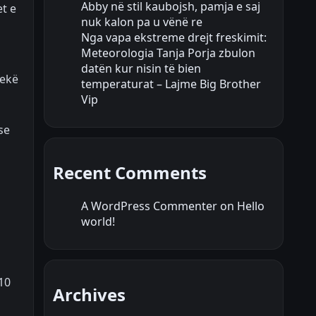
Abby në stil kaubojsh, pamja e saj
et e
nuk kalon pa u vënë re
Nga vapa ekstreme drejt freskimit:
Meteorologia Tanja Porja zbulon
datën kur nisin të bien
lekë
temperaturat – Lajme Big Brother
Vip
se
Recent Comments
A WordPress Commenter
on
Hello
world!
10
Archives