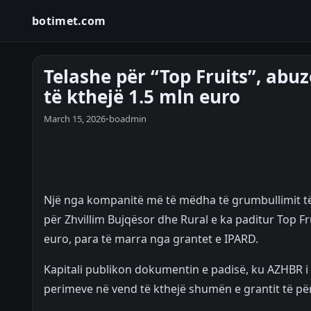
botimet.com
Telashe për “Top Fruits”, abu
të kthejë 1.5 mln euro
March 15, 2026
•
boadmin
Një nga kompanitë më të mëdha të grumbullimit të 
për Zhvillim Bujqësor dhe Rural e ka paditur Top Fr
euro, para të marra nga grantet e IPARD.
Kapitali publikon dokumentin e padisë, ku AZHBR 
perimeve në vend të kthejë shumën e grantit të për