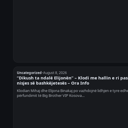
Uncategorized
•
August 8, 2026
“Dikush ta ndalë Elijonën” – Klodi me hallin e ri pas
nisjes së bashkëjetesës – Ora Info
Klodian Mihaj dhe Elijona Binakaj po vazhdojnë lidhjen e tyre edh
përfundimit të Big Brother VIP Kosova…