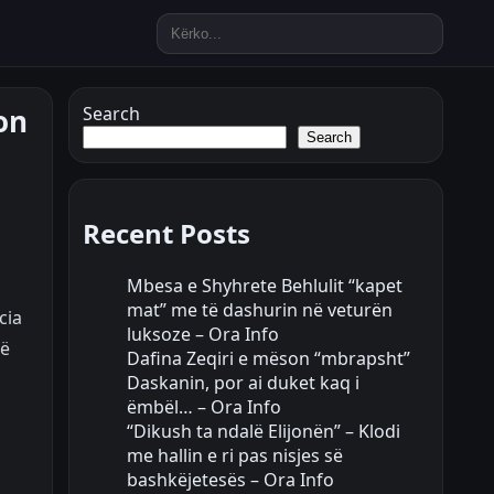
on
Search
Search
Recent Posts
Mbesa e Shyhrete Behlulit “kapet
mat” me të dashurin në veturën
cia
luksoze – Ora Info
në
Dafina Zeqiri e mëson “mbrapsht”
Daskanin, por ai duket kaq i
ëmbël… – Ora Info
“Dikush ta ndalë Elijonën” – Klodi
me hallin e ri pas nisjes së
bashkëjetesës – Ora Info