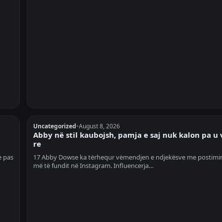
Uncategorized
•
August 8, 2026
Abby në stil kaubojsh, pamja e saj nuk kalon pa u
re
e pas
17 Abby Dowse ka tërhequr vëmendjen e ndjekësve me postimin
më të fundit në Instagram. Influencerja…