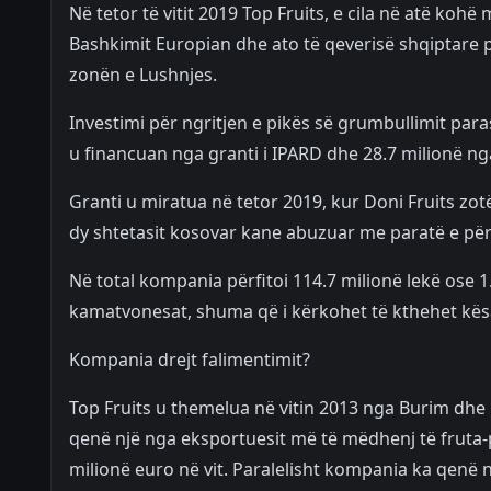
Në tetor të vitit 2019 Top Fruits, e cila në atë koh
Bashkimit Europian dhe ato të qeverisë shqiptare p
zonën e Lushnjes.
Investimi për ngritjen e pikës së grumbullimit para
u financuan nga granti i IPARD dhe 28.7 milionë nga 
Granti u miratua në tetor 2019, kur Doni Fruits zo
dy shtetasit kosovar kane abuzuar me paratë e përf
Në total kompania përfitoi 114.7 milionë lekë ose 
kamatvonesat, shuma që i kërkohet të kthehet kës
Kompania drejt falimentimit?
Top Fruits u themelua në vitin 2013 nga Burim dhe 
qenë një nga eksportuesit më të mëdhenj të fruta-
milionë euro në vit. Paralelisht kompania ka qenë 