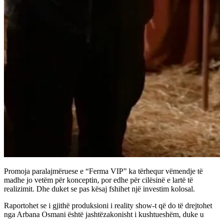
Promoja paralajmëruese e “Ferma VIP” ka tërhequr vëmendje të
madhe jo vetëm për konceptin, por edhe për cilësinë e lartë të
realizimit. Dhe duket se pas kësaj fshihet një investim kolosal.
Raportohet se i gjithë produksioni i reality show-t që do të drejtohet
nga Arbana Osmani është jashtëzakonisht i kushtueshëm, duke u