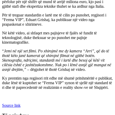
përfolur për një shifër që mund të arrijë miliona euro, kjo pasi i
gjithë stafi dhe ekspertiza teknike thuhet se ka ardhur nga Italia.
Për të treguar standardin e lartë me të cilin po punohet, regjisori i
“Ferma VIP”, Eduart Grishaj, ka publikuar një video nga
prapaskenat e xhirimeve.
Në këtë video, ai shfaqet mes pajisjeve të fjalës së fundit të
teknologjisë, duke theksuar se po punohet me pajisje
kinematografike.
“
Jemi në një set filmi. Po xhirojmë me dy kamera “Arri”, që do të
thotë këto janë kamerat që xhirojnë filmat në gjithë botën.
Skenografia, ndriçimi, standardi më i lartë dhe besoj që këtë vit
cilësia është e jashtëzakonshme. Nuk po i lëmë asnjë gjë mangut në
asnjë drejtim,”
– dëgjohet të thotë Grishaj në video.
Ky premtim nga regjisori rrit edhe më shumë pritshmëritë e publikut,
duke lënë të kuptohet se “Ferma VIP” synon të sjellë një standard të
ri dhe të paprecedentë në realizimin e reality show-ve në Shqipëri.
Source link