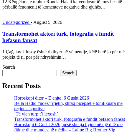
12 Këngëtarja e njohur Ronela Hajati ka vendosur të mos heshtë
përballë fenomenit të komenteve negative dhe gjuhës…
Uncategorized
•
August 5, 2026
Transformohet aktori turk, fotografia e fundit
befason fansat
1 Çağatay Ulusoy është rikthyer në vëmendje, këtë herë jo për një
projekt të ri, por për ndryshimin…
Search
Search
Recent Posts
Horoskopi ditor – E enjte, 6 Gusht 2026
Bella Hadid “ndez” rrjetin, shfaq bicepset e tonifikuara me
reçipeta sportive
‘Të vjen turp t’i lexosh’
Transformohet aktori turk, fotografia e fundit befason fansat
Horoskopi 6 Gusht 2026, pesë shenja hyjnë në një ditë me
fitime dhe mundësi të mëdha – Lajme Big Brother Vip