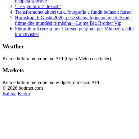
reçipeta sportive
‘Të vjen turp t’i lexosh’
Transformohet aktori turk, fotografia e fundit befason fansat
Horoskopi 6 Gusht 2026, pesë shenja hyjnë në një ditë me
fitime dhe mundësi të mëdha – Lajme Big Brother Vip
Shkumbin Kryeziu nuk i kursen pëlqimet për Mimozën, edhe
kur zhvishet
Weather
Këtu e lidhim më vonë me API (Open-Meteo ose tjetër).
Markets
Këtu e lidhim më vonë me widget/iframe ose API.
© 2026 botimet.com
Ballina
Kërko