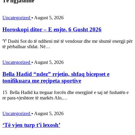
Të ngjashme
Uncategorized
•
August 5, 2026
Horoskopi ditor – E enjte, 6 Gusht 2026
♈ Dashi Sot do të ndiheni më të vendosur dhe me shumë energji për
të përballuar sfidat. Në…
Uncategorized
•
August 5, 2026
Bella Hadid “ndez” rrjetin, shfaq bicepset e
tonifikuara me reçipeta sportive
15 Bella Hadid ka treguar forcën dhe energjinë e saj në fushatën e
re para-vjeshtore të markës Alo,…
Uncategorized
•
August 5, 2026
‘Të vjen turp t’i lexosh’