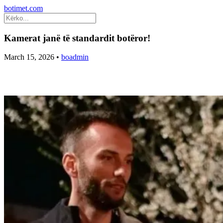
botimet.com
Kamerat janë të standardit botëror!
March 15, 2026
•
boadmin