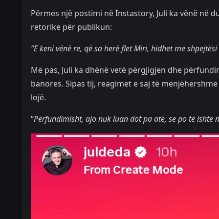
Përmes një postimi në Instastory, Juli ka vënë në duk
retorike për publikun:
“E keni vënë re, që sa herë flet Miri, hidhet me shpejtës
Më pas, Juli ka dhënë vetë përgjigjen dhe përfundimi
banores. Sipas tij, reagimet e saj të menjëhershme
lojë.
“
Përfundimisht, ajo nuk luan dot pa atë, se po të ishte 