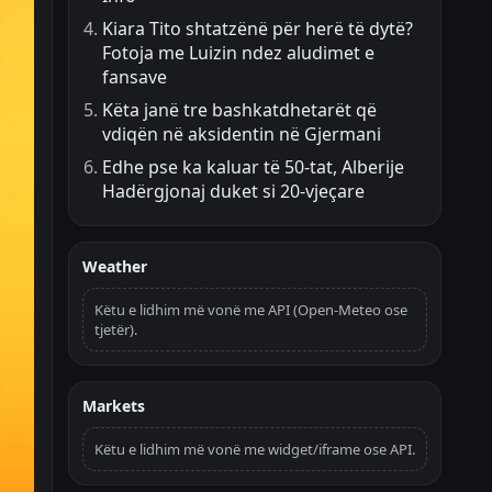
Kiara Tito shtatzënë për herë të dytë?
Fotoja me Luizin ndez aludimet e
fansave
Këta janë tre bashkatdhetarët që
vdiqën në aksidentin në Gjermani
Edhe pse ka kaluar të 50-tat, Alberije
Hadërgjonaj duket si 20-vjeçare
Weather
Këtu e lidhim më vonë me API (Open-Meteo ose
tjetër).
Markets
Këtu e lidhim më vonë me widget/iframe ose API.