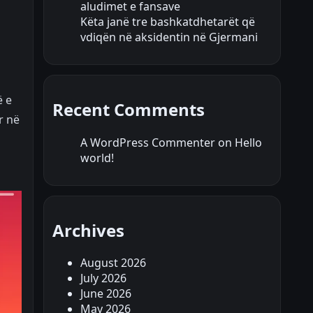
aludimet e fansave
Këta janë tre bashkatdhetarët që
vdiqën në aksidentin në Gjermani
ë e
Recent Comments
r në
A WordPress Commenter
on
Hello
world!
Archives
August 2026
July 2026
June 2026
May 2026