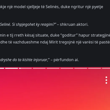
je një model sjelljeje të Selinës, duke ngritur një pyetje
i Selinë. Si shpjegohet ky reagim?”
– shkruan aktori.
n e tij rreth kësaj situate, duke “goditur” hapur strategjin
 dhe të vazhdueshme ndaj Mirit tregojnë një varësi të pastë
ndryshe do ta kishte injoruar
,” – përfundon ai.