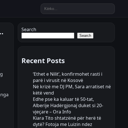
…
Search
Search
Recent Posts
‘Ethet e Nilit’, konfirmohet rasti i
ig
parë i virusit në Kosovë
Në krizë me DJ PM, Sara arratiset në
këtë vend
 nga
Edhe pse ka kaluar të 50-tat,
Alberije Hadërgjonaj duket si 20-
vjeçare – Ora Info
Kiara Tito shtatzënë për herë të
dytë? Fotoja me Luizin ndez