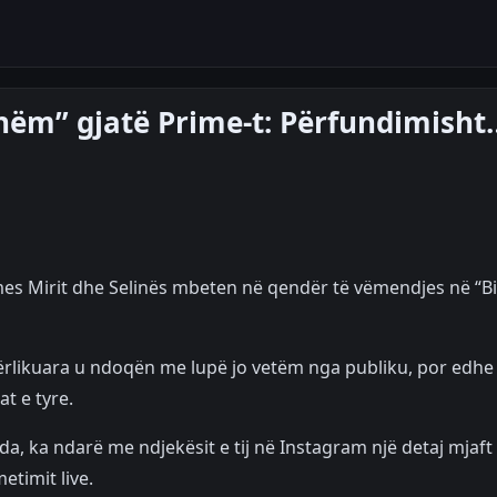
shëm” gjatë Prime-t: Përfundimisht
es Mirit dhe Selinës mbeten në qendër të vëmendjes në “B
ndërlikuara u ndoqën me lupë jo vetëm nga publiku, por edhe
at e tyre.
 Deda, ka ndarë me ndjekësit e tij në Instagram një detaj mjaft
etimit live.