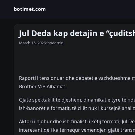
botimet.com
Jul Deda kap detajin e “çudit
March 15, 2026
•
boadmin
Raporti i tensionuar dhe debatet e vazhdueshme m
Brother VIP Albania”.
Gjatë spektaklit të djeshëm, dinamikat e tyre të 
ish-banorët e formatit, të cilët nuk i kursejnë analiz
Aktori i njohur dhe ish-finalisti i këtij formati, Jul
interesant që i ka tërhequr vëmendjen gjatë transm