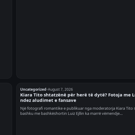
Uncategorized
•
August 7, 2026
Kiara Tito shtatzënë për herë të dytë? Fotoja me L
ndez aludimet e fansave
Një fotografi romantike e publikuar nga moderatorja Kiara Tito 
bashku me bashkëshortin Luiz Ejllin ka marrë vëmendje…